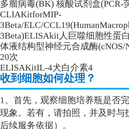
多瘤病毒
(BK)
核酸试剂盒
(PCR-
CLIAKitforMIP-
3Beta/ELC/CCL19(HumanMacropha
3Beta)ELISAkit
人巨噬细胞性蛋
体液结构型神经元合成酶
(cNOS/
20
次
ELISAKitIL-4
犬白介素
4
收到细胞如何处理？
1、首先，观察细胞培养瓶是否
现象。若有，请拍照，并及时与
后续服务依据）。