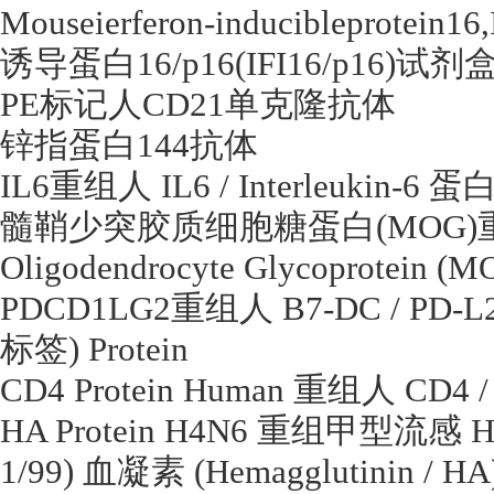
Mouseierferon-inducibleprotein16
诱导蛋白
16/p16(IFI16/p16)
试剂
PE
标记人
CD21
单克隆抗体
锌指蛋白
144
抗体
IL6
重组人
IL6 / Interleukin-6
蛋
髓鞘少突胶质细胞糖蛋白
(MOG)
Oligodendrocyte Glycoprotein (M
PDCD1LG2
重组人
B7-DC / PD-L
标签
) Protein
CD4 Protein Human
重组人
CD4 /
HA Protein H4N6
重组甲型流感
H
1/99)
血凝素
(Hemagglutinin / H