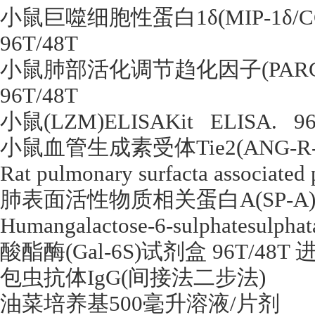
小鼠巨噬细胞性蛋白
1
δ
(MIP-1
δ
/C
96T/48T
小鼠肺部活化调节趋化因子
(PAR
96T/48T
小鼠
(LZM)ELISAKit
ELISA.
9
小鼠血管生成素受体
Tie2(ANG-R
Rat pulmonary surfacta associated
肺表面活性物质相关蛋白
A(SP-A
Humangalactose-6-sulphatesulpha
酸酯酶
(Gal-6S)
试剂盒
96T/48T
包虫抗体
IgG(
间接法二步法
)
油菜培养基
500
毫升溶液
/
片剂