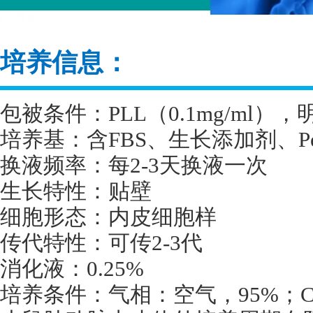
培养信息：
包被条件：
PLL
（
0.1mg/ml
），
培养基：含
FBS
、生长添加剂、
P
换液频率：每
2-3
天换液一次
生长特性：贴壁
细胞形态：内皮细胞样
传代特性：可传
2-3
代
消化液：
0.25%
培养条件：气相：空气，
95%
；