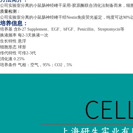
公司实验室分离的小鼠肠神经嵴干采用
-
胶原酶联合消化法制备而来，细
质量检测：
公司实验室分离的小鼠肠神经嵴干经
Nestin
免疫荧光鉴定，纯度可达
90%
培养信息：
培养基 含
B-27 Supplement
、
EGF
、
bFGF
、
Penicillin
、
Streptomycin
等
换液频率 每
2-3
天换液一次
生长特性 悬浮
细胞形态 球形
传代特性 可传
2-3
代
消化液
0.25%
培养条件 气相：空气，
95%
；
CO2
，
5%