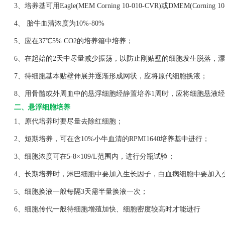
3、培养基可用Eagle(MEM Corning 10-010-CVR)或DMEM(Corning 1
4、 胎牛血清浓度为10%-80%
5、应在37℃5% CO2的培养箱中培养；
6、在起始的2天中尽量减少振荡，以防止刚贴壁的细胞发生脱落，漂
7、待细胞基本贴壁伸展并逐渐形成网状，应将原代细胞换液；
8、用骨髓或外周血中的悬浮细胞经静置培养1周时，应将细胞悬液经
二、悬浮细胞培养
1、原代培养时要尽量去除红细胞；
2、短期培养，可在含10%小牛血清的RPMI1640培养基中进行；
3、细胞浓度可在5-8×109/L范围内，进行分瓶试验；
4、长期培养时，淋巴细胞中要加入生长因子，白血病细胞中要加入
5、细胞换液一般每隔3天需半量换液一次；
6、细胞传代一般待细胞增殖加快、细胞密度较高时才能进行