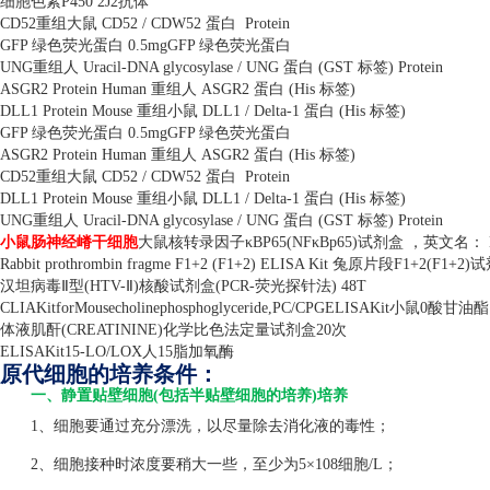
细胞色素
P450 2J2
抗体
CD52
重组大鼠
CD52 / CDW52
蛋白
Protein
GFP
绿色荧光蛋白
0.5mgGFP
绿色荧光蛋白
UNG
重组人
Uracil-DNA glycosylase / UNG
蛋白
(GST
标签
) Protein
ASGR2 Protein Human
重组人
ASGR2
蛋白
(His
标签
)
DLL1 Protein Mouse
重组小鼠
DLL1 / Delta-1
蛋白
(His
标签
)
GFP
绿色荧光蛋白
0.5mgGFP
绿色荧光蛋白
ASGR2 Protein Human
重组人
ASGR2
蛋白
(His
标签
)
CD52
重组大鼠
CD52 / CDW52
蛋白
Protein
DLL1 Protein Mouse
重组小鼠
DLL1 / Delta-1
蛋白
(His
标签
)
UNG
重组人
Uracil-DNA glycosylase / UNG
蛋白
(GST
标签
) Protein
小鼠肠神经嵴干细胞
大鼠核转录因子κ
BP65(NF
κ
Bp65)
试剂盒 ，英文名：
Rabbit prothrombin fragme F1+2 (F1+2) ELISA Kit
兔原片段
F1+2(F1+2)
试
汉坦病毒Ⅱ型
(HTV-
Ⅱ
)
核酸试剂盒
(PCR-
荧光探针法
) 48T
CLIAKitforMousecholinephosphoglyceride,PC/CPGELISAKit
小鼠
0
酸甘油酯
体液肌酐
(CREATININE)
化学比色法定量试剂盒
20
次
ELISAKit15-LO/LOX
人
15
脂加氧酶
原代细胞的培养条件：
一、静置贴壁细胞(包括半贴壁细胞的培养)培养
1、细胞要通过充分漂洗，以尽量除去消化液的毒性；
2、细胞接种时浓度要稍大一些，至少为5×108细胞/L；