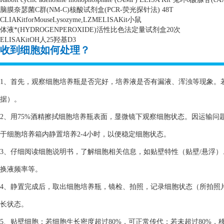
脑膜奈瑟菌
C
群
(NM-C)
核酸试剂盒
(PCR-
荧光探针法
) 48T
CLIAKitforMouseLysozyme,LZMELISAKit
小鼠
体液*
(HYDROGENPEROXIDE)
活性比色法定量试剂盒
20
次
ELISAKitOH
人
25
羟基
D3
收到细胞如何处理？
1、首先，观察细胞培养瓶是否完好，培养液是否有漏液、浑浊等现象。
据）。
2、用75%酒精擦拭细胞培养瓶表面，显微镜下观察细胞状态。因运输
于细胞培养箱内静置培养2-4小时，以便稳定细胞状态。
3、仔细阅读细胞说明书，了解细胞相关信息，如贴壁特性（贴壁/悬浮
换液频率等。
4、静置完成后，取出细胞培养瓶，镜检、拍照，记录细胞状态（所拍照
长状态。
5、贴壁细胞：若细胞生长密度超过80%，可正常传代；若未超过80%，