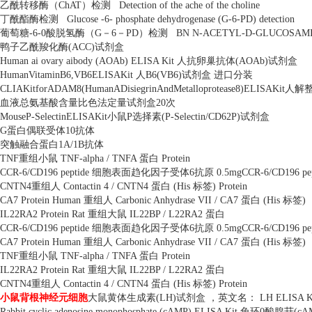
乙酰转移酶（
ChAT
）检测
Detection of the ache of the choline
丁酰酯酶检测
Glucose -6- phosphate dehydrogenase (G-6-PD) detection
葡萄糖
-6-0
酸脱氢酶（
G
－
6
－
PD
）检测
BN N-ACETYL-D-GLUCOSAMINI
鸭子乙酰羧化酶
(ACC)
试剂盒
Human ai ovary aibody (AOAb) ELISA Kit
人抗卵巢抗体
(AOAb)
试剂盒
HumanVitaminB6,VB6ELISAKit
人
B6(VB6)
试剂盒 进口分装
CLIAKitforADAM8(HumanADisiegrinAndMetalloprotease8)ELISAKit
人解
血液总氨基酸含量比色法定量试剂盒
20
次
MouseP-SelectinELISAKit
小鼠
P
选择素
(P-Selectin/CD62P)
试剂盒
G
蛋白偶联受体
10
抗体
突触融合蛋白
1A/1B
抗体
TNF
重组小鼠
TNF-alpha / TNFA
蛋白
Protein
CCR-6/CD196 peptide
细胞表面趋化因子受体
6
抗原
0.5mgCCR-6/CD196 pe
CNTN4
重组人
Contactin 4 / CNTN4
蛋白
(His
标签
) Protein
CA7 Protein Human
重组人
Carbonic Anhydrase VII / CA7
蛋白
(His
标签
)
IL22RA2 Protein Rat
重组大鼠
IL22BP / L22RA2
蛋白
CCR-6/CD196 peptide
细胞表面趋化因子受体
6
抗原
0.5mgCCR-6/CD196 pe
CA7 Protein Human
重组人
Carbonic Anhydrase VII / CA7
蛋白
(His
标签
)
TNF
重组小鼠
TNF-alpha / TNFA
蛋白
Protein
IL22RA2 Protein Rat
重组大鼠
IL22BP / L22RA2
蛋白
CNTN4
重组人
Contactin 4 / CNTN4
蛋白
(His
标签
) Protein
小鼠背根神经元细胞
大鼠黄体生成素
(LH)
试剂盒 ，英文名：
LH ELISA K
Rabbit cyclic adenosine monophosphate (cAMP) ELISA Kit
兔环
0
酸腺苷
(cA