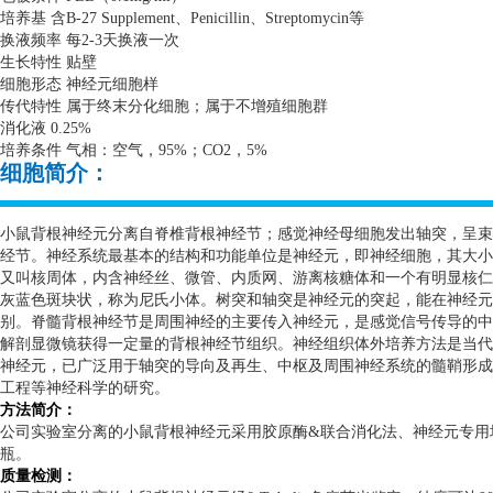
培养基 含
B-27 Supplement
、
Penicillin
、
Streptomycin
等
换液频率 每
2-3
天换液一次
生长特性 贴壁
细胞形态 神经元细胞样
传代特性 属于终末分化细胞；属于不增殖细胞群
消化液
0.25%
培养条件 气相：空气，
95%
；
CO2
，
5%
细胞简介：
小鼠背根神经元分离自脊椎背根神经节；感觉神经母细胞发出轴突，呈束
经节。神经系统最基本的结构和功能单位是神经元，即神经细胞，其大小
又叫核周体，内含神经丝、微管、内质网、游离核糖体和一个有明显核仁
灰蓝色斑块状，称为尼氏小体。树突和轴突是神经元的突起，能在神经元
别。脊髓背根神经节是周围神经的主要传入神经元，是感觉信号传导的中
解剖显微镜获得一定量的背根神经节组织。神经组织体外培养方法是当代
神经元，已广泛用于轴突的导向及再生、中枢及周围神经系统的髓鞘形成
工程等神经科学的研究。
方法简介：
公司实验室分离的小鼠背根神经元采用胶原酶
&
联合消化法、神经元专用
瓶。
质量检测：