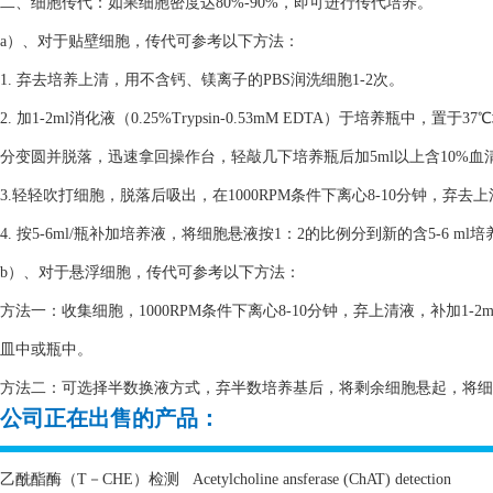
二、细胞传代：如果细胞密度达80%-90%，即可进行传代培养。
a）、对于贴壁细胞，传代可参考以下方法：
1. 弃去培养上清，用不含钙、镁离子的PBS润洗细胞1-2次。
2. 加1-2ml消化液（0.25%Trypsin-0.53mM EDTA）于培养瓶
分变圆并脱落，迅速拿回操作台，轻敲几下培养瓶后加5ml以上含10%
3.轻轻吹打细胞，脱落后吸出，在1000RPM条件下离心8-10分钟，弃去
4. 按5-6ml/瓶补加培养液，将细胞悬液按1：2的比例分到新的含5-6 m
b）、对于悬浮细胞，传代可参考以下方法：
方法一：收集细胞，1000RPM条件下离心8-10分钟，弃上清液，补加1-2
皿中或瓶中。
方法二：可选择半数换液方式，弃半数培养基后，将剩余细胞悬起，将细胞悬
公司正在出售的产品：
乙酰酯酶（
T
－
CHE
）检测
Acetylcholine ansferase (ChAT) detection