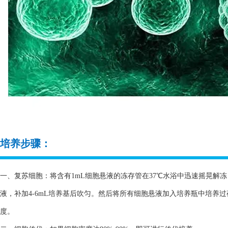
培养步骤：
一、复苏细胞：将含有1mL细胞悬液的冻存管在37℃水浴中迅速摇晃解冻，
液，补加4-6mL培养基后吹匀。然后将所有细胞悬液加入培养瓶中培养
度。