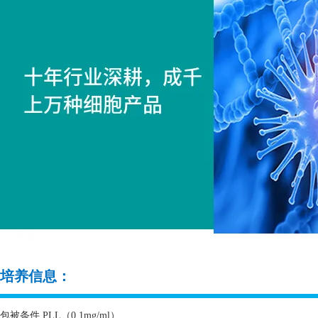
培养信息：
包被条件
PLL
（
0.1mg/ml
）