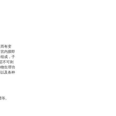
位而有变
子宫内膜即
）组成，子
层不可剥
动物生理功
用以及各种
菌等。