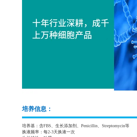
培养信息：
培养基：含
FBS
、生长添加剂、
Penicillin
、
Streptomycin
等
换液频率：每
2-3
天换液一次