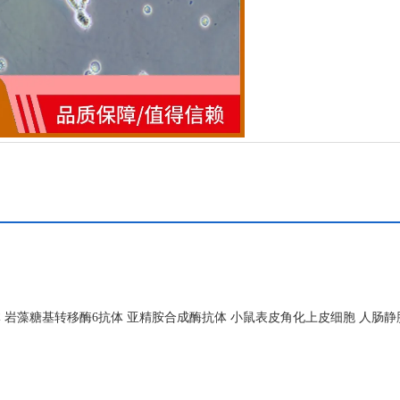
 岩藻糖基转移酶6抗体 亚精胺合成酶抗体 小鼠表皮角化上皮细胞 人肠