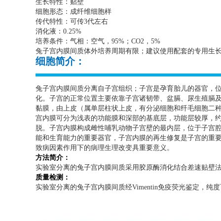
生长特性：贴壁
细胞形态：成纤维细胞样
传代特性：可传
3
代左右
消化液：
0.25%
培养条件：气相：空气，
95%
；
CO2
，
5%
兔子宫内膜间质体外培养周期有限；建议使用配套的专用生
细胞简介：
兔子宫内膜间质分离自子宫组织；子宫是孕育胎儿的器官，
化。子宫的正常位置主要依靠子宫诸韧带、盆膈、尿生殖膈
黏膜，由上皮（属单层柱状上皮，有分泌细胞和纤毛细胞二
宫内膜可分为浅表的功能膜和深部的基底层，功能层较厚，
脱。子宫内膜构成雌性哺乳动物子宫壁的最内层，位于子宫
能和生育能力的重要器官，子宫内膜的再生修复是子宫的重
致病因素作用下的病理生理改变具重要意义。
方法简介：
实验室分离的兔子宫内膜间质采用胶原酶消化结合差速贴壁
质量检测：
实验室分离的兔子宫内膜间质经
Vimentin
免疫荧光鉴定，纯度