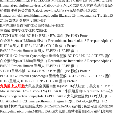
humanEndothelin1,ET-1ELISAKit
人内皮素
1(ET-1)
试剂盒
96T/48T
进口分
Humanai-parainfluenzavirusIgMaibody,ai-PIVIgM
试剂盒人抗副流感病毒
Ig
植物细胞壁钙荧光白
(Calcofluorwhite;CFW)
荧光染色试剂盒
20
次
Humayrosinekinasewithimmunoglobulin-likeandEGF-likedomains2,Tie-2ELI
2(Tie-2)
试剂盒规格：
96T/48T
B
淋巴细胞白血病前体蛋白转录因子
4
抗体
三磷酸腺苷受体受体
P2X3
抗体
VTCN1
重组小鼠
B7-H4 / B7S1 / B7x
蛋白
(Fc
标签
) Protein
白介素
8
受体α
(IL8R
α
)
重组蛋白
Recombinant Interleukin 8 Receptor Alpha (
IL1R2
重组人
IL1R2 / IL1RB / CD121b
蛋白
Protein
FABP2 Protein Human
重组人
FABP2 / I-FABP
蛋白
PDCD1LG2 Protein Cynomolgus
重组食蟹猴
B7-DC / PD-L2 / CD273
蛋白
白介素
8
受体α
(IL8R
α
)
重组蛋白
Recombinant Interleukin 8 Receptor Alpha (
FABP2 Protein Human
重组人
FABP2 / I-FABP
蛋白
VTCN1
重组小鼠
B7-H4 / B7S1 / B7x
蛋白
(Fc
标签
) Protein
PDCD1LG2 Protein Cynomolgus
重组食蟹猴
B7-DC / PD-L2 / CD273
蛋白
IL1R2
重组人
IL1R2 / IL1RB / CD121b
蛋白
Protein
兔胸腺上皮细胞
大鼠基质金属蛋白酶
16(MMP16)
试剂盒 ，英文名：
MMP1
Mouse histone H2b (histon-H2b) ELISA Kit
小鼠组蛋白
H2b(histon-H2b)
试
Ratypsinogenactivationpeptide,TAPELISAKit
大鼠原激活肽
(TAP)
试剂盒
96
CLIAKitforF1+2(Humanprothrombinfragme1+2)ELISAkit
人原片段
F1+2
细胞结构型内皮细胞合成酶
(cNOS/NOS3/eNOS)
活性比色法定量试剂盒
20
Ratmyelinbasicprotein,MBPELISAKit
大鼠髓
0
脂碱性蛋白
(MBP)
试剂盒规格