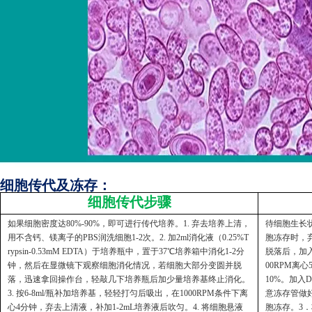
细胞传代及冻存：
细胞传代步骤
如果细胞密度达80%-90%，即可进行传代培养。1. 弃去培养上清，
待细胞生长状
用不含钙、镁离子的PBS润洗细胞1-2次。2. 加2ml消化液（0.25%T
胞冻存时，弃
rypsin-0.53mM EDTA）于培养瓶中，置于37℃培养箱中消化1-2分
脱落后，加入
钟，然后在显微镜下观察细胞消化情况，若细胞大部分变圆并脱
00RPM离
落，迅速拿回操作台，轻敲几下培养瓶后加少量培养基终止消化。
10%。加入
3. 按6-8ml/瓶补加培养基，轻轻打匀后吸出，在1000RPM条件下离
意冻存管做好
心4分钟，弃去上清液，补加1-2mL培养液后吹匀。4. 将细胞悬液
胞冻存。3．