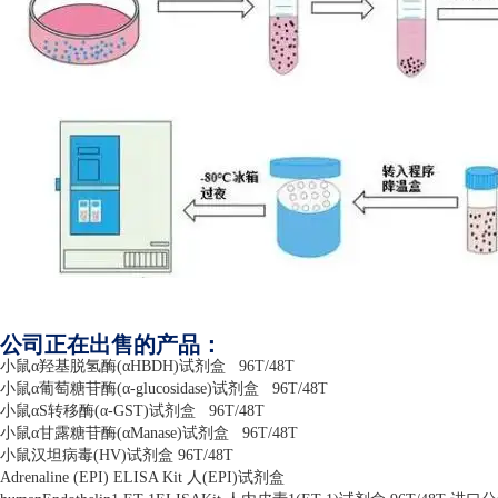
公司正在出售的产品：
小鼠α羟基脱氢酶
(
α
HBDH)
试剂盒
96T/48T
小鼠α葡萄糖苷酶
(
α
-glucosidase)
试剂盒
96T/48T
小鼠α
S
转移酶
(
α
-GST)
试剂盒
96T/48T
小鼠α甘露糖苷酶
(
α
Manase)
试剂盒
96T/48T
小鼠汉坦病毒
(HV)
试剂盒
96T/48T
Adrenaline (EPI) ELISA Kit
人
(EPI)
试剂盒