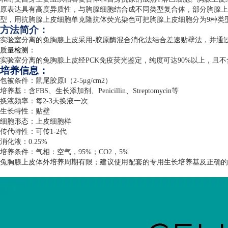
原表达具有高度异质性，与胸腺细胞结合成不同类型复合体，部分胸腺上
型，用抗胸腺上皮细胞单克隆抗体荧光染色可把胸腺上皮细胞分为
9
种类
方法简介：
实验室分离的兔胸腺上皮采用
-
胶原酶混合消化法结合差速贴壁法，并通
质量检测：
实验室分离的兔胸腺上皮经
PCK
免疫荧光鉴定，纯度可达
90%
以上，且不
培养信息：
包被条件：鼠尾胶原Ⅰ（
2-5
μ
g/cm2
）
培养基：含
FBS
、生长添加剂、
Penicillin
、
Streptomycin
等
换液频率：每
2-3
天换液一次
生长特性：贴壁
细胞形态：上皮细胞样
传代特性：可传
1-2
代
消化液：
0.25%
培养条件：气相：空气，
95%
；
CO2
，
5%
兔胸腺上皮体外培养周期有限；建议使用配套的专用生长培养基及正确的