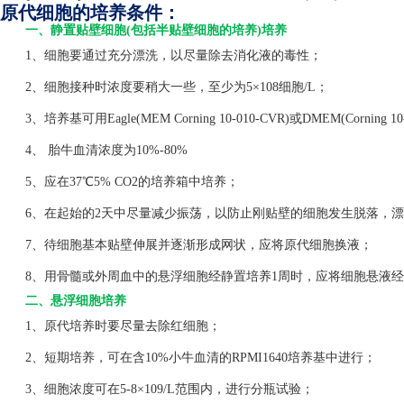
原代细胞的培养条件：
一、静置贴壁细胞(包括半贴壁细胞的培养)培养
1、细胞要通过充分漂洗，以尽量除去消化液的毒性；
2、细胞接种时浓度要稍大一些，至少为5×108细胞/L；
3、培养基可用Eagle(MEM Corning 10-010-CVR)或DMEM(Corning 1
4、 胎牛血清浓度为10%-80%
5、应在37℃5% CO2的培养箱中培养；
6、在起始的2天中尽量减少振荡，以防止刚贴壁的细胞发生脱落，漂
7、待细胞基本贴壁伸展并逐渐形成网状，应将原代细胞换液；
8、用骨髓或外周血中的悬浮细胞经静置培养1周时，应将细胞悬液经
二、悬浮细胞培养
1、原代培养时要尽量去除红细胞；
2、短期培养，可在含10%小牛血清的RPMI1640培养基中进行；
3、细胞浓度可在5-8×109/L范围内，进行分瓶试验；