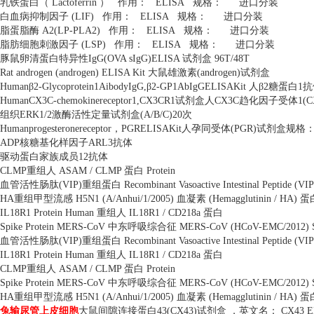
乳铁蛋白（
Lactoferrin
）
作用：
ELISA
规格：
进口分装
白血病抑制因子
(LIF)
作用：
ELISA
规格：
进口分装
脂蛋脂酶
A2(LP-PLA2)
作用：
ELISA
规格：
进口分装
脂肪细胞刺激因子
(LSP)
作用：
ELISA
规格：
进口分装
豚鼠卵清蛋白特异性
IgG(OVA sIgG)ELISA
试剂盒
96T/48T
Rat androgen (androgen) ELISA Kit
大鼠雄激素
(androgen)
试剂盒
Human
β
2-Glycoprotein1AibodyIgG,
β
2-GP1AbIgGELISAKit
人β
2
糖蛋白
1
抗
HumanCX3C-chemokinereceptor1,CX3CR1
试剂盒人
CX3C
趋化因子受体
1(C
组织
ERK1/2
激酶活性定量试剂盒
(A/B/C)20
次
Humanprogesteronereceptor
，
PGRELISAKit
人孕同受体
(PGR)
试剂盒规格
ADP
核糖基化样因子
ARL3
抗体
驱动蛋白家族成员
12
抗体
CLMP
重组人
ASAM / CLMP
蛋白
Protein
血管活性肠肽
(VIP)
重组蛋白
Recombinant Vasoactive Intestinal Peptide (VIP
HA
重组甲型流感
H5N1 (A/Anhui/1/2005)
血凝素
(Hemagglutinin / HA)
蛋
IL18R1 Protein Human
重组人
IL18R1 / CD218a
蛋白
Spike Protein MERS-CoV
中东呼吸综合征
MERS-CoV (HCoV-EMC/2012) Spik
血管活性肠肽
(VIP)
重组蛋白
Recombinant Vasoactive Intestinal Peptide (VIP
IL18R1 Protein Human
重组人
IL18R1 / CD218a
蛋白
CLMP
重组人
ASAM / CLMP
蛋白
Protein
Spike Protein MERS-CoV
中东呼吸综合征
MERS-CoV (HCoV-EMC/2012) Spik
HA
重组甲型流感
H5N1 (A/Anhui/1/2005)
血凝素
(Hemagglutinin / HA)
蛋
兔输尿管上皮细胞
大鼠间隙连接蛋白
43(CX43)
试剂盒 ，英文名：
CX43 E