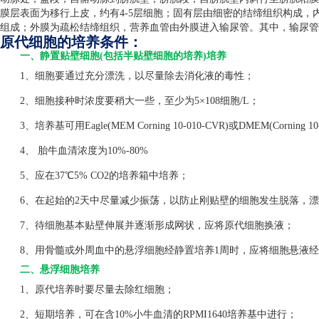
膜层表面为移行上皮，约有
4-5
层细胞；固有层由细密的结缔组织构成，
组成；外膜为疏松结缔组织，营养血管由外膜进入输尿管。其中，输尿管
原代细胞的培养条件：
一、静置贴壁细胞(包括半贴壁细胞的培养)培养
1、细胞要通过充分漂洗，以尽量除去消化液的毒性；
2、细胞接种时浓度要稍大一些，至少为5×108细胞/L；
3、培养基可用Eagle(MEM Corning 10-010-CVR)或DMEM(Corning 1
4、 胎牛血清浓度为10%-80%
5、应在37℃5% CO2的培养箱中培养；
6、在起始的2天中尽量减少振荡，以防止刚贴壁的细胞发生脱落，漂
7、待细胞基本贴壁伸展并逐渐形成网状，应将原代细胞换液；
8、用骨髓或外周血中的悬浮细胞经静置培养1周时，应将细胞悬液经
二、悬浮细胞培养
1、原代培养时要尽量去除红细胞；
2、短期培养，可在含10%小牛血清的RPMI1640培养基中进行；