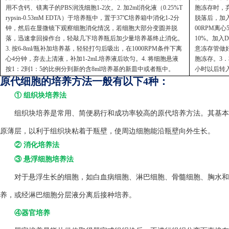
用不含钙、镁离子的PBS润洗细胞1-2次。2. 加2ml消化液（0.25%T
胞冻存时，弃
rypsin-0.53mM EDTA）于培养瓶中，置于37℃培养箱中消化1-2分
脱落后，加入
钟，然后在显微镜下观察细胞消化情况，若细胞大部分变圆并脱
00RPM离
落，迅速拿回操作台，轻敲几下培养瓶后加少量培养基终止消化。
10%。加入
3. 按6-8ml/瓶补加培养基，轻轻打匀后吸出，在1000RPM条件下离
意冻存管做好
心4分钟，弃去上清液，补加1-2mL培养液后吹匀。4. 将细胞悬液
胞冻存。3．
按1：2到1：5的比例分到新的含8ml培养基的新皿中或者瓶中。
小时以后转
原代细胞的培养方法一般有以下4种：
① 组织块培养法
组织块培养是常用、简便易行和成功率较高的原代培养方法。其基本方
原薄层，以利于组织块粘着于瓶壁，使周边细胞能沿瓶壁向外生长。
② 消化培养法
③ 悬浮细胞培养法
对于悬浮生长的细胞，如白血病细胞、淋巴细胞、骨髓细胞、胸水和
养，或经淋巴细胞分层液分离后接种培养。
④器官培养