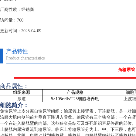
厂商性质：经销商
访问量：760
更新时间：2025-04-09
产品特性
Product characteristics
兔输尿管
商品属性：
组织来源
产品规格
细胞
尿道
5
×
105cells/T25
细胞培养瓶
上皮
细胞简介：
兔输尿管上皮分离自输尿管组织；输尿管上接肾盂，下连膀胱，是一对细
沿腰大肌内侧的前方垂直下降进入骨盆。输尿管有三个狭窄部：一个在肾
一个在进入膀胱壁的内部。这些狭窄是结石及坏死组织容易停留的部位。
止膀胱内尿液返流到输尿管。临床上将输尿管分为上、中、下三段，也可
动脉处；盆段，自髂动脉到膀胱壁；膀胱段，自膀胱壁内斜行至膀胱粘膜