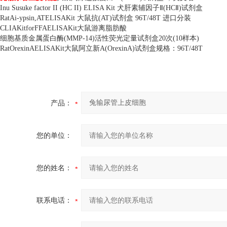
Inu Susuke factor II (HC II) ELISA Kit
犬肝素辅因子Ⅱ
(HC
Ⅱ
)
试剂盒
RatAi-ypsin,ATELISAKit
大鼠抗
(AT)
试剂盒
96T/48T
进口分装
CLIAKitforFFAELISAKit
大鼠游离脂肪酸
细胞基质金属蛋白酶
(MMP-14)
活性荧光定量试剂盒
20
次
(10
样本
)
RatOrexinAELISAKit
大鼠阿立新
A(OrexinA)
试剂盒规格：
96T/48T
产品：
您的单位：
您的姓名：
联系电话：