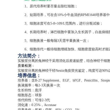
1、原代培养时要尽量去除红细胞；
2、短期培养，可在含10%小牛血清的RPMI1640培养基
3、细胞浓度可在5-8×109/L范围内，进行分瓶试验；
4、长期培养时，淋巴细胞中要加入生长因子，白血病细胞
5、细胞换液一般每隔3天需半量换液一次；
6、细胞传代一般待细胞增殖加快、细胞密度较高时才能
方法简介：
实验室分离的兔神经干采用消化后差速贴壁，结合神经干细
质量检测：
实验室分离的兔神经干经
Nestin
免疫荧光鉴定，纯度可达
90%
培养信息：
培养基：含
B-27 Supplement
、
EGF
、
bFGF
、
Penicillin
、
Strep
换液频率：每
2-3
天换液一次
生长特性：悬浮
细胞形态：球形
传代特性：可传
2-3
代
消化液：
0.25%
，
Accutase
培养条件：气相：空气，
95%
；
CO2
，
5%