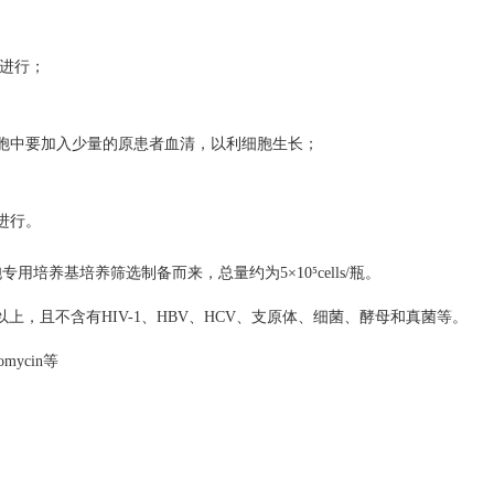
中进行；
中要加入少量的原患者血清，以利细胞生长；
进行。
胞专用培养基培养筛选制备而来，总量约为
5
×
10
⁵
cells/
瓶。
以上，且不含有
HIV-1
、
HBV
、
HCV
、支原体、细菌、酵母和真菌等。
tomycin
等