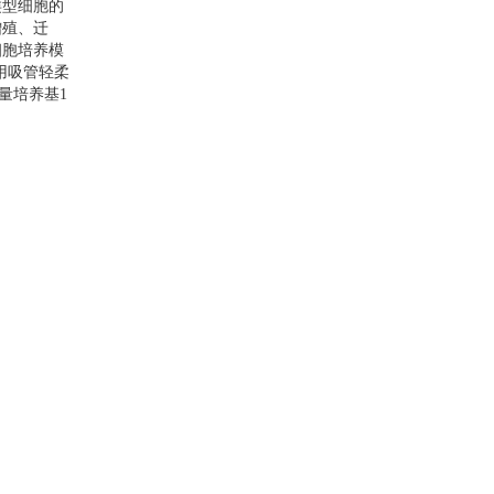
类型细胞的
增殖、迁
细胞培养模
用吸管轻柔
量培养基
1