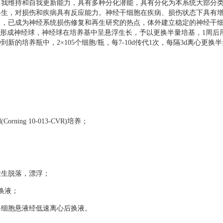
自我维持和自我更新能力，具有多种分化潜能，具有分化为本系统大部分
终生，对损伤和疾病具有反应能力。神经干细胞在疾病、损伤状态下具有
力，已成为神经系统损伤修复和再生研究的热点，体外建立稳定的神经干
形成神经球，神经球在培养基中呈悬浮生长，予以更换半量培基，
1
周后
种到新的培养瓶中，
2
×
105
个细胞
/
瓶，每
7-10d
传代
1
次，每隔
3d
离心更换半
orning 10-013-CVR)培养；
生脱落，漂浮；
换液；
细胞悬液经低速离心后换液。