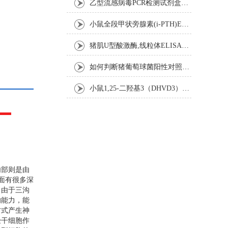
乙型流感病毒PCR检测试剂盒反应五要素
小鼠全段甲状旁腺素(i-PTH)ELISA试剂盒操作步骤
猪肌U型酸激酶,线粒体ELISA试剂盒注意事项
如何判断猪葡萄球菌阳性对照是否失效
小鼠1,25-二羟基3（DHVD3）elisa试剂盒操作步骤
内部则是由
面有很多深
。由于三沟
的能力，能
方式产生神
经干细胞作