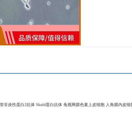
炎性蛋白2抗体 Skuld蛋白抗体 兔视网膜色素上皮细胞 人角膜内皮细胞 