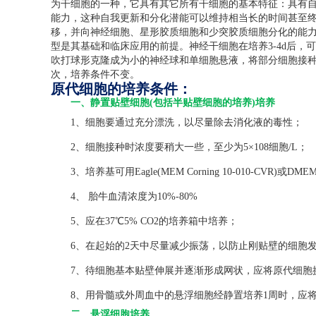
为干细胞的一种，它具有其它所有干细胞的基本特征：具有
能力，这种自我更新和分化潜能可以维持相当长的时间甚至
移，并向神经细胞、星形胶质细胞和少突胶质细胞分化的能
型是其基础和临床应用的前提。神经干细胞在培养
3-4d
后，可
吹打球形克隆成为小的神经球和单细胞悬液，将部分细胞接
次，培养条件不变。
原代细胞的培养条件：
一、静置贴壁细胞(包括半贴壁细胞的培养)培养
1、细胞要通过充分漂洗，以尽量除去消化液的毒性；
2、细胞接种时浓度要稍大一些，至少为5×108细胞/L；
3、培养基可用Eagle(MEM Corning 10-010-CVR)或DMEM(C
4、 胎牛血清浓度为10%-80%
5、应在37℃5% CO2的培养箱中培养；
6、在起始的2天中尽量减少振荡，以防止刚贴壁的细胞发
7、待细胞基本贴壁伸展并逐渐形成网状，应将原代细胞
8、用骨髓或外周血中的悬浮细胞经静置培养1周时，应将
二、悬浮细胞培养