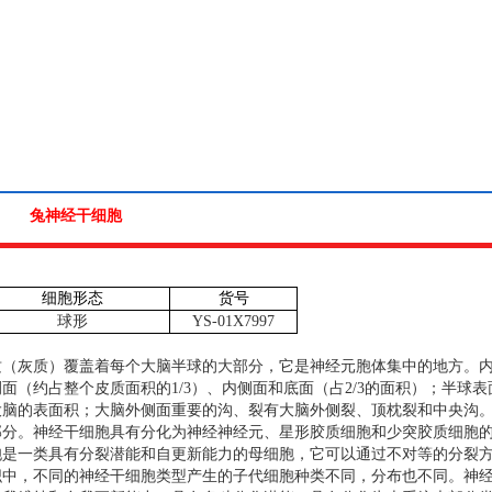
兔神经干细胞
细胞形态
货号
球形
YS-01X7997
质（灰质）覆盖着每个大脑半球的大部分，它是神经元胞体集中的地方。
侧面（约占整个皮质面积的
1/3
）、内侧面和底面（占
2/3
的面积）；半球表
大脑的表面积；大脑外侧面重要的沟、裂有大脑外侧裂、顶枕裂和中央沟
部分。神经干细胞具有分化为神经神经元、星形胶质细胞和少突胶质细胞
胞是一类具有分裂潜能和自更新能力的母细胞，它可以通过不对等的分裂
织中，不同的神经干细胞类型产生的子代细胞种类不同，分布也不同。神