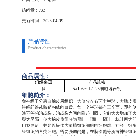
访问量：733
更新时间：2025-04-09
产品特性
Product characteristics
商品属性：
组织来源
产品规格
脑
5
×
105cells/T25
细胞培养瓶
细胞简介：
兔神经干分离自脑皮层组织；大脑分左右两个半球，大脑皮
神经纤维或髓鞘构成的白质。每一个半球都有三个面，即外
浅不等的沟或裂，沟或裂之间的隆起叫回，它们大大增加了
裂之界隔，使大脑皮质组分为额叶、顶叶、颞叶、枕叶四大
自我更新，并足以提供大量脑组织细胞的细胞群。神经干细
经组织的各类细胞。需要强调的是，在脑脊髓等所有神经组