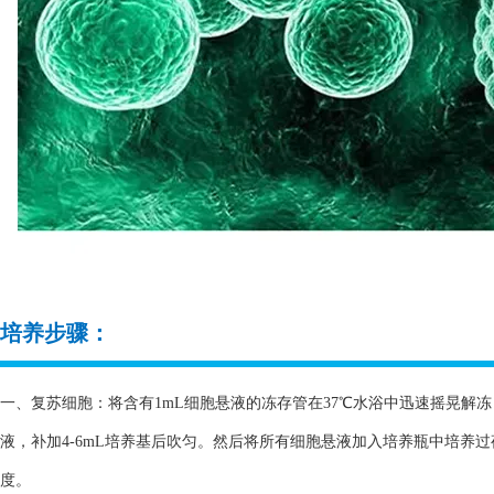
培养步骤：
一、复苏细胞：将含有1mL细胞悬液的冻存管在37℃水浴中迅速摇晃解冻，
液，补加4-6mL培养基后吹匀。然后将所有细胞悬液加入培养瓶中培养
度。