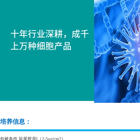
培养信息：
包被条件 鼠尾胶原Ⅰ（
2-5
μ
g/cm2
）