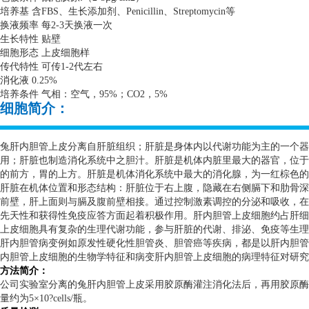
培养基 含
FBS
、生长添加剂、
Penicillin
、
Streptomycin
等
换液频率 每
2-3
天换液一次
生长特性 贴壁
细胞形态 上皮细胞样
传代特性 可传
1-2
代左右
消化液
0.25%
培养条件 气相：空气，
95%
；
CO2
，
5%
细胞简介：
兔肝内胆管上皮分离自肝脏组织；肝脏是身体内以代谢功能为主的一个器
用；肝脏也制造消化系统中之胆汁。肝脏是机体内脏里最大的器官，位于
的前方，胃的上方。肝脏是机体消化系统中最大的消化腺，为一红棕色的
肝脏在机体位置和形态结构：肝脏位于右上腹，隐藏在右侧膈下和肋骨深
前壁，肝上面则与膈及腹前壁相接。通过控制激素调控的分泌和吸收，在
先天性和获得性免疫应答方面起着积极作用。肝内胆管上皮细胞约占肝细
上皮细胞具有复杂的生理代谢功能，参与肝脏的代谢、排泌、免疫等生理
肝内胆管病变例如原发性硬化性胆管炎、胆管癌等疾病，都是以肝内胆管
内胆管上皮细胞的生物学特征和病变肝内胆管上皮细胞的病理特征对研究
方法简介：
公司实验室分离的兔肝内胆管上皮采用胶原酶灌注消化法后，再用胶原酶
量约为
5
×
10?cells/
瓶。