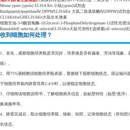
Mouse ypsin (ypsin) ELISA Kit
小鼠
(ypsin)
试剂盒
Ratdipeptidylpeptldase
Ⅳ
,DPP
Ⅳ
ELISAKit
大鼠二肽基肽酶Ⅳ
(DPP
Ⅳ
)
试剂
CLIAKitforGHELISAKit
大鼠生长激素
细胞甘油
-3-0
酸脱氢酶
-1(Glycerol-3-PhosphateDehydrogenase-1)
活性光谱
RatsolubleE-selectin,sE-selectinELISAKit
大鼠可溶性
E
选择素
(sE-selectin)
试
收到细胞如何处理？
1、首先，观察细胞培养瓶是否完好，培养液是否有漏液、浑浊等现象。
据）。
2、用75%酒精擦拭细胞培养瓶表面，显微镜下观察细胞状态。因运输
于细胞培养箱内静置培养2-4小时，以便稳定细胞状态。
3、仔细阅读细胞说明书，了解细胞相关信息，如贴壁特性（贴壁/悬浮
换液频率等。
4、静置完成后，取出细胞培养瓶，镜检、拍照，记录细胞状态（所拍照
长状态。