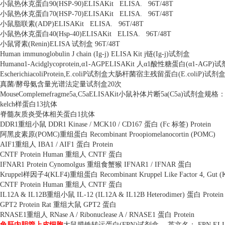
小鼠热休克蛋白
90(HSP-90)ELISAKit
ELISA.
96T/48T
小鼠热休克蛋白
70(HSP-70)ELISAKit
ELISA.
96T/48T
小鼠脂联素
(ADP)ELISAKit
ELISA.
96T/48T
小鼠热休克蛋白
40(Hsp-40)ELISAKit
ELISA.
96T/48T
小鼠肾素
(Renin)ELISA
试剂盒
96T/48T
Human immunoglobulin J chain (Ig-j) ELISA Kit j
链
(Ig-j)
试剂盒
Human
α
1-Acidglycoprotein,
α
1-AGPELISAKit
人α
1
酸性糖蛋白
(
α
1-AGP)
试
EscherichiacoliProtein,E.coliP
试剂盒大肠杆菌宿主残留蛋白
(E.coliP)
试剂
真菌
/
酵母氨含量光谱法定量试剂盒
20
次
MouseComplemefragme5a,C5aELISAKit
小鼠补体片断
5a(C5a)
试剂盒规格
kelch
样蛋白
13
抗体
脊髓灰质炎受体相关蛋白
1
抗体
DDR1
重组小鼠
DDR1 Kinase / MCK10 / CD167
蛋白
(Fc
标签
) Protein
阿黑皮素原
(POMC)
重组蛋白
Recombinant Proopiomelanocortin (POMC)
AIF1
重组人
IBA1 / AIF1
蛋白
Protein
CNTF Protein Human
重组人
CNTF
蛋白
IFNAR1 Protein Cynomolgus
重组食蟹猴
IFNAR1 / IFNAR
蛋白
Kruppel
样因子
4(KLF4)
重组蛋白
Recombinant Kruppel Like Factor 4, Gut 
CNTF Protein Human
重组人
CNTF
蛋白
IL12A & IL12B
重组小鼠
IL-12 (IL12A & IL12B Heterodimer)
蛋白
Protein
GPT2 Protein Rat
重组大鼠
GPT2
蛋白
RNASE1
重组人
RNase A / Ribonuclease A / RNASE1
蛋白
Protein
兔肝内胆管上皮细胞
大鼠膜铁转运蛋白
(FPN)
试剂盒 ，英文名：
FPN ELI