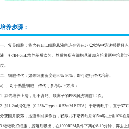
培养步骤：
一、复苏细胞：将含有1mL细胞悬液的冻存管在37℃水浴中迅速摇晃解冻，
液，补加4-6mL培养基后吹匀。然后将所有细胞悬液加入培养瓶中培养
度。
二、细胞传代：如果细胞密度达80%-90%，即可进行传代培养。
a）、对于贴壁细胞，传代可参考以下方法：
1. 弃去培养上清，用不含钙、镁离子的PBS润洗细胞1-2次。
2. 加1-2ml消化液（0.25%Trypsin-0.53mM EDTA）于培养瓶
分变圆并脱落，迅速拿回操作台，轻敲几下培养瓶后加5ml以上含10%
3.轻轻吹打细胞，脱落后吸出，在1000RPM条件下离心8-10分钟，弃去