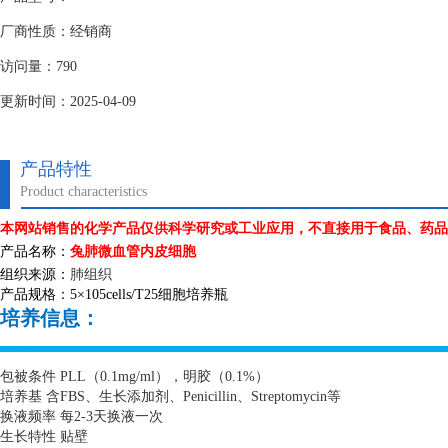
厂商性质：经销商
访问量：790
更新时间：2025-04-09
产品特性
Product characteristics
本网站销售的化学产品仅供科学研究或工业应用，不直接用于食品、药品
产品名称：
兔肺微血管内皮细胞
组织来源：
肺组织
产品规格：
5
×
105cells/T25
细胞培养瓶
培养信息：
包被条件
PLL
（
0.1mg/ml
），明胶（
0.1%
）
培养基 含
FBS
、生长添加剂、
Penicillin
、
Streptomycin
等
换液频率 每
2-3
天换液一次
生长特性 贴壁