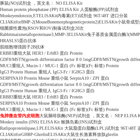
豚鼠
(NO)
试剂盒 ，英文名：
NO ELISA Kit
Human protein phosphatase (PP) ELISA Kit
人蛋酸酶
(PP)
试剂盒
Monkeyendotoxin,ETELISAKit
内毒素
(ET)
试剂盒
96T/48T
进口分装
CLIAKitforBMP-2(MouseBonemorphogeneticprotein2)ELISAKit
小鼠骨成型
细菌膜性囊泡
(RSOV
和
IOV)
制备试剂盒
20
次
Rabbitmaixmetalloproteinase3,MMP-3ELISAKit
兔子基质金属蛋白酶
3(MMP
HRASLS5
蛋白抗体
肌细胞增强因子
2B
抗体
ERBB3
重组大鼠
HER3 / ErbB3
蛋白
Protein
GDF8/MSTN(growth differntiation factor 8 0.1mgGDF8/MSTN(growth differn
MUC1
重组人
Mucin-1 / MUC-1
蛋白
(Fc
标签
)(Fc
标签
) Protein
IgG3 Protein Human
重组人
IgG3-Fc / IGHG3
蛋白
SERPINA10 Protein Mouse
重组小鼠
SerpinA10 / ZPI
蛋白
GDF8/MSTN(growth differntiation factor 8 0.1mgGDF8/MSTN(growth differn
IgG3 Protein Human
重组人
IgG3-Fc / IGHG3
蛋白
ERBB3
重组大鼠
HER3 / ErbB3
蛋白
Protein
SERPINA10 Protein Mouse
重组小鼠
SerpinA10 / ZPI
蛋白
MUC1
重组人
Mucin-1 / MUC-1
蛋白
(Fc
标签
)(Fc
标签
) Protein
兔肺微血管内皮细胞
大鼠脑啡肽酶
(NEP)
试剂盒 ，英文名：
NEP ELISA K
Monkey insulin (INS) ELISA Kit
猴胰岛素
(INS)
试剂盒
Ratlipoproteinlipase,LPLELISAKit
大鼠脂蛋白脂酶
(LPL)
试剂盒
96T/48T
CLIAKitforGHRP-GhrelinELISAKit
大鼠生长激素释放肽
ghrelin