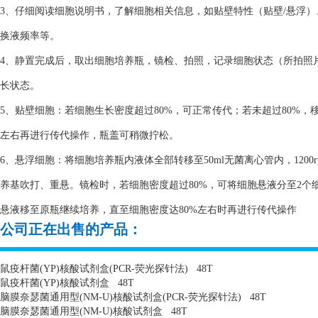
3、仔细阅读细胞说明书，了解细胞相关信息，如贴壁特性（贴壁/悬浮
换液频率等。
4、静置完成后，取出细胞培养瓶，镜检、拍照，记录细胞状态（所拍照
长状态。
5、贴壁细胞：若细胞生长密度超过80%，可正常传代；若未超过80%，
左右再进行传代操作，瓶盖可稍微拧松。
6、悬浮细胞：将细胞培养瓶内液体全部转移至50ml无菌离心管内，1200
养基吹打、重悬。镜检时，若细胞密度超过80%，可将细胞悬液分至2个细
悬液移至原瓶继续培养，直至细胞密度达80%左右时再进行传代操作
公司正在出售的产品：
鼠疫杆菌
(YP)
核酸试剂盒
(PCR-
荧光探针法
)
48T
鼠疫杆菌
(YP)
核酸试剂盒
48T
脑膜奈瑟菌通用型
(NM-U)
核酸试剂盒
(PCR-
荧光探针法
)
48T
脑膜奈瑟菌通用型
(NM-U)
核酸试剂盒
48T