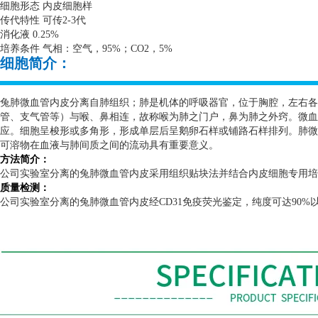
细胞形态 内皮细胞样
传代特性 可传
2-3
代
消化液
0.25%
培养条件 气相：空气，
95%
；
CO2
，
5%
细胞简介：
兔肺微血管内皮分离自肺组织；肺是机体的呼吸器官，位于胸腔，左右各
管、支气管等）与喉、鼻相连，故称喉为肺之门户，鼻为肺之外窍。微血
应。细胞呈梭形或多角形，形成单层后呈鹅卵石样或铺路石样排列。肺微
可溶物在血液与肺间质之间的流动具有重要意义。
方法简介：
公司实验室分离的兔肺微血管内皮采用组织贴块法并结合内皮细胞专用
质量检测：
公司实验室分离的兔肺微血管内皮经
CD31
免疫荧光鉴定，纯度可达
90%