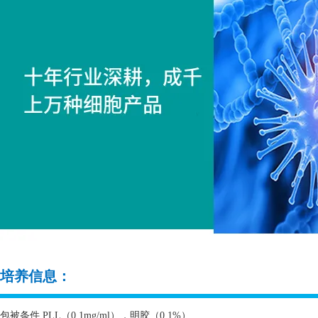
培养信息：
包被条件
PLL
（
0.1mg/ml
），明胶（
0.1%
）