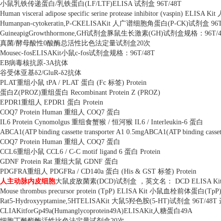
小鼠乳铁传递蛋白
/
乳铁蛋白
(LF/LTF)ELISA
试剂盒
96T/48T
Human visceral adipose specific serine protease inhibitor (vaspin) ELISA Kit
Humanpan-cytokeratin,P-CKELISAKit
人广谱细胞角蛋白
(P-CK)
试剂盒
96
GuineapigGrowthhormone,GH
试剂盒豚鼠生长激素
(GH)
试剂盒规格：
96T/
真菌
/
酵母酸性
0
酸酶总活性比色法定量试剂盒
20
次
Mousec-fosELISAKit
小鼠
c-fos
试剂盒规格：
96T/48T
EB
病毒核抗原
-3A
抗体
谷受体亚基δ
2/GluR-
δ
2
抗体
PLAT
重组小鼠
tPA / PLAT
蛋白
(Fc
标签
) Protein
蛋白
Z(PROZ)
重组蛋白
Recombinant Protein Z (PROZ)
EPDR1
重组人
EPDR1
蛋白
Protein
COQ7 Protein Human
重组人
COQ7
蛋白
IL6 Protein Cynomolgus
重组食蟹猴
/
恒河猴
IL6 / Interleukin-6
蛋白
ABCA1(ATP binding cassette transporter A1 0.5mgABCA1(ATP binding cassett
COQ7 Protein Human
重组人
COQ7
蛋白
CCL6
重组小鼠
CCL6 / C-C motif ligand 6
蛋白
Protein
GDNF Protein Rat
重组大鼠
GDNF
蛋白
PDGFRA
重组人
PDGFRa / CD140a
蛋白
(His & GST
标签
) Protein
人主动脉内皮细胞
大鼠皮敌菌素
(DCD)
试剂盒 ，英文名：
DCD ELISA Ki
Mouse thrombus precursor protein (TpP) ELISA Kit
小鼠血栓前体蛋白
(TpP
Rat5-Hydroxyyptamine,5HTELISAKit
大鼠
5
羟色胺
(5-HT)
试剂盒
96T/48T
CLIAKitforGp49a(Humanglycoprotein49A)ELISAKit
人糖蛋白
49A
细胞丁酰酯酶活性比色法定量试剂盒
20
次