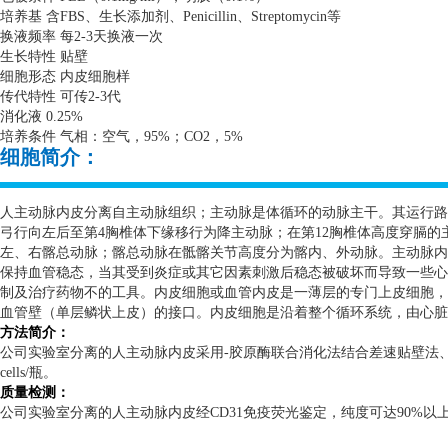
培养基 含
FBS
、生长添加剂、
Penicillin
、
Streptomycin
等
换液频率 每
2-3
天换液一次
生长特性 贴壁
细胞形态 内皮细胞样
传代特性 可传
2-3
代
消化液
0.25%
培养条件 气相：空气，
95%
；
CO2
，
5%
细胞简介：
人主动脉内皮分离自主动脉组织；主动脉是体循环的动脉主干。其运行
弓行向左后至第
4
胸椎体下缘移行为降主动脉；在第
12
胸椎体高度穿膈的
左、右髂总动脉；髂总动脉在骶髂关节高度分为髂内、外动脉。主动脉内
保持血管稳态，当其受到炎症或其它因素刺激后稳态被破坏而导致一些心
制及治疗药物不的工具。内皮细胞或血管内皮是一薄层的专门上皮细胞，
血管壁（单层鳞状上皮）的接口。内皮细胞是沿着整个循环系统，由心脏
方法简介：
公司实验室分离的人主动脉内皮采用
-
胶原酶联合消化法结合差速贴壁法
cells/
瓶。
质量检测：
公司实验室分离的人主动脉内皮经
CD31
免疫荧光鉴定，纯度可达
90%
以