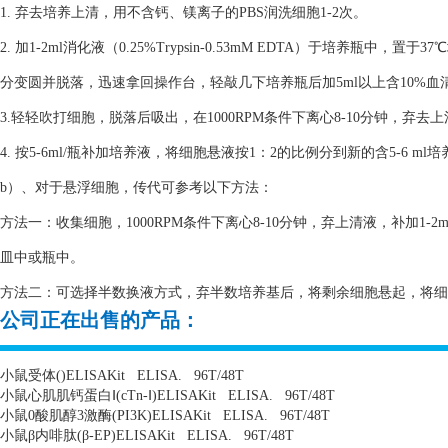
1. 弃去培养上清，用不含钙、镁离子的PBS润洗细胞1-2次。
2. 加1-2ml消化液（0.25%Trypsin-0.53mM EDTA）于培养瓶
分变圆并脱落，迅速拿回操作台，轻敲几下培养瓶后加5ml以上含10%
3.轻轻吹打细胞，脱落后吸出，在1000RPM条件下离心8-10分钟，弃去
4. 按5-6ml/瓶补加培养液，将细胞悬液按1：2的比例分到新的含5-6 m
b）、对于悬浮细胞，传代可参考以下方法：
方法一：收集细胞，1000RPM条件下离心8-10分钟，弃上清液，补加1-2
皿中或瓶中。
方法二：可选择半数换液方式，弃半数培养基后，将剩余细胞悬起，将细胞悬
公司正在出售的产品：
小鼠受体
()ELISAKit
ELISA.
96T/48T
小鼠心肌肌钙蛋白Ⅰ
(cTn-
Ⅰ
)ELISAKit
ELISA.
96T/48T
小鼠
0
酸肌醇
3
激酶
(PI3K)ELISAKit
ELISA.
96T/48T
小鼠β内啡肽
(
β
-EP)ELISAKit
ELISA.
96T/48T