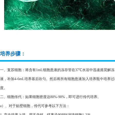
培养步骤：
一、复苏细胞：将含有1mL细胞悬液的冻存管在37℃水浴中迅速摇晃解冻，
液，补加4-6mL培养基后吹匀。然后将所有细胞悬液加入培养瓶中培养
度。
二、细胞传代：如果细胞密度达80%-90%，即可进行传代培养。
a）、对于贴壁细胞，传代可参考以下方法：
1. 弃去培养上清，用不含钙、镁离子的PBS润洗细胞1-2次。