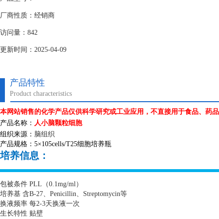
厂商性质：经销商
访问量：842
更新时间：2025-04-09
产品特性
Product characteristics
本网站销售的化学产品仅供科学研究或工业应用，不直接用于食品、药品
产品名称：
人小脑颗粒细胞
组织来源：
脑组织
产品规格：
5
×
105cells/T25
细胞培养瓶
培养信息：
包被条件
PLL
（
0.1mg/ml
）
培养基 含
B-27
、
Penicillin
、
Streptomycin
等
换液频率 每
2-3
天换液一次
生长特性 贴壁