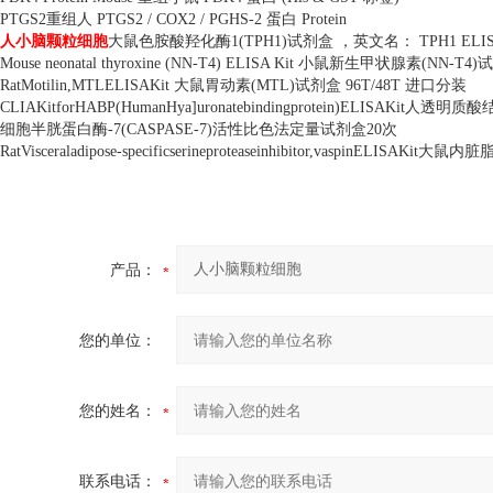
PTGS2
重组人
PTGS2 / COX2 / PGHS-2
蛋白
Protein
人小脑颗粒细胞
大鼠色胺酸羟化酶
1(TPH1)
试剂盒 ，英文名：
TPH1 ELIS
Mouse neonatal thyroxine (NN-T4) ELISA Kit
小鼠新生甲状腺素
(NN-T4)
试
RatMotilin,MTLELISAKit
大鼠胃动素
(MTL)
试剂盒
96T/48T
进口分装
CLIAKitforHABP(HumanHya]uronatebindingprotein)ELISAKit
人透明质酸
细胞半胱蛋白酶
-7(CASPASE-7)
活性比色法定量试剂盒
20
次
RatVisceraladipose-specificserineproteaseinhibitor,vaspinELISAKit
大鼠内脏
产品：
您的单位：
您的姓名：
联系电话：