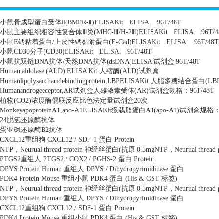
小鼠骨成型蛋白受体Ⅱ
(BMPR-
Ⅱ
)ELISAKit
ELISA.
96T/48T
小鼠主要组织相容性复合体Ⅲ类
(MHC-
Ⅲ
/H-2
Ⅲ
)ELISAKit
ELISA.
96T/4
小鼠
E
钙粘着蛋白
/
上皮性钙黏附蛋白
(E-Cad)ELISAKit
ELISA.
96T/48T
小鼠
CD30
分子
(CD30)ELISAKit
ELISA.
96T/48T
小鼠抗双链
DNA
抗体
/
天然
DNA
抗体
(dsDNA)ELISA
试剂盒
96T/48T
Human aldolase (ALD) ELISA Kit
人缩酶
(ALD)
试剂盒
Humanlipolysaccharidebindingprotein,LBPELISAKit
人脂多糖结合蛋白
(LB
Humanandrogeeceptor,AR
试剂盒人雄激素受体
(AR)
试剂盒规格：
96T/48T
植物
(CO2)
浓度酶偶联反应比色法定量试剂盒
20
次
MonkeyapoproteinA1,apo-A1ELISAKit
猴载脂蛋白
A1(apo-A1)
试剂盒规格
24
脱氢还原酶抗体
蛋亚砜还原酶
B2
抗体
CXCL12
重组狗
CXCL12 / SDF-1
蛋白
Protein
NTP
，
Neurual thread protein
神经丝蛋白
(
抗原
0.5mgNTP
，
Neurual thread 
PTGS2
重组人
PTGS2 / COX2 / PGHS-2
蛋白
Protein
DPYS Protein Human
重组人
DPYS / Dihydropyrimidinase
蛋白
PDK4 Protein Mouse
重组小鼠
PDK4
蛋白
(His & GST
标签
)
NTP
，
Neurual thread protein
神经丝蛋白
(
抗原
0.5mgNTP
，
Neurual thread 
DPYS Protein Human
重组人
DPYS / Dihydropyrimidinase
蛋白
CXCL12
重组狗
CXCL12 / SDF-1
蛋白
Protein
PDK4 Protein Mouse
重组小鼠
PDK4
蛋白
(His & GST
标签
)