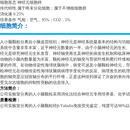
细胞形态 神经元细胞样
传代特性 属于终末分化细胞；属于不增殖细胞群
消化液
0.25%
培养条件 气相：空气，
95%
；
CO2
，
5%
细胞简介：
人小脑颗粒分离自小脑皮层组织；神经元是神经系统最基本的结构与功能
系统中含量非常丰富，近乎神经元数量的一半。由于小脑神经元的生长、
经元是研究神经元生长发育、神经轴突再生及神经疾病发生机制和临床神
动物的小脑内数量最为丰富。颗粒神经元的轴突与苔状纤维和爬行纤维相
要的作用。在动物传染性海绵状脑病中，病变可波及小脑颗粒神经元，导
粒神经元在动物传染性海绵状脑病病理学变化中的反应、病理发生的机理
胞的轴突是沿冠状轴分布的平行纤维，正是这种排列保证了兴奋的单向传
受戈尔吉细胞的抑制性突触的信息传入。
方法简介：
公司实验室分离的人小脑颗粒采用消化法结合神经元专用培养基、化学
质量检测：
公司实验室分离的人小脑颗粒经β
-Tubulin
免疫荧光鉴定，纯度可达
90%
以