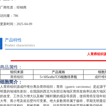
厂商性质：经销商
访问量：786
更新时间：2025-04-09
产品特性
Product characteristics
人胃癌组织
商品属性：
组织来源
产品规格
细胞
胃癌组织
5
×
105cells/T25
细胞培养瓶
成纤维
细胞简介：
人胃癌组织源成纤维分离自胃癌组织；胃癌（
gastric carcinoma
）是起源
明显的地域性差别，在我国的西北与东部沿海地区胃癌发病率比南方地区
的改变、工作压力增大以及幽门螺杆菌的感染等原因，使得胃癌呈现年轻
大弯、胃小弯及前后壁均可受累。绝大多数胃癌属于腺癌，早期无明显症
性疾病症状相似，易被忽略，因此，目前我国胃癌的早期诊断率仍较低。