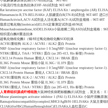
小鼠解脲脲原体抗体
(UU-Ab)
试剂盒
96T/48T
小鼠流行性出血热抗体
(EHF-Ab)
试剂盒
96T/48T
Rat keratinocyte aocrine factor (KAF) ELISA Kit / amphiregulin (AR) ELISA
Humaenascin-R,TN-RELISAKit
人肌腱蛋白
R(TN-R)
试剂盒
96T/48T
进口
HumanActivinA,ACV-A
试剂盒人活化素
A(ACV-A)
试剂盒规格：
96T/48T
脂质过氧化物
(linoleicacid)ELISA
定量测定试剂盒
48/96
次
MouseAndrostenedione,ASDELISAKit
小鼠雄烯二同
(ASD)
试剂盒规格：
96
组织蛋白酶
H
重连抗体
超氧化物歧化酶
1
（铜
/
锌过氧化物歧化酶
SOD
抗体
ACVR1
重组狗
ALK-2 / ACVR1 / ALK2
蛋白
Protein
NRF-1(nuclear respiratory factor-1 0.5mgNRF-1(nuclear respiratory factor-1)
NTRK1
重组人
TrkA / NTRK1
蛋白
(aa 285-413, His
标签
) Protein
CXCL14 Protein Human
重组人
CXCL14 / BRAK
蛋白
IL36G Protein Mouse
重组小鼠
IL36G / IL1F9
蛋白
NRF-1(nuclear respiratory factor-1 0.5mgNRF-1(nuclear respiratory factor-1)
CXCL14 Protein Human
重组人
CXCL14 / BRAK
蛋白
ACVR1
重组狗
ALK-2 / ACVR1 / ALK2
蛋白
Protein
IL36G Protein Mouse
重组小鼠
IL36G / IL1F9
蛋白
NTRK1
重组人
TrkA / NTRK1
蛋白
(aa 285-413, His
标签
) Protein
人胃癌组织源成纤维细胞
大鼠神经疾病靶标酯酶
(E)
试剂盒 ，英文名：
E 
Mouse plasminogen activator inhibitor 1 (PAI-1) ELISA Kit
小鼠纤溶酶原激
Ratmajorhistocompatibilitycomplex
Ⅰ
,MHC
Ⅰ
/AgB
Ⅰ
/H-1
Ⅰ
ELISAKit
大鼠主要组
CLIAKitforHbC(HumanHemoglobinC)ELISAKit
人血红蛋白
C