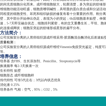
的间充质细胞分化而来。成纤维细胞较大，轮廓清楚，多为突起的纺锤形
维细胞功能活动旺盛，细胞质嗜弱碱性，具明显的蛋白质合成和分泌活动
同程度的细胞变性、坏死和组织缺损的修复有着十分重要的作用。刚分离
壁，其中部分开始伸出伪足，表现为小的突起；
6h
后细胞基本贴壁，伸展
速，
5-7
天即呈融合状态，细胞排列紧密，有的交叉重叠生长，平坦、胞
此连接成网状；细胞呈突起的纺锤形或星形的扁平分布。
方法简介：
公司实验室分离的人胃癌组织源成纤维采用
-
胶原酶混合酶消化后差速贴
质量检测：
公司实验室分离的人胃癌组织源成纤维经
Vimentin
免疫荧光鉴定，纯度可
等。
培养信息：
培养基 含
FBS
、生长添加剂、
Penicillin
、
Streptomycin
等
换液频率 每
2-3
天换液一次
生长特性 贴壁
细胞形态 成纤维细胞样
传代特性 可传
5
代左右；
3
代以内状态优良
消化液
0.25%
培养条件 气相：空气，
95%
；
CO2
，
5%