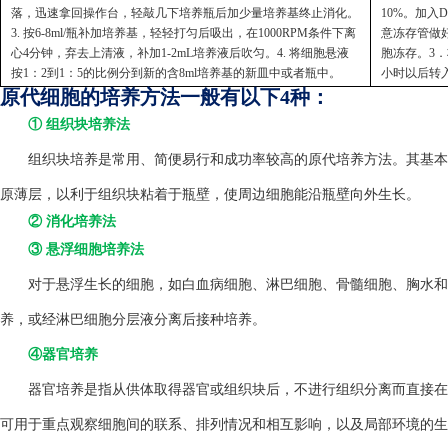
落，迅速拿回操作台，轻敲几下培养瓶后加少量培养基终止消化。
10%。加入
3. 按6-8ml/瓶补加培养基，轻轻打匀后吸出，在1000RPM条件下离
意冻存管做好
心4分钟，弃去上清液，补加1-2mL培养液后吹匀。4. 将细胞悬液
胞冻存。3．
按1：2到1：5的比例分到新的含8ml培养基的新皿中或者瓶中。
小时以后转
原代细胞的培养方法一般有以下4种：
① 组织块培养法
组织块培养是常用、简便易行和成功率较高的原代培养方法。其基本方
原薄层，以利于组织块粘着于瓶壁，使周边细胞能沿瓶壁向外生长。
② 消化培养法
③ 悬浮细胞培养法
对于悬浮生长的细胞，如白血病细胞、淋巴细胞、骨髓细胞、胸水和
养，或经淋巴细胞分层液分离后接种培养。
④器官培养
器官培养是指从供体取得器官或组织块后，不进行组织分离而直接在
可用于重点观察细胞间的联系、排列情况和相互影响，以及局部环境的生