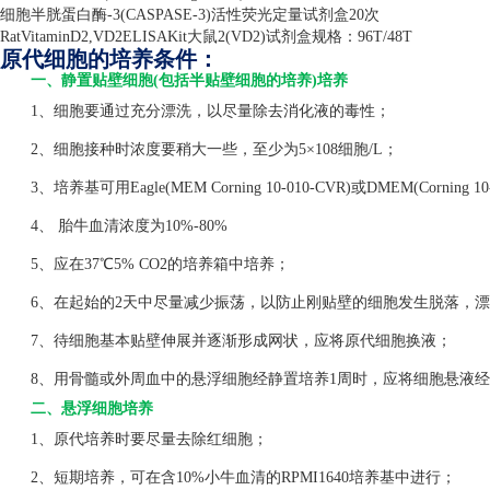
细胞半胱蛋白酶
-3(CASPASE-3)
活性荧光定量试剂盒
20
次
RatVitaminD2,VD2ELISAKit
大鼠
2(VD2)
试剂盒规格：
96T/48T
原代细胞的培养条件：
一、静置贴壁细胞(包括半贴壁细胞的培养)培养
1、细胞要通过充分漂洗，以尽量除去消化液的毒性；
2、细胞接种时浓度要稍大一些，至少为5×108细胞/L；
3、培养基可用Eagle(MEM Corning 10-010-CVR)或DMEM(Corning 1
4、 胎牛血清浓度为10%-80%
5、应在37℃5% CO2的培养箱中培养；
6、在起始的2天中尽量减少振荡，以防止刚贴壁的细胞发生脱落，漂
7、待细胞基本贴壁伸展并逐渐形成网状，应将原代细胞换液；
8、用骨髓或外周血中的悬浮细胞经静置培养1周时，应将细胞悬液经
二、悬浮细胞培养
1、原代培养时要尽量去除红细胞；
2、短期培养，可在含10%小牛血清的RPMI1640培养基中进行；