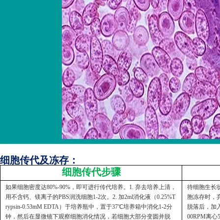
细胞传代及冻存：
细胞传代步骤
如果细胞密度达80%-90%，即可进行传代培养。1. 弃去培养上清，
待细胞生长状
用不含钙、镁离子的PBS润洗细胞1-2次。2. 加2ml消化液（0.25%T
胞冻存时，弃
rypsin-0.53mM EDTA）于培养瓶中，置于37℃培养箱中消化1-2分
脱落后，加入
钟，然后在显微镜下观察细胞消化情况，若细胞大部分变圆并脱
00RPM离