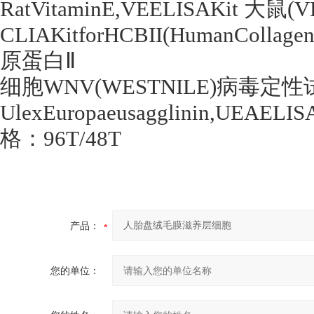
RatVitaminE,VEELISAKit
大鼠
(V
CLIAKitforHCBII(HumanCollagen-
原蛋白Ⅱ
细胞
WNV(WESTNILE)
病毒定性
UlexEuropaeusagglinin,UEAELIS
格：
96T/48T
产品：
您的单位：