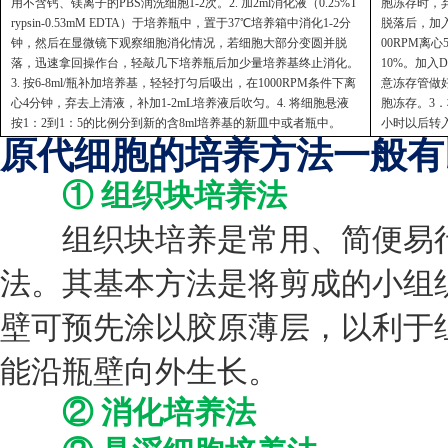
用不含钙、镁离子的PBS润洗细胞1-2次。2. 加2ml消化液（0.25%T
胞冻存时，弃
rypsin-0.53mM EDTA）于培养瓶中，置于37℃培养箱中消化1-2分
脱落后，加入
钟，然后在显微镜下观察细胞消化情况，若细胞大部分变圆并脱
00RPM离
落，迅速拿回操作台，轻敲几下培养瓶后加少量培养基终止消化。
10%。加入
3. 按6-8ml/瓶补加培养基，轻轻打匀后吸出，在1000RPM条件下离
意冻存管做好
心4分钟，弃去上清液，补加1-2mL培养液后吹匀。4. 将细胞悬液
胞冻存。3．
按1：2到1：5的比例分到新的含8ml培养基的新皿中或者瓶中。
小时以后转
原代细胞的培养方法一般有
① 组织块培养法
组织块培养是常用、简便易行
法。其基本方法是将剪成的小组织
壁可预先涂以胶原薄层，以利于
能沿瓶壁向外生长。
② 消化培养法