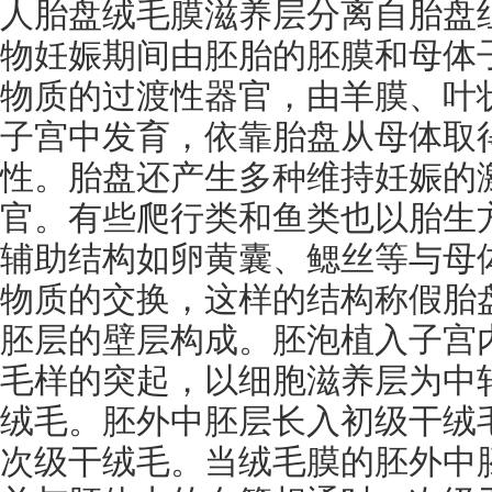
人胎盘绒毛膜滋养层分离自胎盘
物妊娠期间由胚胎的胚膜和母体
物质的过渡性器官，由羊膜、叶
子宫中发育，依靠胎盘从母体取
性。胎盘还产生多种维持妊娠的
官。有些爬行类和鱼类也以胎生
辅助结构如卵黄囊、鳃丝等与母
物质的交换，这样的结构称假胎
胚层的壁层构成。胚泡植入子宫
毛样的突起，以细胞滋养层为中
绒毛。胚外中胚层长入初级干绒
次级干绒毛。当绒毛膜的胚外中