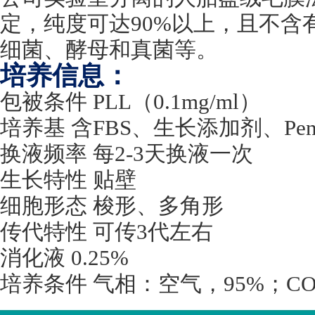
定，纯度可达
90%
以上，且不含
细菌、酵母和真菌等。
培养信息：
包被条件
PLL
（
0.1mg/ml
）
培养基 含
FBS
、生长添加剂、
Pen
换液频率 每
2-3
天换液一次
生长特性 贴壁
细胞形态 梭形、多角形
传代特性 可传
3
代左右
消化液
0.25%
培养条件 气相：空气，
95%
；
CO