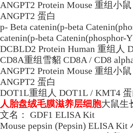
ANGPT2 Protein Mouse
重组小鼠
ANGPT2
蛋白
p- Beta catenin(p-beta Catenin(p
catenin(p-beta Catenin(phosphor-Y
DCBLD2 Protein Human
重组人
D
CD8A
重组雪貂
CD8A / CD8 alpha
ANGPT2 Protein Mouse
重组小鼠
ANGPT2
蛋白
DOT1L
重组人
DOT1L / KMT4
蛋
人胎盘绒毛膜滋养层细胞
大鼠生
文名：
GDF1 ELISA Kit
Mouse pepsin (Pepsin) ELISA Kit