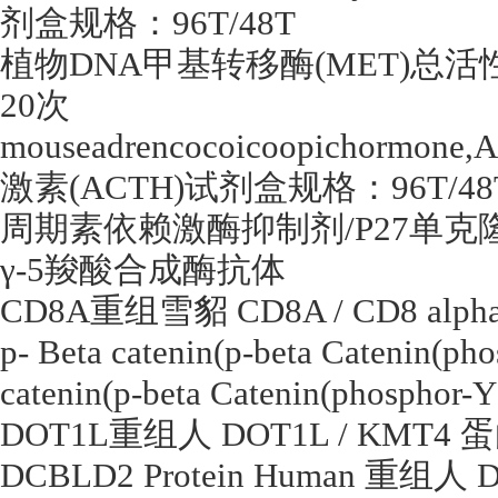
剂盒规格：
96T/48T
植物
DNA
甲基转移酶
(MET)
总活
20
次
mouseadrencocoicoopichormone
激素
(ACTH)
试剂盒规格：
96T/48
周期素依赖激酶抑制剂
/P27
单克
γ
-5
羧酸合成酶抗体
CD8A
重组雪貂
CD8A / CD8 alpha
p- Beta catenin(p-beta Catenin(p
catenin(p-beta Catenin(phosphor-Y
DOT1L
重组人
DOT1L / KMT4
蛋
DCBLD2 Protein Human
重组人
D