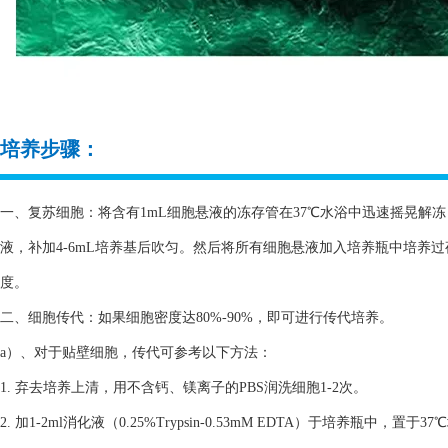
培养步骤：
一、复苏细胞：将含有1mL细胞悬液的冻存管在37℃水浴中迅速摇晃解冻，
液，补加4-6mL培养基后吹匀。然后将所有细胞悬液加入培养瓶中培养
度。
二、细胞传代：如果细胞密度达80%-90%，即可进行传代培养。
a）、对于贴壁细胞，传代可参考以下方法：
1. 弃去培养上清，用不含钙、镁离子的PBS润洗细胞1-2次。
2. 加1-2ml消化液（0.25%Trypsin-0.53mM EDTA）于培养瓶