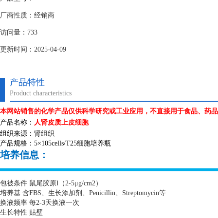
厂商性质：经销商
访问量：733
更新时间：2025-04-09
产品特性
Product characteristics
本网站销售的化学产品仅供科学研究或工业应用，不直接用于食品、药品
产品名称：
人肾皮质上皮细胞
组织来源：
肾组织
产品规格：
5
×
105cells/T25
细胞培养瓶
培养信息：
包被条件 鼠尾胶原Ⅰ（
2-5
μ
g/cm2
）
培养基 含
FBS
、生长添加剂、
Penicillin
、
Streptomycin
等
换液频率 每
2-3
天换液一次
生长特性 贴壁