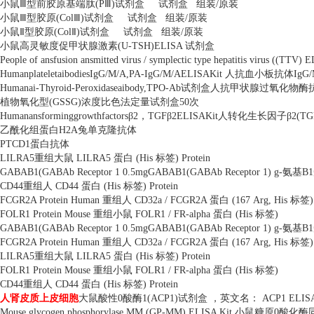
小鼠Ⅲ型前胶原基端肽
(P
Ⅲ
)
试剂盒
试剂盒
组装
/
原装
小鼠Ⅲ型胶原
(Col
Ⅲ
)
试剂盒
试剂盒
组装
/
原装
小鼠Ⅱ型胶原
(Col
Ⅱ
)
试剂盒
试剂盒
组装
/
原装
小鼠高灵敏度促甲状腺激素
(U-TSH)ELISA
试剂盒
People of ansfusion ansmitted virus / symplectic type hepatitis virus ((TTV)
HumanplateletaibodiesIgG/M/A,PA-IgG/M/AELISAKit
人抗血小板抗体
IgG/
Humanai-Thyroid-Peroxidaseaibody,TPO-Ab
试剂盒人抗甲状腺过氧化物酶
植物氧化型
(GSSG)
浓度比色法定量试剂盒
50
次
Humanansforminggrowthfactors
β
2
，
TGF
β
2ELISAKit
人转化生长因子β
2(TG
乙酰化组蛋白
H2A
兔单克隆抗体
PTCD1
蛋白抗体
LILRA5
重组大鼠
LILRA5
蛋白
(His
标签
) Protein
GABAB1(GABAb Receptor 1 0.5mgGABAB1(GABAb Receptor 1) g-
氨基
B1
CD44
重组人
CD44
蛋白
(His
标签
) Protein
FCGR2A Protein Human
重组人
CD32a / FCGR2A
蛋白
(167 Arg, His
标签
)
FOLR1 Protein Mouse
重组小鼠
FOLR1 / FR-alpha
蛋白
(His
标签
)
GABAB1(GABAb Receptor 1 0.5mgGABAB1(GABAb Receptor 1) g-
氨基
B1
FCGR2A Protein Human
重组人
CD32a / FCGR2A
蛋白
(167 Arg, His
标签
)
LILRA5
重组大鼠
LILRA5
蛋白
(His
标签
) Protein
FOLR1 Protein Mouse
重组小鼠
FOLR1 / FR-alpha
蛋白
(His
标签
)
CD44
重组人
CD44
蛋白
(His
标签
) Protein
人肾皮质上皮细胞
大鼠酸性
0
酸酶
1(ACP1)
试剂盒 ，英文名：
ACP1 ELISA
Mouse glycogen phosphorylase MM (GP-MM) ELISA Kit
小鼠糖原
0
酸化酶