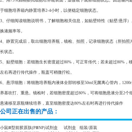
2、用75%酒精擦拭细胞培养瓶表面，显微镜下观察细胞状态。因运输
于细胞培养箱内静置培养2-4小时，以便稳定细胞状态。
3、仔细阅读细胞说明书，了解细胞相关信息，如贴壁特性（贴壁/悬浮
换液频率等。
4、静置完成后，取出细胞培养瓶，镜检、拍照，记录细胞状态（所拍照
长状态。
5、贴壁细胞：若细胞生长密度超过80%，可正常传代；若未超过80%，
左右再进行传代操作，瓶盖可稍微拧松。
6、悬浮细胞：将细胞培养瓶内液体全部转移至50ml无菌离心管内，1200
养基吹打、重悬。镜检时，若细胞密度超过80%，可将细胞悬液分至2个细
悬液移至原瓶继续培养，直至细胞密度达80%左右时再进行传代操作
公司正在出售的产品：
小鼠Ⅲ型前胶原肽
(P
Ⅲ
NP)
试剂盒
试剂盒
组装
/
原装