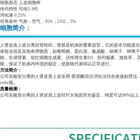
细胞形态 上皮细胞样
传代特性 可传
2-3
代
消化液
0.25%
培养条件 气相：空气，
95%
；
CO2
，
5%
细胞简介：
人肾皮质上皮分离自肾组织；肾脏是机体的重要器官，它的基本功能是生
保留水份及其他有用物质，如葡萄糖、蛋白质、氨基酸、钠离子、钾离子
能，生成肾素、促红细胞生成素、活性维生素
D3
、前列腺素、激肽等，
能，保证了机体内环境的稳定，使新陈代谢得以正常进行。
方法简介：
公司实验室分离的人肾皮质上皮采用
-
胶原酶混合消化法结合差速贴壁法
cells/
瓶。
质量检测：
公司实验室分离的人肾皮质上皮经
PCK
免疫荧光鉴定，纯度可达
90%
以上