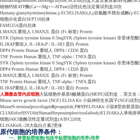
HumanAngiotensin
Ⅰ
ConveingEnzyme,ACE
Ⅰ试剂盒人血管紧张素Ⅰ转化酶
(AC
植物钙镁
ATP
酶
(Ca++/Mg++-ATPase)
活性比色法定量试剂盒
20
次
Human
γ
-glamylsysteinesyhetase,
γ
-ECSELISAKit
人γ谷氨酰半胱合成酶
(
γ
-EC
细胞分化蛋白
SEPT10
抗体
FAM125A
蛋白抗体
LMAN2L
重组人
LMAN2L
蛋白
(Fc
标签
) Protein
SYK (Spleen tyrosine kinase 0.5mgSYK (Spleen tyrosine kinase)
非受体型酪
IL1RAP
重组人
IL-1RAcP / IL-1R3
蛋白
Protein
DPP4 Protein Human
重组人
DPP4 / CD26
蛋白
TNF Protein Human
重组人
TNF-alpha / TNFA
蛋白
SYK (Spleen tyrosine kinase 0.5mgSYK (Spleen tyrosine kinase)
非受体型酪
DPP4 Protein Human
重组人
DPP4 / CD26
蛋白
LMAN2L
重组人
LMAN2L
蛋白
(Fc
标签
) Protein
TNF Protein Human
重组人
TNF-alpha / TNFA
蛋白
IL1RAP
重组人
IL-1RAcP / IL-1R3
蛋白
Protein
人脑微血管内皮细胞
大鼠细胞外基质
0
酸糖蛋白
(MEPE)
试剂盒 ，英文名
Mouse nerve growth factor (NGF) ELISA Kit
小鼠神经生长因子
(NGF)
试剂
MouseN-terminalprocollagen
Ⅲ
propeptide,P
Ⅲ
NPELISAKit
小鼠Ⅲ型前胶原肽
CLIAKitforHSVIAb(HumanHerpessimplexvirusIaibody)ELISAKit
人单疱疹病
细胞
JAK3
激酶活性定量试剂盒
(A/B/C)20
次
ELISAKitIL-2R
大鼠白介素
2
受体
原代细胞的培养条件：
一、静置贴壁细胞(包括半贴壁细胞的培养)培养