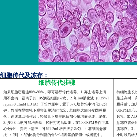
细胞传代及冻存：
细胞传代步骤
如果细胞密度达80%-90%，即可进行传代培养。1. 弃去培养上清，
待细胞生长状
用不含钙、镁离子的PBS润洗细胞1-2次。2. 加2ml消化液（0.25%T
胞冻存时，弃
rypsin-0.53mM EDTA）于培养瓶中，置于37℃培养箱中消化1-2分
脱落后，加入
钟，然后在显微镜下观察细胞消化情况，若细胞大部分变圆并脱
00RPM离
落，迅速拿回操作台，轻敲几下培养瓶后加少量培养基终止消化。
10%。加入
3. 按6-8ml/瓶补加培养基，轻轻打匀后吸出，在1000RPM条件下离
意冻存管做好
心4分钟，弃去上清液，补加1-2mL培养液后吹匀。4. 将细胞悬液
胞冻存。3．
按1：2到1：5的比例分到新的含8ml培养基的新皿中或者瓶中。
小时以后转