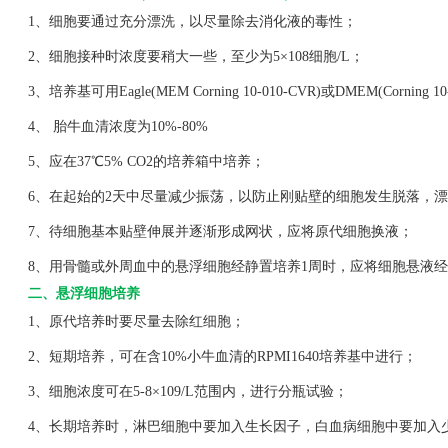
1、细胞要通过充分漂洗，以尽量除去消化液的毒性；
2、细胞接种时浓度要稍大一些，至少为5×108细胞/L；
3、培养基可用Eagle(MEM Corning 10-010-CVR)或DMEM(Corning 1
4、 胎牛血清浓度为10%-80%
5、应在37℃5% CO2的培养箱中培养；
6、在起始的2天中尽量减少振荡，以防止刚贴壁的细胞发生脱落，漂
7、待细胞基本贴壁伸展并逐渐形成网状，应将原代细胞换液；
8、用骨髓或外周血中的悬浮细胞经静置培养1周时，应将细胞悬液经
二、悬浮细胞培养
1、原代培养时要尽量去除红细胞；
2、短期培养，可在含10%小牛血清的RPMI1640培养基中进行；
3、细胞浓度可在5-8×109/L范围内，进行分瓶试验；
4、长期培养时，淋巴细胞中要加入生长因子，白血病细胞中要加入