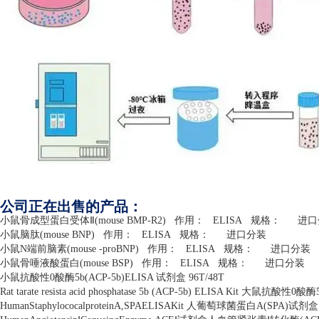
公司正在出售的产品：
小鼠骨成型蛋白受体Ⅱ
(mouse BMP-R2)
作用：
ELISA
规格：
进口
小鼠脑肽
(mouse BNP)
作用：
ELISA
规格：
进口分装
小鼠
N
端前脑素
(mouse -proBNP)
作用：
ELISA
规格：
进口分装
小鼠骨唾液酸蛋白
(mouse BSP)
作用：
ELISA
规格：
进口分装
小鼠抗酸性
0
酸酶
5b(ACP-5b)ELISA
试剂盒
96T/48T
Rat tarate resista acid phosphatase 5b (ACP-5b) ELISA Kit
大鼠抗酸性
0
酸酶
HumanStaphylococalproteinA,SPAELISAKit
人葡萄球菌蛋白
A(SPA)
试剂盒