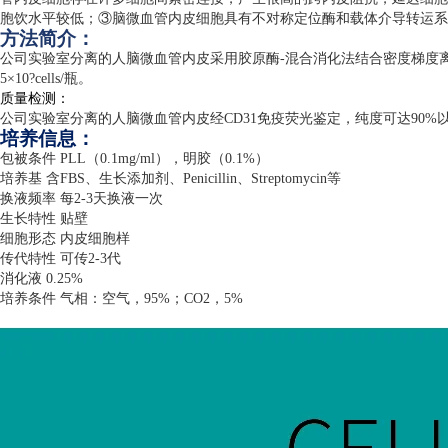
胞饮水平较低；③脑微血管内皮细胞具有不对称定位酶和载体介导转运系
方法简介：
公司实验室分离的人脑微血管内皮采用胶原酶
-
混合消化法结合密度梯度
5
×
10?cells/
瓶。
质量检测：
公司实验室分离的人脑微血管内皮经
CD31
免疫荧光鉴定，纯度可达
90%
培养信息：
包被条件
PLL
（
0.1mg/ml
），明胶（
0.1%
）
培养基 含
FBS
、生长添加剂、
Penicillin
、
Streptomycin
等
换液频率 每
2-3
天换液一次
生长特性 贴壁
细胞形态 内皮细胞样
传代特性 可传
2-3
代
消化液
0.25%
培养条件 气相：空气，
95%
；
CO2
，
5%