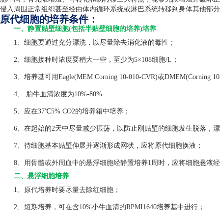
侵入周围正常组织甚至经由体内循环系统或淋巴系统转移到身体其他部分
原代细胞的培养条件：
一、静置贴壁细胞(包括半贴壁细胞的培养)培养
1、细胞要通过充分漂洗，以尽量除去消化液的毒性；
2、细胞接种时浓度要稍大一些，至少为5×108细胞/L；
3、培养基可用Eagle(MEM Corning 10-010-CVR)或DMEM(Corning 1
4、 胎牛血清浓度为10%-80%
5、应在37℃5% CO2的培养箱中培养；
6、在起始的2天中尽量减少振荡，以防止刚贴壁的细胞发生脱落，漂
7、待细胞基本贴壁伸展并逐渐形成网状，应将原代细胞换液；
8、用骨髓或外周血中的悬浮细胞经静置培养1周时，应将细胞悬液经
二、悬浮细胞培养
1、原代培养时要尽量去除红细胞；
2、短期培养，可在含10%小牛血清的RPMI1640培养基中进行；