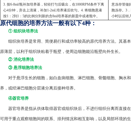
3. 按6-8ml/瓶补加培养基，轻轻打匀后吸出，在1000RPM条件下离
意冻存管做好
心4分钟，弃去上清液，补加1-2mL培养液后吹匀。4. 将细胞悬液
胞冻存。3．
按1：2到1：5的比例分到新的含8ml培养基的新皿中或者瓶中。
小时以后转
原代细胞的培养方法一般有以下4种：
① 组织块培养法
组织块培养是常用、简便易行和成功率较高的原代培养方法。其基本方
原薄层，以利于组织块粘着于瓶壁，使周边细胞能沿瓶壁向外生长。
② 消化培养法
③ 悬浮细胞培养法
对于悬浮生长的细胞，如白血病细胞、淋巴细胞、骨髓细胞、胸水和
养，或经淋巴细胞分层液分离后接种培养。
④器官培养
器官培养是指从供体取得器官或组织块后，不进行组织分离而直接在
可用于重点观察细胞间的联系、排列情况和相互影响，以及局部环境的生