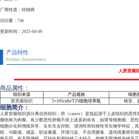
厂商性质：经销商
访问量：746
更新时间：2025-04-09
产品特性
Product characteristics
人胶质瘤
商品属性：
组织来源
产品规格
细胞
胶质瘤组织
5
×
105cells/T25
细胞培养瓶
梭形、
细胞简介：
人胶质瘤组织源分离自癌组织；癌（
cancer
）是指起源于上皮组织的恶性
瘤统称为肉瘤。有少数恶性肿瘤不按上述原则命名，如肾母细胞瘤、恶性
细胞分化和增殖异常、生长失去控制、浸润性和转移性等生物学特征，其
程，与吸烟、感染、职业暴露、环境污染、不合理膳食、遗传因素密切相
胞不同，有无限增殖、可转化和易转移三大特点，能够无限增殖并破坏正