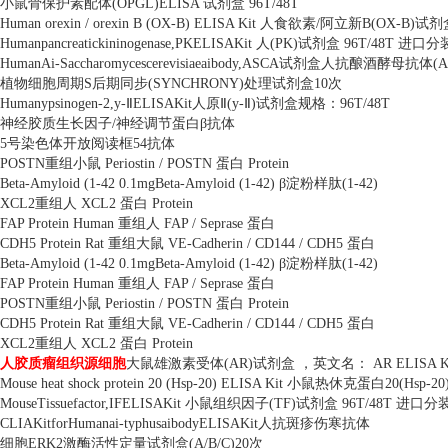
小鼠骨保护素配体
(OPGL)ELISA
试剂盒
96T/48T
Human orexin / orexin B (OX-B) ELISA Kit
人食欲素
/
阿立新
B(OX-B)
试剂
Humanpancreatickininogenase,PKELISAKit
人
(PK)
试剂盒
96T/48T
进口分
HumanAi-Saccharomycescerevisiaeaibody,ASCA
试剂盒人抗酿酒酵母抗体
(
植物细胞周期
S
后期同步
(SYNCHRONY)
处理试剂盒
10
次
Humanypsinogen-2,y-
Ⅱ
ELISAKit
人原Ⅱ
(y-
Ⅱ
)
试剂盒规格：
96T/48T
神经胶质生长因子
/
神经调节蛋白β抗体
5
号染色体开放阅读框
54
抗体
POSTN
重组小鼠
Periostin / POSTN
蛋白
Protein
Beta-Amyloid (1-42 0.1mgBeta-Amyloid (1-42)
β淀粉样肽
(1-42)
XCL2
重组人
XCL2
蛋白
Protein
FAP Protein Human
重组人
FAP / Seprase
蛋白
CDH5 Protein Rat
重组大鼠
VE-Cadherin / CD144 / CDH5
蛋白
Beta-Amyloid (1-42 0.1mgBeta-Amyloid (1-42)
β淀粉样肽
(1-42)
FAP Protein Human
重组人
FAP / Seprase
蛋白
POSTN
重组小鼠
Periostin / POSTN
蛋白
Protein
CDH5 Protein Rat
重组大鼠
VE-Cadherin / CD144 / CDH5
蛋白
XCL2
重组人
XCL2
蛋白
Protein
人胶质瘤组织源细胞
大鼠雄激素受体
(AR)
试剂盒 ，英文名：
AR ELISA K
Mouse heat shock protein 20 (Hsp-20) ELISA Kit
小鼠热休克蛋白
20(Hsp-20
MouseTissuefactor,IFELISAKit
小鼠组织因子
(TF)
试剂盒
96T/48T
进口分
CLIAKitforHumanai-typhusaibodyELISAKit
人抗斑疹伤寒抗体
细胞
ERK2
激酶活性定量试剂盒
(A/B/C)20
次