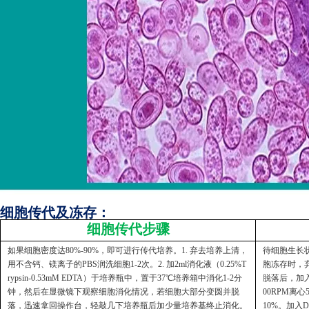
细胞传代及冻存：
细胞传代步骤
如果细胞密度达80%-90%，即可进行传代培养。1. 弃去培养上清，
待细胞生长状
用不含钙、镁离子的PBS润洗细胞1-2次。2. 加2ml消化液（0.25%T
胞冻存时，弃
rypsin-0.53mM EDTA）于培养瓶中，置于37℃培养箱中消化1-2分
脱落后，加入
钟，然后在显微镜下观察细胞消化情况，若细胞大部分变圆并脱
00RPM离
落，迅速拿回操作台，轻敲几下培养瓶后加少量培养基终止消化。
10%。加入