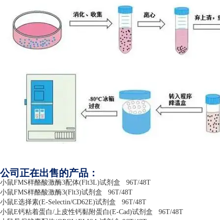
公司正在出售的产品：
小鼠
FMS
样酪酸激酶
3
配体
(Flt3L)
试剂盒
96T/48T
小鼠
FMS
样酪酸激酶
3(Flt3)
试剂盒
96T/48T
小鼠
E
选择素
(E-Selectin/CD62E)
试剂盒
96T/48T
小鼠
E
钙粘着蛋白
/
上皮性钙黏附蛋白
(E-Cad)
试剂盒
96T/48T