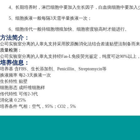
4、长期培养时，淋巴细胞中要加入生长因子，白血病细胞中要加入
5、细胞换液一般每隔3天需半量换液一次；
6、细胞传代一般待细胞增殖加快、细胞密度较高时才能进行。
方法简介：
公司实验室分离的人睾丸支持采用胶原酶消化法结合差速贴壁法制备而来
质量检测：
公司实验室分离的人睾丸支持经
Fas-L
免疫荧光鉴定，纯度可达
90%
以上
培养信息：
培养基 含
FBS
、生长添加剂、
Penicillin
、
Streptomycin
等
换液频率 每
2-3
天换液一次
生长特性 贴壁
细胞形态 成纤维细胞样
传代特性 可传
2-3
代
消化液
0.25%
培养条件 气相：空气，
95%
；
CO2
，
5%