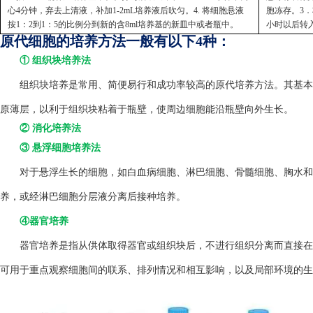
心4分钟，弃去上清液，补加1-2mL培养液后吹匀。4. 将细胞悬液
胞冻存。3．
按1：2到1：5的比例分到新的含8ml培养基的新皿中或者瓶中。
小时以后转
原代细胞的培养方法一般有以下4种：
① 组织块培养法
组织块培养是常用、简便易行和成功率较高的原代培养方法。其基本方
原薄层，以利于组织块粘着于瓶壁，使周边细胞能沿瓶壁向外生长。
② 消化培养法
③ 悬浮细胞培养法
对于悬浮生长的细胞，如白血病细胞、淋巴细胞、骨髓细胞、胸水和
养，或经淋巴细胞分层液分离后接种培养。
④器官培养
器官培养是指从供体取得器官或组织块后，不进行组织分离而直接在
可用于重点观察细胞间的联系、排列情况和相互影响，以及局部环境的生