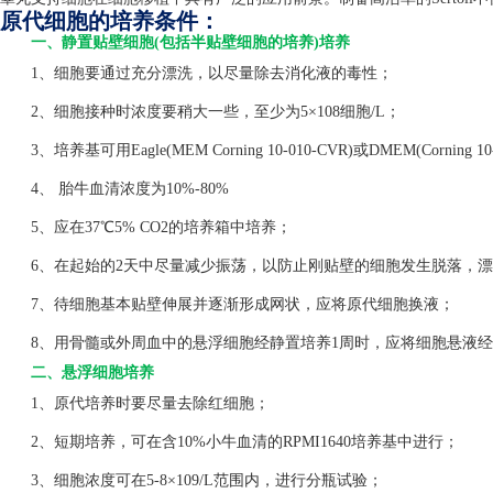
原代细胞的培养条件：
一、静置贴壁细胞(包括半贴壁细胞的培养)培养
1、细胞要通过充分漂洗，以尽量除去消化液的毒性；
2、细胞接种时浓度要稍大一些，至少为5×108细胞/L；
3、培养基可用Eagle(MEM Corning 10-010-CVR)或DMEM(Corning 1
4、 胎牛血清浓度为10%-80%
5、应在37℃5% CO2的培养箱中培养；
6、在起始的2天中尽量减少振荡，以防止刚贴壁的细胞发生脱落，漂
7、待细胞基本贴壁伸展并逐渐形成网状，应将原代细胞换液；
8、用骨髓或外周血中的悬浮细胞经静置培养1周时，应将细胞悬液经
二、悬浮细胞培养
1、原代培养时要尽量去除红细胞；
2、短期培养，可在含10%小牛血清的RPMI1640培养基中进行；
3、细胞浓度可在5-8×109/L范围内，进行分瓶试验；