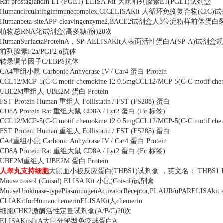
Rat prostaglandin E1 (PGE1) ELISA Kit
大鼠前列腺素
E1(PGE1)
试剂盒
Humancirculatingimmunecomplex,CICELISAKit
人循环免疫复合物
(CIC)
试
Humanbeta-siteAPP-cleavingenzyme2,BACE2
试剂盒人β位淀粉样前体蛋白
植物总
RNA
化试剂盒
(
高多糖
/
酚
)20
次
HumanSurfactaProteinA
，
SP-AELISAKit
人表面活性蛋白
A(SP-A)
试剂盒规
前列腺素
F2a/PGF2
α抗体
转录调节因子
C/EBP
δ抗体
CA4
重组小鼠
Carbonic Anhydrase IV / Car4
蛋白
Protein
CCL12/MCP-5(C-C motif chemokine 12 0.5mgCCL12/MCP-5(C-C motif che
UBE2M
重组人
UBE2M
蛋白
Protein
FST Protein Human
重组人
Follistatin / FST (FS288)
蛋白
CD8A Protein Rat
重组大鼠
CD8A / Lyt2
蛋白
(Fc
标签
)
CCL12/MCP-5(C-C motif chemokine 12 0.5mgCCL12/MCP-5(C-C motif che
FST Protein Human
重组人
Follistatin / FST (FS288)
蛋白
CA4
重组小鼠
Carbonic Anhydrase IV / Car4
蛋白
Protein
CD8A Protein Rat
重组大鼠
CD8A / Lyt2
蛋白
(Fc
标签
)
UBE2M
重组人
UBE2M
蛋白
Protein
人睾丸支持细胞
大鼠血小板反应蛋白
(THBS1)
试剂盒 ，英文名：
THBS1 E
Mouse coisol (Coisol) ELISA Kit
小鼠
(Coisol)
试剂盒
MouseUrokinase-typePlasminogenActivatorReceptor,PLAUR/uPARELISAkit
CLIAKitforHumanchemerinELISAKit
人
chemerin
细胞
CHK2
激酶活性定量试剂盒
(A/B/C)20
次
ELISAKitsIgA
大鼠分泌型免疫球蛋白
A