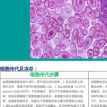
细胞传代及冻存：
细胞传代步骤
如果细胞密度达80%-90%，即可进行传代培养。1. 弃去培养上清，
待细胞生长状
用不含钙、镁离子的PBS润洗细胞1-2次。2. 加2ml消化液（0.25%T
胞冻存时，弃
rypsin-0.53mM EDTA）于培养瓶中，置于37℃培养箱中消化1-2分
脱落后，加入
钟，然后在显微镜下观察细胞消化情况，若细胞大部分变圆并脱
00RPM离
落，迅速拿回操作台，轻敲几下培养瓶后加少量培养基终止消化。
10%。加入
3. 按6-8ml/瓶补加培养基，轻轻打匀后吸出，在1000RPM条件下离
意冻存管做好