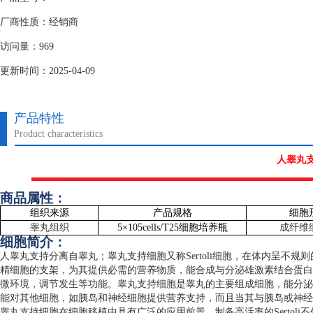
厂商性质：经销商
访问量：969
更新时间：2025-04-09
产品特性
Product characteristics
人睾丸
商品属性：
组织来源
产品规格
细胞
睾丸组织
5
×
105cells/T25
细胞培养瓶
成纤维
细胞简介：
人睾丸支持分离自睾丸；睾丸支持细胞又称
Sertoli
细胞，在体内呈不规则
精细胞的支架，为其提供必需的营养物质，能合成与分泌雄激素结合蛋白
微环境，调节发生等功能。睾丸支持细胞是睾丸的主要组成细胞，能分泌
能对其他细胞，如胰岛和神经细胞提供营养支持，而且当其与胰岛或神经
睾丸支持细胞在细胞移植中具有广泛的应用前景。制备高活率的
Sertoli
不