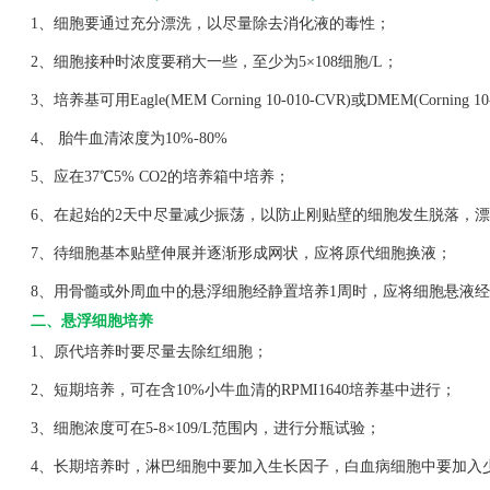
1、细胞要通过充分漂洗，以尽量除去消化液的毒性；
2、细胞接种时浓度要稍大一些，至少为5×108细胞/L；
3、培养基可用Eagle(MEM Corning 10-010-CVR)或DMEM(Corning 1
4、 胎牛血清浓度为10%-80%
5、应在37℃5% CO2的培养箱中培养；
6、在起始的2天中尽量减少振荡，以防止刚贴壁的细胞发生脱落，漂
7、待细胞基本贴壁伸展并逐渐形成网状，应将原代细胞换液；
8、用骨髓或外周血中的悬浮细胞经静置培养1周时，应将细胞悬液经
二、悬浮细胞培养
1、原代培养时要尽量去除红细胞；
2、短期培养，可在含10%小牛血清的RPMI1640培养基中进行；
3、细胞浓度可在5-8×109/L范围内，进行分瓶试验；
4、长期培养时，淋巴细胞中要加入生长因子，白血病细胞中要加入