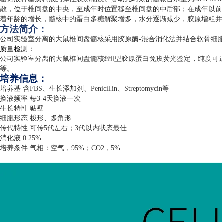
散，位于椎间盘的中央，至成年时位置移至椎间盘的中后部；在成年以前
着年龄的增长，髓核中的蛋白多糖解聚增多，水分逐渐减少，胶原增粗并
方法简介：
公司实验室分离的大鼠椎间盘髓核采用胶原酶
-
混合消化法并结合软骨细
质量检测：
公司实验室分离的大鼠椎间盘髓核经Ⅱ型胶原蛋白免疫荧光鉴定，纯度可
等。
培养信息：
培养基 含
FBS
、生长添加剂、
Penicillin
、
Streptomycin
等
换液频率 每
3-4
天换液一次
生长特性 贴壁
细胞形态 梭形、多角形
传代特性 可传
5
代左右；
3
代以内状态最佳
消化液
0.25%
培养条件 气相：空气，
95%
；
CO2
，
5%