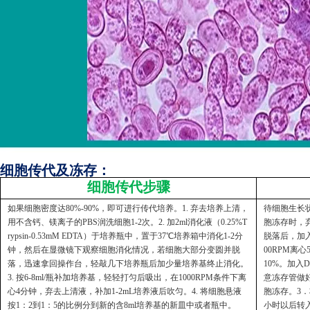
细胞传代及冻存：
细胞传代步骤
如果细胞密度达80%-90%，即可进行传代培养。1. 弃去培养上清，
待细胞生长状
用不含钙、镁离子的PBS润洗细胞1-2次。2. 加2ml消化液（0.25%T
胞冻存时，弃
rypsin-0.53mM EDTA）于培养瓶中，置于37℃培养箱中消化1-2分
脱落后，加入
钟，然后在显微镜下观察细胞消化情况，若细胞大部分变圆并脱
00RPM离
落，迅速拿回操作台，轻敲几下培养瓶后加少量培养基终止消化。
10%。加入
3. 按6-8ml/瓶补加培养基，轻轻打匀后吸出，在1000RPM条件下离
意冻存管做好
心4分钟，弃去上清液，补加1-2mL培养液后吹匀。4. 将细胞悬液
胞冻存。3．
按1：2到1：5的比例分到新的含8ml培养基的新皿中或者瓶中。
小时以后转