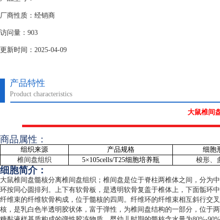
厂商性质：经销商
访问量：903
更新时间：2025-04-09
产品特性
Product characteristics
大鼠椎间
商品属性：
组织来源
产品规格
细胞
椎间盘组织
5
×
105cells/T25
细胞培养瓶
梭形、
细胞简介：
大鼠椎间盘髓核分离椎间盘组织；椎间盘是位于脊柱两椎体之间，分为中
环按同心圆排列。上下有软骨板，是透明软骨复盖于椎体上，下面骺环中
纤维束的纤维软骨构成，位于髓核的四周。纤维环的纤维束相互斜行交叉
核，是乳白色半透明胶状体，富于弹性，为椎间盘结构的一部分，位于两
糖黏液样基质构成的弹性胶冻物质。婴幼儿时期的髓核含水量为
80%-90