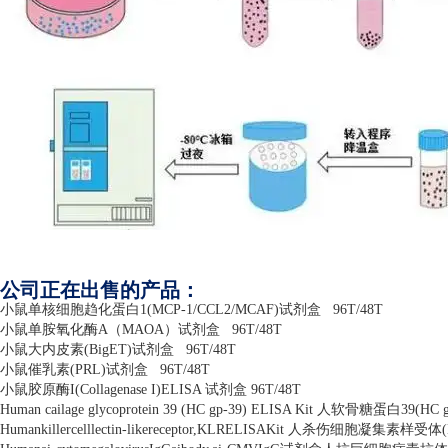
公司正在出售的产品：
小鼠单核细胞趋化蛋白
1(MCP-1/CCL2/MCAF)
试剂盒
96T/48T
小鼠单胺氧化酶
A
（
MAOA
）试剂盒
96T/48T
小鼠大内皮素
(BigET)
试剂盒
96T/48T
小鼠催乳素
(PRL)
试剂盒
96T/48T
小鼠胶原酶
I(Collagenase I)ELISA
试剂盒
96T/48T
Human cailage glycoprotein 39 (HC gp-39) ELISA Kit
人软骨糖蛋白
39(HC g
Humankillercelllectin-likereceptor,KLRELISAKit
人杀伤细胞凝集素样受体