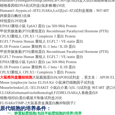
Humanai-cytomegalovirusIgGaibody,ai-CMVIgG
试剂盒人抗巨细胞病毒抗体
植物基因组
DNA
化试剂盒
(
低多糖
/
酚
)50
次
Human
α
1-Aiypsin,
α
1-ATELISAKit
人α
1
抗
(
α
1-AT)
试剂盒规格：
96T/48T
跨膜蛋白酶丝
1
抗体
锌指蛋白
293
抗体
EPHA3
重组小鼠
EphA3
蛋白
(aa 569-984) Protein
甲状旁腺激素
(PTH)
重组蛋白
Recombinant Parathyroid Hormone (PTH)
CPLX3
重组人
CPLX3 / Complexin 3
蛋白
Protein
EGFL7 Protein Human
重组人
EGFL7 / VE-statin
蛋白
IL1B Protein Canine
重组狗
IL-1 beta / IL1B
蛋白
甲状旁腺激素
(PTH)
重组蛋白
Recombinant Parathyroid Hormone (PTH)
EGFL7 Protein Human
重组人
EGFL7 / VE-statin
蛋白
EPHA3
重组小鼠
EphA3
蛋白
(aa 569-984) Protein
IL1B Protein Canine
重组狗
IL-1 beta / IL1B
蛋白
CPLX3
重组人
CPLX3 / Complexin 3
蛋白
Protein
大鼠椎间盘髓核细胞
大鼠载脂蛋白
H(APOH)
试剂盒 ，英文名：
APOH ELI
Mouse lymphocyte factor ELISA Kit
小鼠淋巴细胞因子试剂盒
MouseIerleukin5,IL-5ELISAKIT
小鼠白介素
-5(IL-5)
试剂盒
96T/48T
进口
CLIAKitforhumanfrizzledhomolog8,FZD8ELISAKit
人卷曲蛋白
8
细胞
/
组织白蛋白载玻片制备试剂盒
20
次
ELISAKitTIMP-2
大鼠基质金属蛋白酶抑制因子
2
原代细胞的培养条件：
一、静置贴壁细胞(包括半贴壁细胞的培养)培养