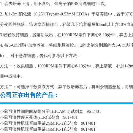
1. 弃去培养上清，用不含钙、镁离子的PBS润洗细胞1-2次。
2. 加1-2ml消化液（0.25%Trypsin-0.53mM EDTA）于培养瓶
分变圆并脱落，迅速拿回操作台，轻敲几下培养瓶后加5ml以上含10%
3.轻轻吹打细胞，脱落后吸出，在1000RPM条件下离心8-10分钟，弃去
4. 按5-6ml/瓶补加培养液，将细胞悬液按1：2的比例分到新的含5-6 m
b）、对于悬浮细胞，传代可参考以下方法：
方法一：收集细胞，1000RPM条件下离心8-10分钟，弃上清液，补加1-2
皿中或瓶中。
方法二：可选择半数换液方式，弃半数培养基后，将剩余细胞悬起，将细胞悬
公司正在出售的产品：
小鼠可溶性细胞间粘附分子
1(sICAM-1)
试剂盒
96T/48T
小鼠可溶性瘦素受体
(sLR)
试剂盒
96T/48T
小鼠可溶性肌球蛋白重链
2(sMHC-2)
试剂盒
96T/48T
小鼠可溶性肌球蛋白重链
1(sMHC-1)
试剂盒
96T/48T