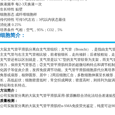
换液频率 每
2-3
天换液一次
生长特性 贴壁
细胞形态 成纤维细胞样
传代特性 可传
5
代左右；
3
代以内状态最佳
消化液
0.25%
培养条件 气相：空气，
95%
；
CO2
，
5%
细胞简介：
大鼠支气管平滑肌分离自支气管组织；支气管（
Bronchi
），是指由支气
主支气管与右主支气管相比较，前者较细长，走向倾斜；后者较粗短，走
支气管还有以区别就是，支气管是以“
C
"型的支气管软骨为支架，而支气
张力，保持支气管形态；②支气管平滑肌特异的超微结构特点和调节机制
化因子等促炎介质，发挥免疫调节功能。支气管平滑肌细胞原代分离培养
角形或扇形，核卵圆形、居中；
2
周后细胞汇合，多数细胞伸展呈长梭形
长，高低起伏；细胞密度低时，常交织成网状；密度高时，则排列为旋涡
特征和生长特点。
方法简介：
公司实验室分离的大鼠支气管平滑肌采用
-
胶原酶联合消化法结合差速贴
质量检测：
公司实验室分离的大鼠支气管平滑肌经α
-SMA
免疫荧光鉴定，纯度可达
9