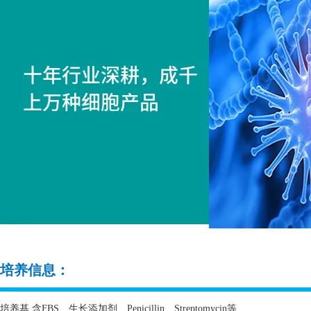
培养信息：
培养基 含
FBS
、生长添加剂、
Penicillin
、
Streptomycin
等