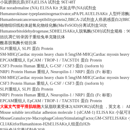
小鼠膀胱抗原
(BTA)ELISA
试剂盒
96T/48T
Rat noradrenaline (NA) ELISA Kit
大鼠去甲
(NA)
试剂盒
Humanurokinase-typeplasminogenactivator,uPA/PLAUELISAKit
人型纤溶酶
Humanbreastcancersusceptibilityprotein2,BRCA-2
试剂盒人癌易感蛋白
2(BRC
植物组织线粒体超氧化物歧化酶
(Mn/FeSOD)
分离试剂盒
50
次
Humansorbitoldehydrogenase,SDHELISAKit
人脱氢酶
(SDH)
试剂盒规格：
9
拮抗凋亡转录因子重组兔单克隆抗体
酰基脱氢酶长链抗体
SLPI
重组人
SLPI
蛋白
Protein
SM-MHC(Cardiac myosin heavy chain 0.5mgSM-MHC(Cardiac myosin heavy
EPCAM
重组人
EpCAM / TROP-1 / TACSTD1
蛋白
Protein
CSF3 Protein Human
重组人
G-CSF / CSF3
蛋白
(isoform b)
NRP1 Protein Human
重组人
Neuropilin-1 / NRP1
蛋白
(Fc
标签
)
SM-MHC(Cardiac myosin heavy chain 0.5mgSM-MHC(Cardiac myosin heavy
CSF3 Protein Human
重组人
G-CSF / CSF3
蛋白
(isoform b)
SLPI
重组人
SLPI
蛋白
Protein
NRP1 Protein Human
重组人
Neuropilin-1 / NRP1
蛋白
(Fc
标签
)
EPCAM
重组人
EpCAM / TROP-1 / TACSTD1
蛋白
Protein
大鼠支气管平滑肌细胞
大鼠脂联素受体
2(ADIPOR2)
试剂盒 ，英文名：
AD
Mouse soluble iercellular adhesion molecule 1 (sICAM-1) ELISA Kit
小鼠可
MouseGranulocyte-MacrophageColonyStimulatingFactor,GM-CSFELISAKit
CLIAKitforHumanhiston-H2bELISAKit
人组蛋白
H2b
B3
比色法定量试剂盒
20
次