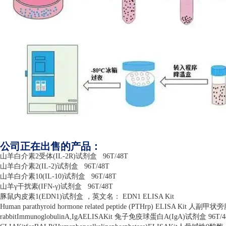
公司正在出售的产品：
山羊白介素
2
受体
(IL-2R)
试剂盒
96T/48T
山羊白介素
2(IL-2)
试剂盒
96T/48T
山羊白介素
10(IL-10)
试剂盒
96T/48T
山羊γ干扰素
(IFN-
γ
)
试剂盒
96T/48T
豚鼠内皮素
1(EDN1)
试剂盒 ，英文名：
EDN1 ELISA Kit
Human parathyroid hormone related peptide (PTHrp) ELISA Kit
人副甲状旁
rabbitImmunoglobulinA,IgAELISAKit
兔子免疫球蛋白
A(IgA)
试剂盒
96T/