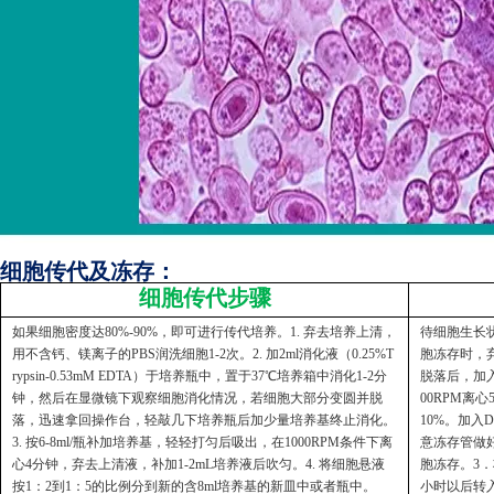
细胞传代及冻存：
细胞传代步骤
如果细胞密度达80%-90%，即可进行传代培养。1. 弃去培养上清，
待细胞生长状
用不含钙、镁离子的PBS润洗细胞1-2次。2. 加2ml消化液（0.25%T
胞冻存时，弃
rypsin-0.53mM EDTA）于培养瓶中，置于37℃培养箱中消化1-2分
脱落后，加入
钟，然后在显微镜下观察细胞消化情况，若细胞大部分变圆并脱
00RPM离
落，迅速拿回操作台，轻敲几下培养瓶后加少量培养基终止消化。
10%。加入
3. 按6-8ml/瓶补加培养基，轻轻打匀后吸出，在1000RPM条件下离
意冻存管做好
心4分钟，弃去上清液，补加1-2mL培养液后吹匀。4. 将细胞悬液
胞冻存。3．
按1：2到1：5的比例分到新的含8ml培养基的新皿中或者瓶中。
小时以后转