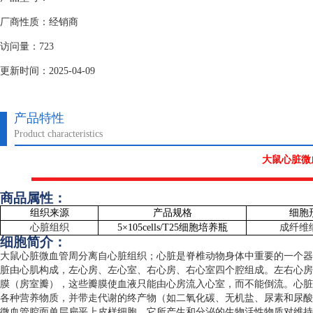
厂商性质：经销商
访问量：723
更新时间：2025-04-09
产品特性
Product characteristics
大鼠心脏微
商品属性：
组织来源
产品规格
细胞
心脏组织
5
×
105cells/T25
细胞培养瓶
成纤维
细胞简介：
大鼠心脏微血管周分离自心脏组织；心脏是脊椎动物身体中重要的一个器
脏由心肌构成，左心房、左心室、右心房、右心室四个腔组成。左右心房
膜（房室瓣），这些瓣膜使血液只能由心房流入心室，而不能倒流。心脏
各种营养物质，并带走代谢的终产物（如二氧化碳、无机盐、尿素和尿酸
微血管腔面单层扁平上皮样细胞，它所产生和分泌的生物活性物质对维持