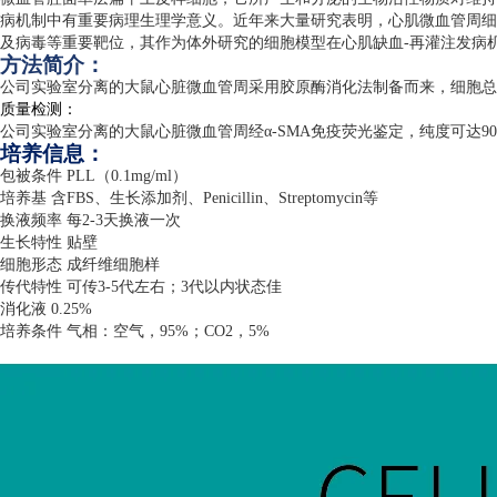
病机制中有重要病理生理学意义。近年来大量研究表明，心肌微血管周细
及病毒等重要靶位，其作为体外研究的细胞模型在心肌缺血
-
再灌注发病
方法简介：
公司实验室分离的大鼠心脏微血管周采用胶原酶消化法制备而来，细胞总
质量检测：
公司实验室分离的大鼠心脏微血管周经α
-SMA
免疫荧光鉴定，纯度可达
9
培养信息：
包被条件
PLL
（
0.1mg/ml
）
培养基 含
FBS
、生长添加剂、
Penicillin
、
Streptomycin
等
换液频率 每
2-3
天换液一次
生长特性 贴壁
细胞形态 成纤维细胞样
传代特性 可传
3-5
代左右；
3
代以内状态佳
消化液
0.25%
培养条件 气相：空气，
95%
；
CO2
，
5%