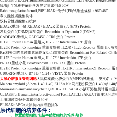
CLIAKitforBALP(Humanbonealkalinephosphatase)ELISAKit
人骨碱性
0
酸酶
线虫β
-
半乳糖苷酶化学发光定量试剂盒
20
次
Rabbitcoagulationfactor
Ⅱ
,F
Ⅱ
ELISAKit
兔子Ⅱ
(F
Ⅱ
)
试剂盒规格：
96T/48T
睾丸酸性磷酸酶抗体
双特异性磷酸酶
22
抗体
EDA2R
重组小鼠
XEDAR / EDA2R
蛋白
(Fc
标签
) Protein
发动蛋白
2(DNM2)
重组蛋白
Recombinant Dynamin 2 (DNM2)
GADD45G
重组人
GADD45G / CR6
蛋白
Protein
IL17F Protein Human
重组人
IL-17F / Interleukin-17F
蛋白
IL23R Protein Cynomolgus
重组食蟹猴
IL23R / IL23 Receptor
蛋白
(Fc
标
Ras
相关
C3
肉毒菌毒素底物
1(Rac1)
重组蛋白
Recombinant Ras Related C3 Bo
IL17F Protein Human
重组人
IL-17F / Interleukin-17F
蛋白
PRDX1
重组小鼠
Peroxiredoxin 1 / PRDX1
蛋白
Protein
IL21R Protein Cynomolgus
重组食蟹猴
IL-21R / Interleukin-21 Receptor
蛋
C10ORF54
重组人
B7-H5 / Gi24 / VISTA
蛋白
Protein
大鼠心脏微血管周细胞
大鼠棕榈酰化膜蛋白
2(MPP2)
试剂盒 ，英文名：
M
Ma beta amyloid (A beta 1-40 1-40) ELISA Kit
马β淀粉样蛋白
1-40(A
β
1-40)
Mousesolublemyosinheavychain1,sMHC-1ELISAKit
小鼠可溶性肌球蛋白重
CLIAKitforHumanLinkerforactivationofTcell,LATELISAKit
人
T
细胞活化连
土壤细菌
DNA
分离试剂盒
50
次
ELISAKitAECA
大鼠抗内皮细胞抗体
原代细胞的培养条件：
一、静置贴壁细胞(包括半贴壁细胞的培养)培养