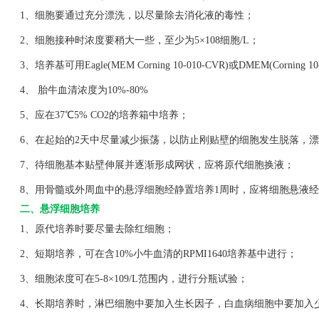
1、细胞要通过充分漂洗，以尽量除去消化液的毒性；
2、细胞接种时浓度要稍大一些，至少为5×108细胞/L；
3、培养基可用Eagle(MEM Corning 10-010-CVR)或DMEM(Corning 1
4、 胎牛血清浓度为10%-80%
5、应在37℃5% CO2的培养箱中培养；
6、在起始的2天中尽量减少振荡，以防止刚贴壁的细胞发生脱落，漂
7、待细胞基本贴壁伸展并逐渐形成网状，应将原代细胞换液；
8、用骨髓或外周血中的悬浮细胞经静置培养1周时，应将细胞悬液经
二、悬浮细胞培养
1、原代培养时要尽量去除红细胞；
2、短期培养，可在含10%小牛血清的RPMI1640培养基中进行；
3、细胞浓度可在5-8×109/L范围内，进行分瓶试验；
4、长期培养时，淋巴细胞中要加入生长因子，白血病细胞中要加入