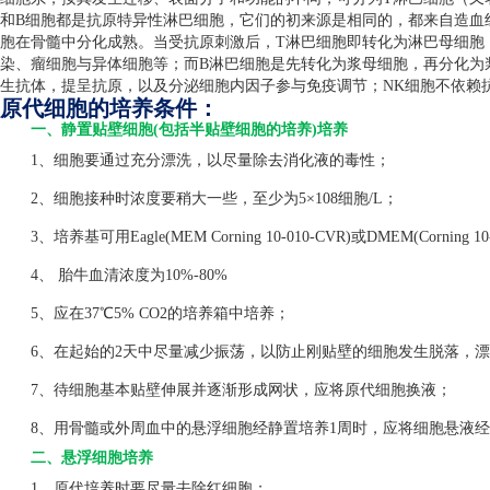
和
B
细胞都是抗原特异性淋巴细胞，它们的初来源是相同的，都来自造血
胞在骨髓中分化成熟。当受抗原刺激后，
T
淋巴细胞即转化为淋巴母细胞
染、瘤细胞与异体细胞等；而
B
淋巴细胞是先转化为浆母细胞，再分化为
生抗体，提呈抗原，以及分泌细胞内因子参与免疫调节；
NK
细胞不依赖
原代细胞的培养条件：
一、静置贴壁细胞(包括半贴壁细胞的培养)培养
1、细胞要通过充分漂洗，以尽量除去消化液的毒性；
2、细胞接种时浓度要稍大一些，至少为5×108细胞/L；
3、培养基可用Eagle(MEM Corning 10-010-CVR)或DMEM(Corning 1
4、 胎牛血清浓度为10%-80%
5、应在37℃5% CO2的培养箱中培养；
6、在起始的2天中尽量减少振荡，以防止刚贴壁的细胞发生脱落，漂
7、待细胞基本贴壁伸展并逐渐形成网状，应将原代细胞换液；
8、用骨髓或外周血中的悬浮细胞经静置培养1周时，应将细胞悬液经
二、悬浮细胞培养
1、原代培养时要尽量去除红细胞；