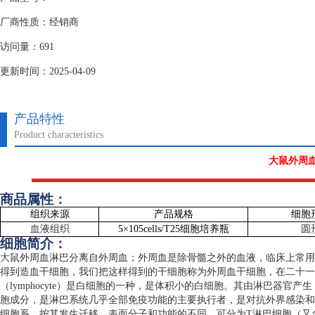
厂商性质：经销商
访问量：691
更新时间：2025-04-09
产品特性
Product characteristics
大鼠外周
商品属性：
组织来源
产品规格
细胞
血液组织
5
×
105cells/T25
细胞培养瓶
圆
细胞简介：
大鼠外周血淋巴分离自外周血；外周血是除骨髓之外的血液，临床上常用
得到造血干细胞，我们把这样得到的干细胞称为外周血干细胞，在二十一
（
lymphocyte
）是白细胞的一种，是体积小的白细胞。其由淋巴器官产生
胞成分，是淋巴系统几乎全部免疫功能的主要执行者，是对抗外界感染和
细胞系，按其发生迁移、表面分子和功能的不同，可分为
T
淋巴细胞（又