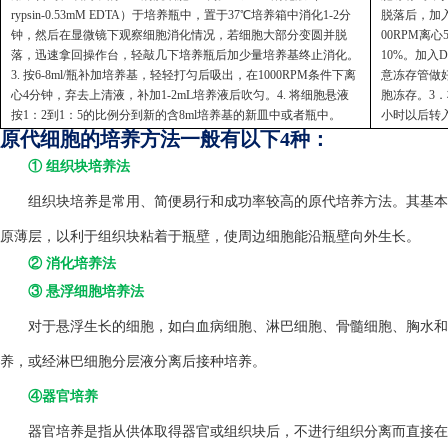
rypsin-0.53mM EDTA）于培养瓶中，置于37℃培养箱中消化1-2分
脱落后，加入
钟，然后在显微镜下观察细胞消化情况，若细胞大部分变圆并脱
00RPM离
落，迅速拿回操作台，轻敲几下培养瓶后加少量培养基终止消化。
10%。加入
3. 按6-8ml/瓶补加培养基，轻轻打匀后吸出，在1000RPM条件下离
意冻存管做好
心4分钟，弃去上清液，补加1-2mL培养液后吹匀。4. 将细胞悬液
胞冻存。3．
按1：2到1：5的比例分到新的含8ml培养基的新皿中或者瓶中。
小时以后转
原代细胞的培养方法一般有以下4种：
① 组织块培养法
组织块培养是常用、简便易行和成功率较高的原代培养方法。其基本方
原薄层，以利于组织块粘着于瓶壁，使周边细胞能沿瓶壁向外生长。
② 消化培养法
③ 悬浮细胞培养法
对于悬浮生长的细胞，如白血病细胞、淋巴细胞、骨髓细胞、胸水和
养，或经淋巴细胞分层液分离后接种培养。
④器官培养
器官培养是指从供体取得器官或组织块后，不进行组织分离而直接在