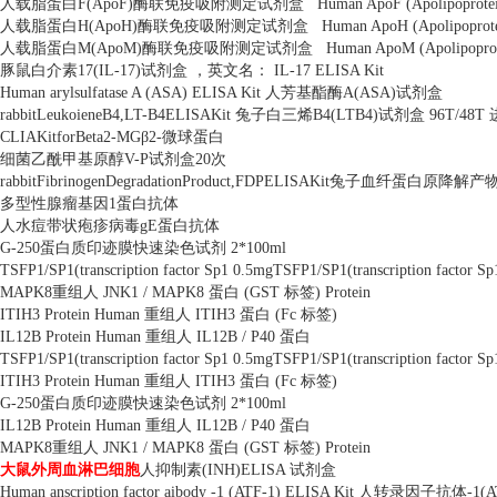
人载脂蛋白
F(ApoF)
酶联免疫吸附测定试剂盒
Human ApoF (Apolipoprote
人载脂蛋白
H(ApoH)
酶联免疫吸附测定试剂盒
Human ApoH (Apolipoprot
人载脂蛋白
M(ApoM)
酶联免疫吸附测定试剂盒
Human ApoM (Apolipopro
豚鼠白介素
17(IL-17)
试剂盒 ，英文名：
IL-17 ELISA Kit
Human arylsulfatase A (ASA) ELISA Kit
人芳基酯酶
A(ASA)
试剂盒
rabbitLeukoieneB4,LT-B4ELISAKit
兔子白三烯
B4(LTB4)
试剂盒
96T/48T
CLIAKitforBeta2-MG
β
2-
微球蛋白
细菌乙酰甲基原醇
V-P
试剂盒
20
次
rabbitFibrinogenDegradationProduct,FDPELISAKit
兔子血纤蛋白原降解产
多型性腺瘤基因
1
蛋白抗体
人水痘带状疱疹病毒
gE
蛋白抗体
G-250
蛋白质印迹膜快速染色试剂
2*100ml
TSFP1/SP1(transcription factor Sp1 0.5mgTSFP1/SP1(transcription factor Sp
MAPK8
重组人
JNK1 / MAPK8
蛋白
(GST
标签
) Protein
ITIH3 Protein Human
重组人
ITIH3
蛋白
(Fc
标签
)
IL12B Protein Human
重组人
IL12B / P40
蛋白
TSFP1/SP1(transcription factor Sp1 0.5mgTSFP1/SP1(transcription factor Sp
ITIH3 Protein Human
重组人
ITIH3
蛋白
(Fc
标签
)
G-250
蛋白质印迹膜快速染色试剂
2*100ml
IL12B Protein Human
重组人
IL12B / P40
蛋白
MAPK8
重组人
JNK1 / MAPK8
蛋白
(GST
标签
) Protein
大鼠外周血淋巴细胞
人抑制素
(INH)ELISA
试剂盒
Human anscription factor aibody -1 (ATF-1) ELISA Kit
人转录因子抗体
-1(A