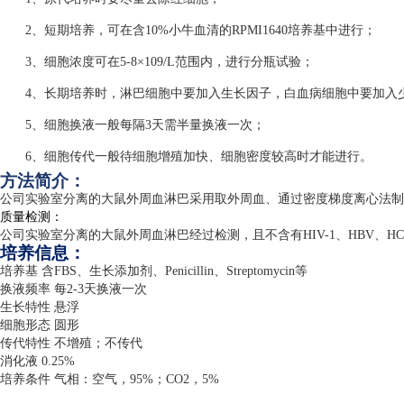
2、短期培养，可在含10%小牛血清的RPMI1640培养基中进行；
3、细胞浓度可在5-8×109/L范围内，进行分瓶试验；
4、长期培养时，淋巴细胞中要加入生长因子，白血病细胞中要加入
5、细胞换液一般每隔3天需半量换液一次；
6、细胞传代一般待细胞增殖加快、细胞密度较高时才能进行。
方法简介：
公司实验室分离的大鼠外周血淋巴采用取外周血、通过密度梯度离心法制
质量检测：
公司实验室分离的大鼠外周血淋巴经过检测，且不含有
HIV-1
、
HBV
、
H
培养信息：
培养基 含
FBS
、生长添加剂、
Penicillin
、
Streptomycin
等
换液频率 每
2-3
天换液一次
生长特性 悬浮
细胞形态 圆形
传代特性 不增殖；不传代
消化液
0.25%
培养条件 气相：空气，
95%
；
CO2
，
5%