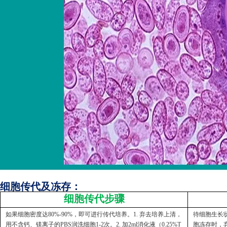
细胞传代及冻存：
细胞传代步骤
如果细胞密度达80%-90%，即可进行传代培养。1. 弃去培养上清，
待细胞生长状
用不含钙、镁离子的PBS润洗细胞1-2次。2. 加2ml消化液（0.25%T
胞冻存时，弃