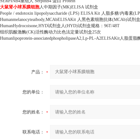
SERPINB4
重组人
SerpinB4
蛋白
Protein
大鼠肾小球系膜细胞
人中期因子
(MK)ELISA
试剂盒
People / endotoxin lipopolysaccharide (LPS) ELISA Kit
人脂多糖
/
内毒素
(LP
Humanmelanocyteaibody,MCAbELISAKit
人黑色素细胞抗体
(MCAb)
试剂
HumanHydrocoisone,HYD
试剂盒人
(HYD)
试剂盒规格：
96T/48T
组织肌酸激酶
(CK)
活性酶动力比色法定量试剂盒
25
次
Humanlipoprotein-associatedphospholipaseA2,Lp-PL-A2ELISAKit
人脂蛋脂
产品：
您的单位：
您的姓名：
联系电话：