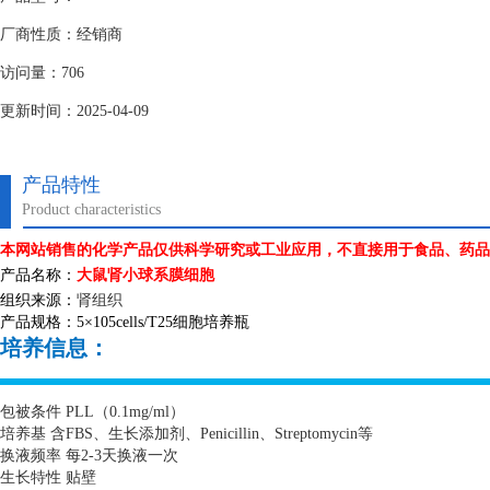
厂商性质：经销商
访问量：706
更新时间：2025-04-09
产品特性
Product characteristics
本网站销售的化学产品仅供科学研究或工业应用，不直接用于食品、药品
产品名称：
大鼠肾小球系膜细胞
组织来源：
肾组织
产品规格：
5
×
105cells/T25
细胞培养瓶
培养信息：
包被条件
PLL
（
0.1mg/ml
）
培养基 含
FBS
、生长添加剂、
Penicillin
、
Streptomycin
等
换液频率 每
2-3
天换液一次
生长特性 贴壁