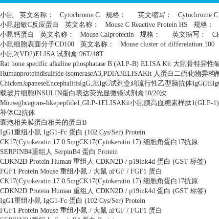
小鼠
英文名称：
Cytochrome C
规格：
英文缩写：
Cytochrome C
小鼠超敏
C
反应蛋白
英文名称：
Mouse C Reactive Protein HS
规格：
小鼠钙蛋白
英文名称：
Mouse Calprotectin
规格：
英文缩写：
C
小鼠细胞表面分子
CD100
英文名称：
Mouse cluster of differeiation 100
小鼠
2(VD2)ELISA
试剂盒
96T/48T
Rat bone specific alkaline phosphatase B (ALP-B) ELISA Kit
大鼠骨特异性
Humanproteindisulfide-isomeraseA3,PDIA3ELISAKit
人蛋白二硫化物异构
ChickenJapaneseEncephalitisIgG,JEIgG
试剂盒鸡流行性乙型脑抗体
IgG(JEIg
载玻片细胞
INSULIN
蛋白表达荧光显微镜试剂盒
10/20
次
Mouseghcagons-likepepfide1,GLP-1ELISAKit
小鼠胰高血糖素样肽
1(GLP-1)
补体
C2
抗体
囊泡相关膜蛋白相关的蛋白
B
IgG1
重组小鼠
IgG1-Fc
蛋白
(102 Cys/Ser) Protein
CK17(Cytokeratin 17 0.5mgCK17(Cytokeratin 17)
细胞角蛋白
17
抗原
SERPINB4
重组人
SerpinB4
蛋白
Protein
CDKN2D Protein Human
重组人
CDKN2D / p19ink4d
蛋白
(GST
标签
)
FGF1 Protein Mouse
重组小鼠
/
大鼠
aFGF / FGF1
蛋白
CK17(Cytokeratin 17 0.5mgCK17(Cytokeratin 17)
细胞角蛋白
17
抗原
CDKN2D Protein Human
重组人
CDKN2D / p19ink4d
蛋白
(GST
标签
)
IgG1
重组小鼠
IgG1-Fc
蛋白
(102 Cys/Ser) Protein
FGF1 Protein Mouse
重组小鼠
/
大鼠
aFGF / FGF1
蛋白