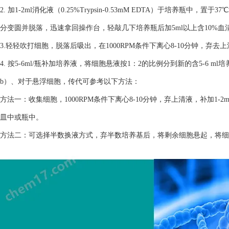
2. 加1-2ml消化液（0.25%Trypsin-0.53mM EDTA）于培养瓶
分变圆并脱落，迅速拿回操作台，轻敲几下培养瓶后加5ml以上含10%
3.轻轻吹打细胞，脱落后吸出，在1000RPM条件下离心8-10分钟，弃去
4. 按5-6ml/瓶补加培养液，将细胞悬液按1：2的比例分到新的含5-6 m
b）、对于悬浮细胞，传代可参考以下方法：
方法一：收集细胞，1000RPM条件下离心8-10分钟，弃上清液，补加1-2
皿中或瓶中。
方法二：可选择半数换液方式，弃半数培养基后，将剩余细胞悬起，将细胞悬