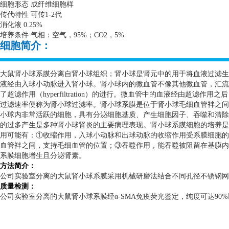
细胞形态 成纤维细胞样
传代特性 可传
1-2
代
消化液
0.25%
培养条件 气相：空气，
95%
；
CO2
，
5%
细胞简介：
大鼠肾小球系膜分离自肾小球组织；肾小球是肾元中的用于将血液过滤生
液经由入球小动脉进入肾小球。肾小球内的微血管不像其他微血管，汇流
了超滤作用（
hyperfiltration
）的进行。微血管中的血液经由超滤作用之后
过滤速率便称为肾小球过滤率。肾小球系膜是位于肾小球毛细血管袢之间
小球内非常活跃的细胞，具有分泌细胞基质、产生细胞因子、吞噬和清除
的过多产生是多种肾小球肾炎的主要病理表现。肾小球系膜细胞的培养是
用可能有：①收缩作用，入球小动脉和出球动脉的收缩作用受系膜细胞的
血管袢之间，支持毛细血管的位置；③吞噬作用，能吞噬被阻留在基膜内
系膜细胞增生且分泌肾素。
方法简介：
公司实验室分离的大鼠肾小球系膜采用机械研磨法结合不同孔径不锈钢网
质量检测：
公司实验室分离的大鼠肾小球系膜经α
-SMA
免疫荧光鉴定，纯度可达
90%