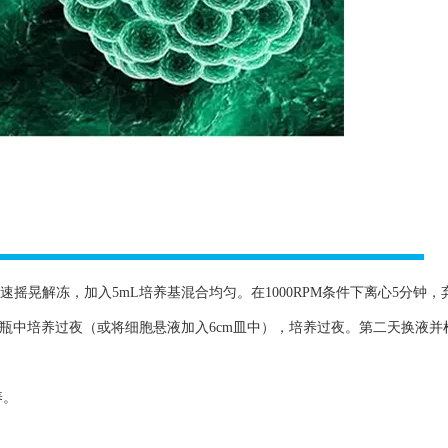
速摇晃解冻，加入5mL培养基混合均匀。在1000RPM条件下离心5分钟，
养瓶中培养过夜（或将细胞悬液加入6cm皿中），培养过夜。第二天换液并
养。