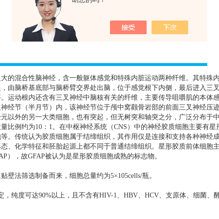
粗大的混合性脑神经，含一般躯体感觉和特殊内脏运动两种纤维。其特殊
根，由脑桥基底部与脑桥臂交界处出脑，位于感觉根下内侧，最后进入三
等。运动根内还含有三叉神经中脑核有关的纤维，主要传导咀嚼肌的本体
叉神经节（半月节）内，该神经节位于颅中窝颧骨岩部的前面三叉神经压
经元以外的另一大类细胞，也有突起，但无树突和轴突之分，广泛分布于
数量比例约为
10
：
1
。在中枢神经系统（
CNS
）中的神经胶质细胞主要有星
胞等。传统认为胶质细胞属于结缔组织，其作用仅是连接和支持各种神经
形态、化学特征和胚胎起源上都不同于普通结缔组织。星形胶质前体细胞
AP
），故
GFAP
被认为是星形胶质细胞成熟的标志物。
速贴壁法筛选制备而来，细胞总量约为
5
×
105cells/
瓶。
定，纯度可达
90%
以上，且不含有
HIV-1
、
HBV
、
HCV
、支原体、细菌、