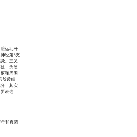
内脏运动纤
叉神经第
3
支
感觉。三叉
迹处，为硬
中枢和周围
形胶质细
成分，其实
主要表达
酵母和真菌