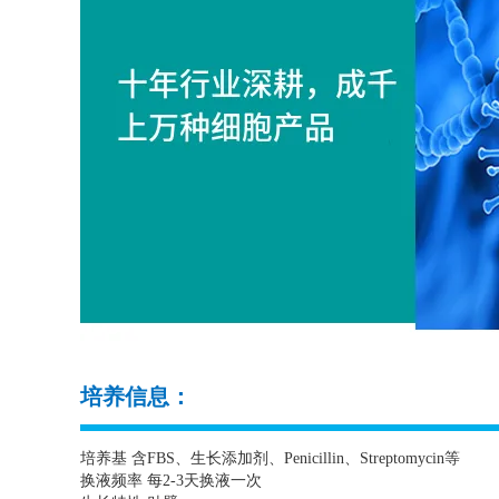
培养信息：
培养基 含
FBS
、生长添加剂、
Penicillin
、
Streptomycin
等
换液频率 每
2-3
天换液一次