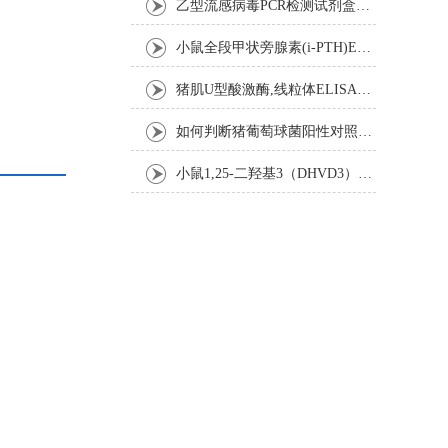
乙型流感病毒PCR检测试剂盒反应五要素
小鼠全段甲状旁腺素(i-PTH)ELISA试剂盒操作步骤
猪肌U型酸激酶,线粒体ELISA试剂盒注意事项
如何判断猪葡萄球菌阳性对照是否失效
小鼠1,25-二羟基3（DHVD3）elisa试剂盒操作步骤