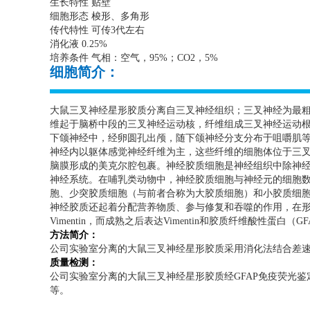
生长特性 贴壁
细胞形态 梭形、多角形
传代特性 可传
3
代左右
消化液
0.25%
培养条件 气相：空气，
95%
；
CO2
，
5%
细胞简介：
大鼠三叉神经星形胶质分离自三叉神经组织；三叉神经为最
维起于脑桥中段的三叉神经运动核，纤维组成三叉神经运动
下颌神经中，经卵圆孔出颅，随下颌神经分支分布于咀嚼肌
神经内以躯体感觉神经纤维为主，这些纤维的细胞体位于三
脑膜形成的美克尔腔包裹。神经胶质细胞是神经组织中除神
神经系统。在哺乳类动物中，神经胶质细胞与神经元的细胞
胞、少突胶质细胞（与前者合称为大胶质细胞）和小胶质细
神经胶质还起着分配营养物质、参与修复和吞噬的作用，在
Vimentin
，而成熟之后表达
Vimentin
和胶质纤维酸性蛋白（
GF
方法简介：
公司实验室分离的大鼠三叉神经星形胶质采用消化法结合差
质量检测：
公司实验室分离的大鼠三叉神经星形胶质经
GFAP
免疫荧光鉴
等。