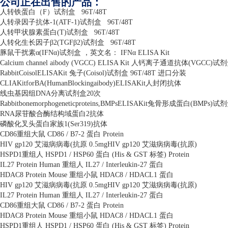
公司正在出售的产品：
人转铁蛋白（
F
）试剂盒
96T/48T
人转录因子抗体
-1(ATF-1)
试剂盒
96T/48T
人转甲状腺素蛋白
(T)
试剂盒
96T/48T
人转化生长因子β
2(TGF
β
2)
试剂盒
96T/48T
豚鼠干扰素α
(IFN
α
)
试剂盒 ，英文名：
IFN
α
ELISA Kit
Calcium channel aibody (VGCC) ELISA Kit
人钙离子通道抗体
(VGCC)
试剂
RabbitCoisolELISAKit
兔子
(Coisol)
试剂盒
96T/48T
进口分装
CLIAKitforBA(HumanBlockingaibody)ELISAKit
人封闭抗体
线虫基因组
DNA
分离试剂盒
20
次
Rabbitbonemorphogeneticproteins,BMPsELISAKit
兔骨形成蛋白
(BMPs)
试剂
RNA
尿苷酸合酶结构域蛋白
2
抗体
磷酸化叉头蛋白家族
1(Ser319)
抗体
CD86
重组大鼠
CD86 / B7-2
蛋白
Protein
HIV gp120
艾滋病病毒
(
抗原
0.5mgHIV gp120
艾滋病病毒
(
抗原
)
HSPD1
重组人
HSPD1 / HSP60
蛋白
(His & GST
标签
) Protein
IL27 Protein Human
重组人
IL27 / Interleukin-27
蛋白
HDAC8 Protein Mouse
重组小鼠
HDAC8 / HDACL1
蛋白
HIV gp120
艾滋病病毒
(
抗原
0.5mgHIV gp120
艾滋病病毒
(
抗原
)
IL27 Protein Human
重组人
IL27 / Interleukin-27
蛋白
CD86
重组大鼠
CD86 / B7-2
蛋白
Protein
HDAC8 Protein Mouse
重组小鼠
HDAC8 / HDACL1
蛋白
HSPD1
重组人
HSPD1 / HSP60
蛋白
(His & GST
标签
) Protein