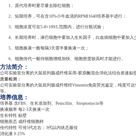
1、原代培养时要尽量去除红细胞；
2、短期培养，可在含10%小牛血清的RPMI1640培养基中进行；
3、细胞浓度可在5-8×109/L范围内，进行分瓶试验；
4、长期培养时，淋巴细胞中要加入生长因子，白血病细胞中要加入
5、细胞换液一般每隔3天需半量换液一次；
6、细胞传代一般待细胞增殖加快、细胞密度较高时才能进行。
方法简介：
公司实验室分离的大鼠前列腺成纤维采用
-
胶原酶混合消化法结合差速贴
质量检测：
公司实验室分离的大鼠前列腺成纤维经
Vimentin
免疫荧光鉴定，纯度可达
等。
培养信息：
培养基 含
FBS
、生长添加剂、
Penicillin
、
Streptomycin
等
换液频率 每
2-3
天换液一次
生长特性 贴壁
细胞形态 成纤维细胞样
传代特性 可传
5
代左右；
3
代以内状态最佳
消化液
0.25%