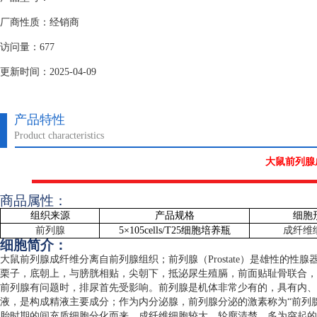
厂商性质：经销商
访问量：677
更新时间：2025-04-09
产品特性
Product characteristics
大鼠前列腺
商品属性：
组织来源
产品规格
细胞
前列腺
5
×
105cells/T25
细胞培养瓶
成纤维
细胞简介：
大鼠前列腺成纤维分离自前列腺组织；前列腺（
Prostate
）是雄性的性腺
栗子，底朝上，与膀胱相贴，尖朝下，抵泌尿生殖膈，前面贴耻骨联合，
前列腺有问题时，排尿首先受影响。前列腺是机体非常少有的，具有内、
液，是构成精液主要成分；作为内分泌腺，前列腺分泌的激素称为“前列
胎时期的间充质细胞分化而来。成纤维细胞较大，轮廓清楚，多为突起的