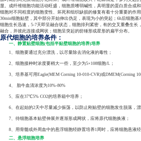
显。成纤维细胞功能活动旺盛，细胞质嗜弱碱性，具明显的蛋白质合成和
细胞对不同程度的细胞变性、坏死和组织缺损的修复有着十分重要的作用
30min
细胞贴壁，其中部分开始伸出伪足，表现为小的突起；
6h
后细胞基
细胞生长迅速，
5-7
天即呈融合状态，细胞排列紧密，有的交叉重叠生长
融合，并彼此连接成网状；细胞呈突起的纺锤形或星形的扁平分布。
原代细胞的培养条件：
一、静置贴壁细胞(包括半贴壁细胞的培养)培养
1、细胞要通过充分漂洗，以尽量除去消化液的毒性；
2、细胞接种时浓度要稍大一些，至少为5×108细胞/L；
3、培养基可用Eagle(MEM Corning 10-010-CVR)或DMEM(Corning 1
4、 胎牛血清浓度为10%-80%
5、应在37℃5% CO2的培养箱中培养；
6、在起始的2天中尽量减少振荡，以防止刚贴壁的细胞发生脱落，漂
7、待细胞基本贴壁伸展并逐渐形成网状，应将原代细胞换液；
8、用骨髓或外周血中的悬浮细胞经静置培养1周时，应将细胞悬液经
二、悬浮细胞培养