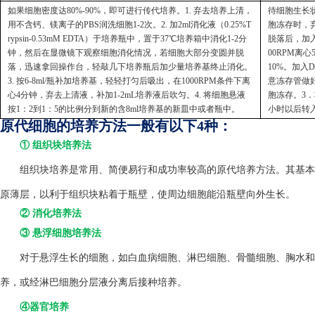
如果细胞密度达80%-90%，即可进行传代培养。1. 弃去培养上清，
待细胞生长状
用不含钙、镁离子的PBS润洗细胞1-2次。2. 加2ml消化液（0.25%T
胞冻存时，弃
rypsin-0.53mM EDTA）于培养瓶中，置于37℃培养箱中消化1-2分
脱落后，加入
钟，然后在显微镜下观察细胞消化情况，若细胞大部分变圆并脱
00RPM离
落，迅速拿回操作台，轻敲几下培养瓶后加少量培养基终止消化。
10%。加入
3. 按6-8ml/瓶补加培养基，轻轻打匀后吸出，在1000RPM条件下离
意冻存管做好
心4分钟，弃去上清液，补加1-2mL培养液后吹匀。4. 将细胞悬液
胞冻存。3．
按1：2到1：5的比例分到新的含8ml培养基的新皿中或者瓶中。
小时以后转
原代细胞的培养方法一般有以下4种：
① 组织块培养法
组织块培养是常用、简便易行和成功率较高的原代培养方法。其基本方
原薄层，以利于组织块粘着于瓶壁，使周边细胞能沿瓶壁向外生长。
② 消化培养法
③ 悬浮细胞培养法
对于悬浮生长的细胞，如白血病细胞、淋巴细胞、骨髓细胞、胸水和
养，或经淋巴细胞分层液分离后接种培养。
④器官培养