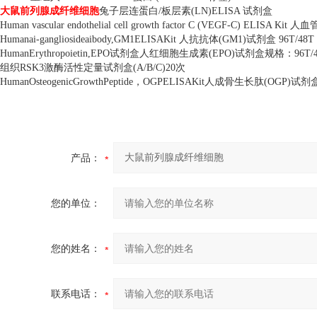
大鼠前列腺成纤维细胞
兔子层连蛋白
/
板层素
(LN)ELISA
试剂盒
Human vascular endothelial cell growth factor C (VEGF-C) ELISA Kit
人血
Humanai-gangliosideaibody,GM1ELISAKit
人抗抗体
(GM1)
试剂盒
96T/48T
HumanErythropoietin,EPO
试剂盒人红细胞生成素
(EPO)
试剂盒规格：
96T/
组织
RSK3
激酶活性定量试剂盒
(A/B/C)20
次
HumanOsteogenicGrowthPeptide
，
OGPELISAKit
人成骨生长肽
(OGP)
试剂
产品：
您的单位：
您的姓名：
联系电话：