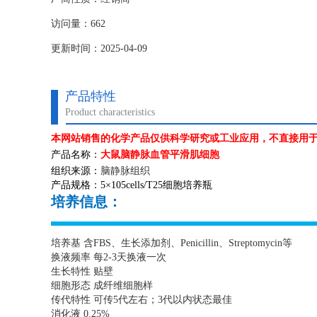
访问量：662
更新时间：2025-04-09
产品特性
Product characteristics
本网站销售的化学产品仅供科学研究或工业应用，不直接用
产品名称：
大鼠脑静脉血管平滑肌细胞
组织来源：
脑静脉组织
产品规格：
5
×
105cells/T25
细胞培养瓶
培养信息：
培养基 含
FBS
、生长添加剂、
Penicillin
、
Streptomycin
等
换液频率 每
2-3
天换液一次
生长特性 贴壁
细胞形态 成纤维细胞样
传代特性 可传
5
代左右；
3
代以内状态最佳
消化液
0.25%