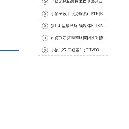
乙型流感病毒PCR检测试剂盒反应五要素
小鼠全段甲状旁腺素(i-PTH)ELISA试剂盒操作步骤
猪肌U型酸激酶,线粒体ELISA试剂盒注意事项
如何判断猪葡萄球菌阳性对照是否失效
小鼠1,25-二羟基3（DHVD3）elisa试剂盒操作步骤