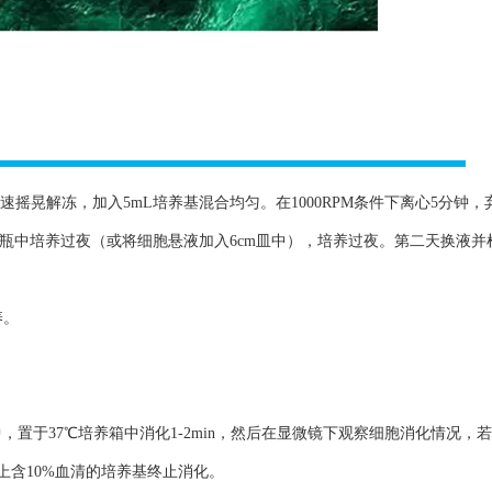
速摇晃解冻，加入5mL培养基混合均匀。在1000RPM条件下离心5分钟，
养瓶中培养过夜（或将细胞悬液加入6cm皿中），培养过夜。第二天换液并
养。
TA）于培养瓶中，置于37℃培养箱中消化1-2min，然后在显微镜下观察细胞消化情况
上含10%血清的培养基终止消化。