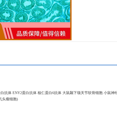
白抗体 ENY2蛋白抗体 核仁蛋白6抗体 大鼠颞下颌关节软骨细胞 小鼠神
胞乳头瘤细胞)