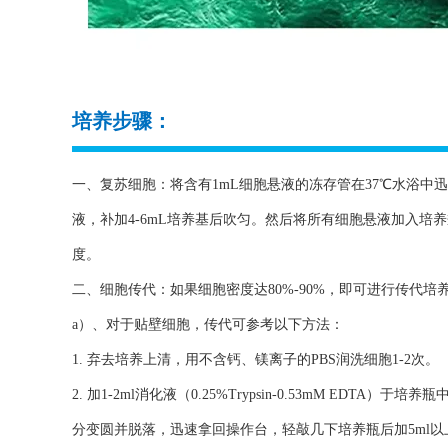
培养步骤：
一、复苏细胞：将含有1mL细胞悬液的冻存管在37℃水浴中迅
液，补加4-6mL培养基后吹匀。然后将所有细胞悬液加入培
度。
二、细胞传代：如果细胞密度达80%-90%，即可进行传代培
a）、对于贴壁细胞，传代可参考以下方法：
1. 弃去培养上清，用不含钙、镁离子的PBS润洗细胞1-2次。
2. 加1-2ml消化液（0.25%Trypsin-0.53mM ED
分变圆并脱落，迅速拿回操作台，轻敲几下培养瓶后加5ml以