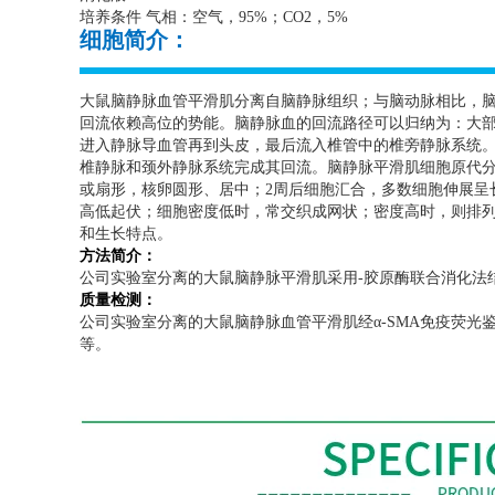
培养条件 气相：空气，
95%
；
CO2
，
5%
细胞简介：
大鼠脑静脉血管平滑肌分离自脑静脉组织；与脑动脉相比，
回流依赖高位的势能。脑静脉血的回流路径可以归纳为：大
进入静脉导血管再到头皮，最后流入椎管中的椎旁静脉系统
椎静脉和颈外静脉系统完成其回流。脑静脉平滑肌细胞原代
或扇形，核卵圆形、居中；
2
周后细胞汇合，多数细胞伸展呈
高低起伏；细胞密度低时，常交织成网状；密度高时，则排
和生长特点。
方法简介：
公司实验室分离的大鼠脑静脉平滑肌采用
-
胶原酶联合消化法
质量检测：
公司实验室分离的大鼠脑静脉血管平滑肌经α
-SMA
免疫荧光
等。