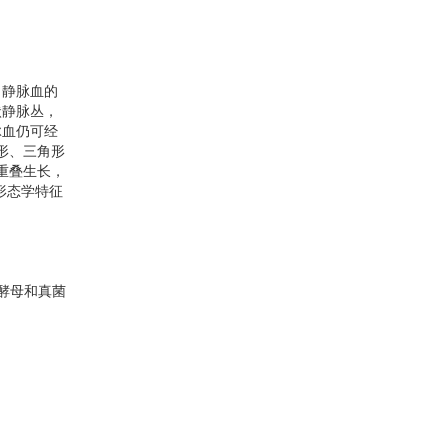
，静脉血的
状静脉丛，
脉血仍可经
形、三角形
重叠生长，
形态学特征
酵母和真菌