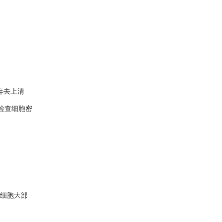
弃去上清
检查细胞密
，若细胞大部