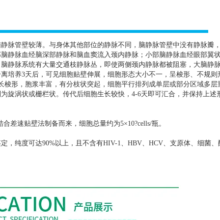
脑静脉管壁较薄。与身体其他部位的静脉不同，脑静脉管壁中没有静脉瓣
部脑静脉血经脑深部静脉和脑血窦流入颈内静脉；小部脑静脉血经眼部翼
。脑静脉系统有大量交通枝静脉丛，即使两侧颈内静脉都被阻塞，大脑静
分离培养
3
天后，可见细胞贴壁伸展，细胞形态大小不一，呈梭形、不规则
长梭形，胞浆丰富，有分枝状突起，细胞平行排列成单层或部分区域多层
列为旋涡状或栅栏状。传代后细胞生长较快，
4-6
天即可汇合，并保持上述
结合差速贴壁法制备而来，细胞总量约为
5
×
10?cells/
瓶。
鉴定，纯度可达
90%
以上，且不含有
HIV-1
、
HBV
、
HCV
、支原体、细菌、