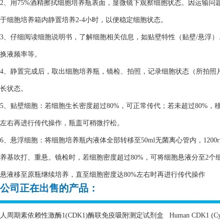
2、用75%酒精擦拭细胞培养瓶表面，显微镜下观察细胞状态。因运输
于细胞培养箱内静置培养2-4小时，以便稳定细胞状态。
3、仔细阅读细胞说明书，了解细胞相关信息，如贴壁特性（贴壁/悬浮
换液频率等。
4、静置完成后，取出细胞培养瓶，镜检、拍照，记录细胞状态（所拍照
长状态。
5、贴壁细胞：若细胞生长密度超过80%，可正常传代；若未超过80%，
左右再进行传代操作，瓶盖可稍微拧松。
6、悬浮细胞：将细胞培养瓶内液体全部转移至50ml无菌离心管内，1200
养基吹打、重悬。镜检时，若细胞密度超过80%，可将细胞悬液分至2个细
悬液移至原瓶继续培养，直至细胞密度达80%左右时再进行传代操作
公司正在出售的产品：
人周期素依赖性激酶
1(CDK1)
酶联免疫吸附测定试剂盒
Human CDK1 (Cyc