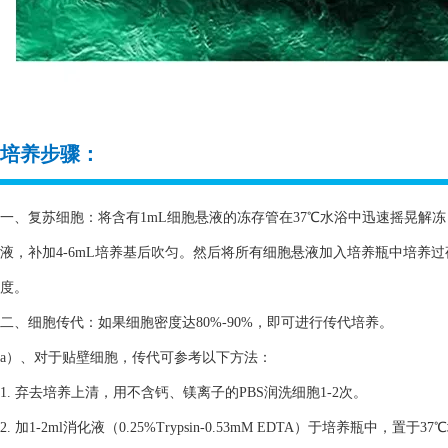
培养步骤：
一、复苏细胞：将含有1mL细胞悬液的冻存管在37℃水浴中迅速摇晃解冻，
液，补加4-6mL培养基后吹匀。然后将所有细胞悬液加入培养瓶中培养
度。
二、细胞传代：如果细胞密度达80%-90%，即可进行传代培养。
a）、对于贴壁细胞，传代可参考以下方法：
1. 弃去培养上清，用不含钙、镁离子的PBS润洗细胞1-2次。
2. 加1-2ml消化液（0.25%Trypsin-0.53mM EDTA）于培养瓶