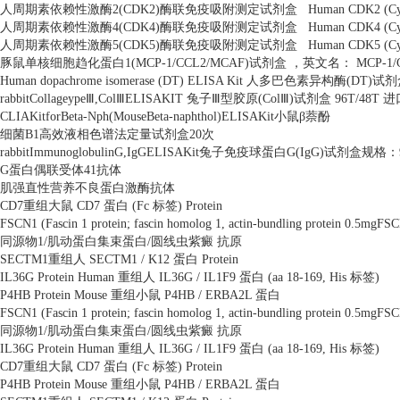
人周期素依赖性激酶
2(CDK2)
酶联免疫吸附测定试剂盒
Human CDK2 (Cyc
人周期素依赖性激酶
4(CDK4)
酶联免疫吸附测定试剂盒
Human CDK4 (Cyc
人周期素依赖性激酶
5(CDK5)
酶联免疫吸附测定试剂盒
Human CDK5 (Cyc
豚鼠单核细胞趋化蛋白
1(MCP-1/CCL2/MCAF)
试剂盒 ，英文名：
MCP-1/
Human dopachrome isomerase (DT) ELISA Kit
人多巴色素异构酶
(DT)
试剂
rabbitCollageype
Ⅲ
,Col
Ⅲ
ELISAKIT
兔子Ⅲ型胶原
(Col
Ⅲ
)
试剂盒
96T/48T
进
CLIAKitforBeta-Nph(MouseBeta-naphthol)ELISAKit
小鼠β萘酚
细菌
B1
高效液相色谱法定量试剂盒
20
次
rabbitImmunoglobulinG,IgGELISAKit
兔子免疫球蛋白
G(IgG)
试剂盒规格：
G
蛋白偶联受体
41
抗体
肌强直性营养不良蛋白激酶抗体
CD7
重组大鼠
CD7
蛋白
(Fc
标签
) Protein
FSCN1 (Fascin 1 protein; fascin homolog 1, actin-bundling protein 0.5mgFSCN
同源物
1/
肌动蛋白集束蛋白
/
圆线虫紫癜 抗原
SECTM1
重组人
SECTM1 / K12
蛋白
Protein
IL36G Protein Human
重组人
IL36G / IL1F9
蛋白
(aa 18-169, His
标签
)
P4HB Protein Mouse
重组小鼠
P4HB / ERBA2L
蛋白
FSCN1 (Fascin 1 protein; fascin homolog 1, actin-bundling protein 0.5mgFSCN
同源物
1/
肌动蛋白集束蛋白
/
圆线虫紫癜 抗原
IL36G Protein Human
重组人
IL36G / IL1F9
蛋白
(aa 18-169, His
标签
)
CD7
重组大鼠
CD7
蛋白
(Fc
标签
) Protein
P4HB Protein Mouse
重组小鼠
P4HB / ERBA2L
蛋白