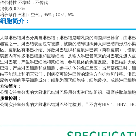
传代特性 不增殖；不传代
消化液
0.25%
培养条件 气相：空气，
95%
；
CO2
，
5%
细胞简介：
大鼠淋巴结淋巴分离自淋巴结；淋巴结是哺乳类的周围淋巴器官，由淋巴
器官之一。淋巴结表面包有被膜，被膜的结缔组织伸入淋巴结内形成小梁
区。皮质区有淋巴小结、弥散淋巴组织和皮质淋巴窦（简称皮窦），髓质
窦腔内有许多淋巴细胞和巨噬细胞，从输入淋巴管流来的淋巴液先进入皮
过淋巴液，产生淋巴细胞和浆细胞，参与机体的免疫反应。淋巴结肿大或
巴液，产生淋巴细胞和浆细胞，参与机体的免疫反应；当局部感染时，细
结不能阻止和消灭它们，则病变可沿淋巴管的流注方向扩散和转移。淋巴
应答功能的重要细胞成分；细胞为圆形细胞核，细胞质少。成熟淋巴细胞
方法简介：
公司实验室分离的大鼠淋巴结淋巴采用分离淋巴结组织、研磨获取单细胞
质量检测：
公司实验室分离的大鼠淋巴结淋巴经过检测，且不含有
HIV-1
、
HBV
、
H