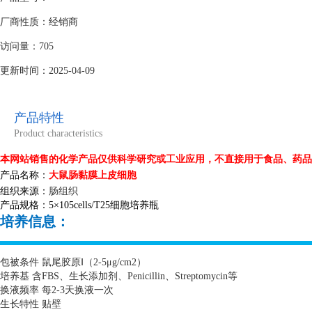
厂商性质：经销商
访问量：705
更新时间：2025-04-09
产品特性
Product characteristics
本网站销售的化学产品仅供科学研究或工业应用，不直接用于食品、药品
产品名称：
大鼠肠黏膜上皮细胞
组织来源：
肠组织
产品规格：
5
×
105cells/T25
细胞培养瓶
培养信息：
包被条件 鼠尾胶原Ⅰ（
2-5
μ
g/cm2
）
培养基 含
FBS
、生长添加剂、
Penicillin
、
Streptomycin
等
换液频率 每
2-3
天换液一次
生长特性 贴壁