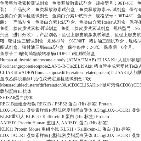
鱼类释放激素检测试剂盒
鱼类释放激素试剂盒
规格型号：
96T/48T
装），产品别名：鱼类释放激素试剂盒、鱼类释放激素
eisa
试剂盒
保存
鱼类白介素
1
α检测试剂盒
鱼类白介素
1
α试剂盒
规格型号：
96T/48T
装），产品别名：鱼类白介素
1
α试剂盒、鱼类白介素
1
α
eisa
试剂盒
保存
鱼促上腺皮质激素检测试剂盒
鱼促上腺皮质激素试剂盒
规格型号：
96
剂盒（进口分装），产品别名：鱼促上腺皮质激素试剂盒、鱼促上腺皮质
猪
猪甘油三酯试剂盒
规格型号：
96T/48T
猪甘油三酯试剂盒，规格
酯试剂盒、猪甘油三酯
eisa
试剂盒
保存条件：
2-8
℃
保质期：
6
个月。
鱼尿苷二
0
酸葡萄糖酸转移酶
(UDPGT)
检测试剂盒
Human ai thyroid microsome aibody (ATMA/TMAB) ELISA Kit
人抗甲状腺
Porcineangiopoietieceptoie2,ANG-R-Tie2ELISAkit
猪血管生成素受体
Tie2(
CLIAKitforADRP(Humanadiposediffereiation-relatedprotein)ELISAKit
人脂
血液乙醇脱氢酶
II
活性荧光定量检测试剂盒
20
次
Mousesolubleclusterofdiffereiation30,sCD30ELISAKit
小鼠可溶性
CD30(sCD3
载脂蛋白
E3
抗体
SHISA6
蛋白抗体
REG1B
重组食蟹猴
REG1B / PSPS2
蛋白
(His
标签
) Protein
LOX-1/OLR1
凝集素样氧化型低密度脂蛋白受体
0.5mgLOX-1/OLR1
凝集
KLK8
重组人
KLK-8 / Kallikrein-8
蛋白
(His
标签
) Protein
AARSD1 Protein Human
重组人
AARSD1
蛋白
(His
标签
)
KLK11 Protein Mouse
重组小鼠
KLK11 / Kallikrein-11
蛋白
(His
标签
)
LOX-1/OLR1
凝集素样氧化型低密度脂蛋白受体
0.5mgLOX-1/OLR1
凝集