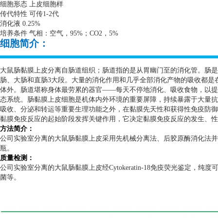
细胞形态 上皮细胞样
传代特性 可传
1-2
代
消化液
0.25%
培养条件 气相：空气，
95%
；
CO2
，
5%
细胞简介：
大鼠肠黏膜上皮分离自肠道组织；肠道指的是从胃幽门至的消化管。肠是
肠、大肠和直肠
3
大段。大量的消化作用和几乎全部消化产物的吸收都是
体外。肠道堪称身体最劳累的器官——每天不停地消化、吸收食物，以提
态系统。肠黏膜上皮细胞是机体内外环境的重要屏障，持续暴露于大量抗
吸收、分泌和转运等重要生理功能之外，在黏膜先天性和获得性免疫防御
黏膜免疫反应的起始阶段发挥关键作用，它决定黏膜免疫反应的发生、性
方法简介：
公司实验室分离的大鼠肠黏膜上皮采用先机械分离法、后胶原酶消化法并
瓶。
质量检测：
公司实验室分离的大鼠肠黏膜上皮经
Cytokeratin-18
免疫荧光鉴定，纯度
菌等。