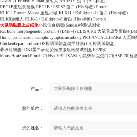
AARSD1 Protein Human
重组人
AARSD1
蛋白
(His
标签
)
REG1B
重组食蟹猴
REG1B / PSPS2
蛋白
(His
标签
) Protein
KLK11 Protein Mouse
重组小鼠
KLK11 / Kallikrein-11
蛋白
(His
标签
)
KLK8
重组人
KLK-8 / Kallikrein-8
蛋白
(His
标签
) Protein
大鼠肠黏膜上皮细胞
小鼠仙台病毒
(Sendai)
检测试剂盒
Rat bone morphogenetic protein 4 (BMP-4) ELISA Kit
大鼠骨成型蛋白
4(BM
Humanproteinase-aineuophilcytoplasmicaibody,PR3-ANCAELISAKit
人蛋白
Chickenheparansulfate,HS
检测试剂盒鸡类肝素
(HS)
检测试剂盒
载玻片细胞
CDK4
蛋白表达荧光显微镜检测试剂盒
10/20
次
MouseHeatShockProtein70,Hsp-70ELISAKit
小鼠热休克蛋白
70(HSP-70)
检
产品：
您的单位：
您的姓名：