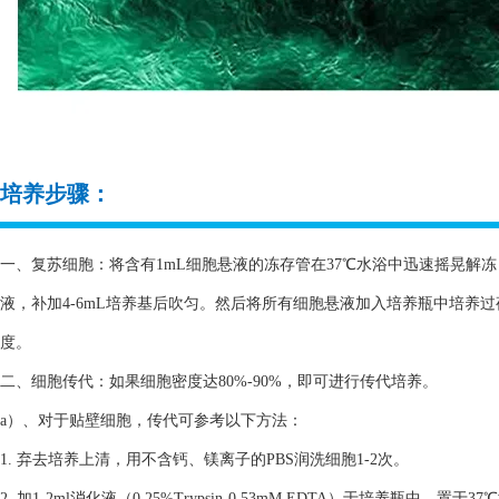
培养步骤：
一、复苏细胞：将含有1mL细胞悬液的冻存管在37℃水浴中迅速摇晃解冻，
液，补加4-6mL培养基后吹匀。然后将所有细胞悬液加入培养瓶中培养
度。
二、细胞传代：如果细胞密度达80%-90%，即可进行传代培养。
a）、对于贴壁细胞，传代可参考以下方法：
1. 弃去培养上清，用不含钙、镁离子的PBS润洗细胞1-2次。
2. 加1-2ml消化液（0.25%Trypsin-0.53mM EDTA）于培养瓶