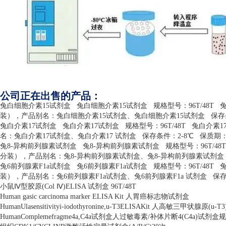
公司正在出售的产品：
兔白细胞介素
15
试剂盒
兔白细胞介素
15
试剂盒
规格型号：
96T/48T
装），产品别名：兔白细胞介素
15
试剂盒、兔白细胞介素
15
试剂盒
保存
兔白介素
17
试剂盒
兔白介素
17
试剂盒
规格型号：
96T/48T
兔白介素
1
名：兔白介素
17
试剂盒、兔白介素
17
试剂盒
保存条件：
2-8
℃
保质期
兔
8-
异构前列腺素试剂盒
兔
8-
异构前列腺素试剂盒
规格型号：
96T/48T
分装），产品别名：兔
8-
异构前列腺素试剂盒、兔
8-
异构前列腺素试剂盒
兔
6
前列腺素
F1a
试剂盒
兔
6
前列腺素
F1a
试剂盒
规格型号：
96T/48T
装），产品别名：兔
6
前列腺素
F1a
试剂盒、兔
6
前列腺素
F1a
试剂盒
保
小鼠Ⅳ型胶原
(Col
Ⅳ
)ELISA
试剂盒
96T/48T
Human gasic carcinoma marker ELISA Kit
人胃癌标志物试剂盒
HumanUlasensitivityi-iodothyronine,u-T3ELISAKit
人高敏三甲状腺原
(u-T3
HumanComplemefragme4a,C4a
试剂盒人过敏毒素
/
补体片断
4(C4a)
试剂盒规