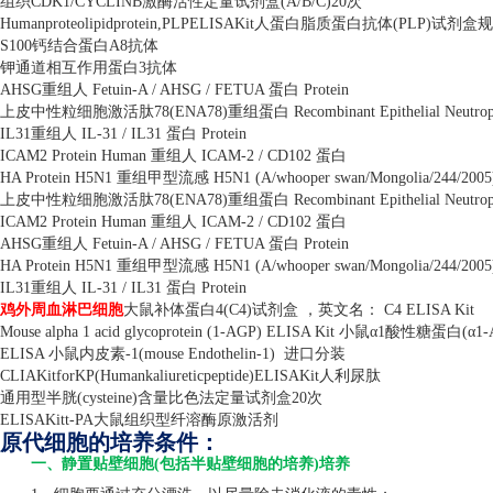
组织
CDK1/CYCLINB
激酶活性定量试剂盒
(A/B/C)20
次
Humanproteolipidprotein,PLPELISAKit
人蛋白脂质蛋白抗体
(PLP)
试剂盒规
S100
钙结合蛋白
A8
抗体
钾通道相互作用蛋白
3
抗体
AHSG
重组人
Fetuin-A / AHSG / FETUA
蛋白
Protein
上皮中性粒细胞激活肽
78(ENA78)
重组蛋白
Recombinant Epithelial Neutrop
IL31
重组人
IL-31 / IL31
蛋白
Protein
ICAM2 Protein Human
重组人
ICAM-2 / CD102
蛋白
HA Protein H5N1
重组甲型流感
H5N1 (A/whooper swan/Mongolia/244/200
上皮中性粒细胞激活肽
78(ENA78)
重组蛋白
Recombinant Epithelial Neutrop
ICAM2 Protein Human
重组人
ICAM-2 / CD102
蛋白
AHSG
重组人
Fetuin-A / AHSG / FETUA
蛋白
Protein
HA Protein H5N1
重组甲型流感
H5N1 (A/whooper swan/Mongolia/244/200
IL31
重组人
IL-31 / IL31
蛋白
Protein
鸡外周血淋巴细胞
大鼠补体蛋白
4(C4)
试剂盒 ，英文名：
C4 ELISA Kit
Mouse alpha 1 acid glycoprotein (1-AGP) ELISA Kit
小鼠α
1
酸性糖蛋白
(
α
1-
ELISA
小鼠内皮素
-1(mouse Endothelin-1)
进口分装
CLIAKitforKP(Humankaliureticpeptide)ELISAKit
人利尿肽
通用型半胱
(cysteine)
含量比色法定量试剂盒
20
次
ELISAKitt-PA
大鼠组织型纤溶酶原激活剂
原代细胞的培养条件：
一、静置贴壁细胞(包括半贴壁细胞的培养)培养