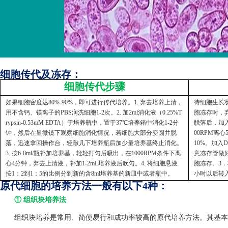
细胞传代及冻存：
细胞传代步骤
如果细胞密度达80%-90%，即可进行传代培养。1. 弃去培养上清，
待细胞生长状
用不含钙、镁离子的PBS润洗细胞1-2次。2. 加2ml消化液（0.25%T
胞冻存时，弃
rypsin-0.53mM EDTA）于培养瓶中，置于37℃培养箱中消化1-2分
脱落后，加入
钟，然后在显微镜下观察细胞消化情况，若细胞大部分变圆并脱
00RPM离
落，迅速拿回操作台，轻敲几下培养瓶后加少量培养基终止消化。
10%。加入
3. 按6-8ml/瓶补加培养基，轻轻打匀后吸出，在1000RPM条件下离
意冻存管做好
心4分钟，弃去上清液，补加1-2mL培养液后吹匀。4. 将细胞悬液
胞冻存。3．
按1：2到1：5的比例分到新的含8ml培养基的新皿中或者瓶中。
小时以后转
原代细胞的培养方法一般有以下4种：
① 组织块培养法
组织块培养是常用、简便易行和成功率较高的原代培养方法。其基本方