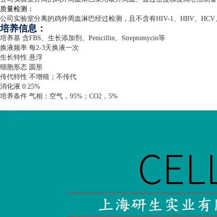
质量检测：
公司实验室分离的鸡外周血淋巴经过检测，且不含有
HIV-1
、
HBV
、
HCV
培养信息：
培养基 含
FBS
、生长添加剂、
Penicillin
、
Streptomycin
等
换液频率 每
2-3
天换液一次
生长特性 悬浮
细胞形态 圆形
传代特性 不增殖；不传代
消化液
0.25%
培养条件 气相：空气，
95%
；
CO2
，
5%