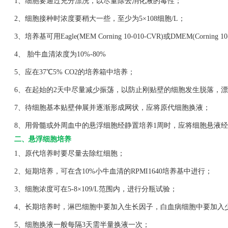
1、细胞要通过充分漂洗，以尽量除去消化液的毒性；
2、细胞接种时浓度要稍大一些，至少为5×108细胞/L；
3、培养基可用Eagle(MEM Corning 10-010-CVR)或DMEM(Corning 1
4、 胎牛血清浓度为10%-80%
5、应在37℃5% CO2的培养箱中培养；
6、在起始的2天中尽量减少振荡，以防止刚贴壁的细胞发生脱落，漂
7、待细胞基本贴壁伸展并逐渐形成网状，应将原代细胞换液；
8、用骨髓或外周血中的悬浮细胞经静置培养1周时，应将细胞悬液经
二、悬浮细胞培养
1、原代培养时要尽量去除红细胞；
2、短期培养，可在含10%小牛血清的RPMI1640培养基中进行；
3、细胞浓度可在5-8×109/L范围内，进行分瓶试验；
4、长期培养时，淋巴细胞中要加入生长因子，白血病细胞中要加入
5、细胞换液一般每隔3天需半量换液一次；