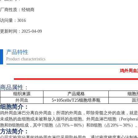
厂商性质：经销商
访问量：3016
更新时间：2025-04-09
产品特性
Product characteristics
鸡外周血
商品属性：
组织来源
产品规格
细胞
外周血
5
×
105cells/T25
细胞培养瓶
圆
细胞简介：
鸡外周血淋巴分离自外周血；所谓的外周血，即除骨髓之外的血液，就是
未成熟的血细胞或未被释放入循环的血细胞。外周血淋巴细胞（
Peripher
胞和
B
细胞组成，其中
T
细胞（占
70%
～
80%
）和
B
细胞（占
20%
～
30%
）
方法简介：
公司实验室分离的鸡外周血淋巴采用取外周血、通过密度梯度离心法制备