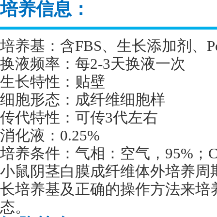
培养信息：
培养基：含
FBS
、生长添加剂、
P
换液频率：每
2-3
天换液一次
生长特性：贴壁
细胞形态：成纤维细胞样
传代特性：可传
3
代左右
消化液：
0.25%
培养条件：气相：空气，
95%
；
小鼠阴茎白膜成纤维体外培养周
长培养基及正确的操作方法来培
态。