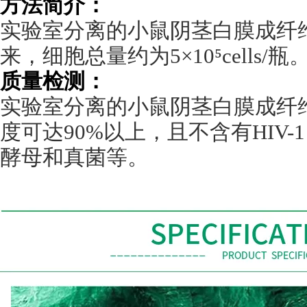
方法简介：
实验室分离的小鼠阴茎白膜成纤
来，细胞总量约为
5
×
10
⁵
cells/
瓶
质量检测：
实验室分离的小鼠阴茎白膜成纤
度可达
90%
以上，且不含有
HIV-1
酵母和真菌等。