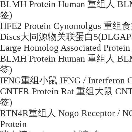
BLMH Protein Human
重组人
BLM
签
)
HFE2 Protein Cynomolgus
重组食
Discs
大同源物关联蛋白
5(DLGAP
Large Homolog Associated Protei
BLMH Protein Human
重组人
BLM
签
)
IFNG
重组小鼠
IFNG / Interfero
CNTFR Protein Rat
重组大鼠
CNT
签
)
RTN4R
重组人
Nogo Receptor / 
Protein