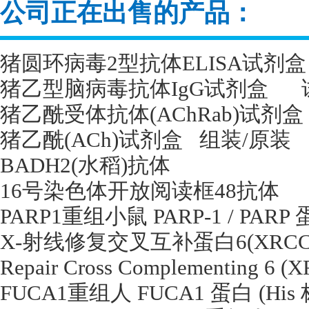
公司正在出售的产品：
猪圆环病毒
2
型抗体
ELISA
试剂盒
猪乙型脑病毒抗体
IgG
试剂盒
猪乙酰受体抗体
(AChRab)
试剂盒
猪乙酰
(ACh)
试剂盒
组装
/
原装
BADH2(
水稻
)
抗体
16
号染色体开放阅读框
48
抗体
PARP1
重组小鼠
PARP-1 / PARP
X-
射线修复交叉互补蛋白
6(XRCC
Repair Cross Complementing 6 (
FUCA1
重组人
FUCA1
蛋白
(His