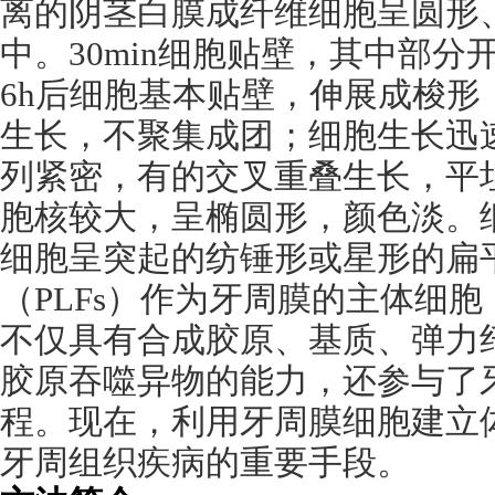
离的阴茎白膜成纤维细胞呈圆形
中。
30min
细胞贴壁，其中部分
6h
后细胞基本贴壁，伸展成梭形
生长，不聚集成团；细胞生长迅
列紧密，有的交叉重叠生长，平
胞核较大，呈椭圆形，颜色淡。
细胞呈突起的纺锤形或星形的扁
（
PLFs
）作为牙周膜的主体细胞
不仅具有合成胶原、基质、弹力
胶原吞噬异物的能力，还参与了
程。现在，利用牙周膜细胞建立
牙周组织疾病的重要手段。