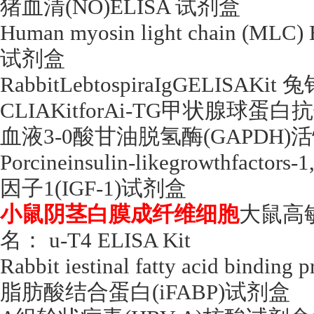
猪血清
(NO)ELISA
试剂盒
Human myosin light chain (MLC)
试剂盒
RabbitLebtospiraIgGELISAKit
兔
CLIAKitforAi-TG
甲状腺球蛋白抗
血液
3-0
酸甘油脱氢酶
(GAPDH)
活
Porcineinsulin-likegrowthfactors-
因子
1(IGF-1)
试剂盒
小鼠阴茎白膜成纤维细胞
大鼠高
名：
u-T4 ELISA Kit
Rabbit iestinal fatty acid binding
脂肪酸结合蛋白
(iFABP)
试剂盒