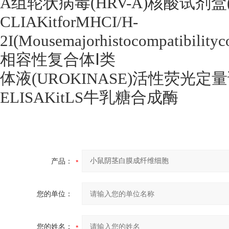
A
组轮状病毒
(HRV-A)
核酸试剂盒
CLIAKitforMHCI/H-
2I(Mousemajorhistocompatibility
相容性复合体Ⅰ类
体液
(UROKINASE)
活性荧光定量
ELISAKitLS
牛乳糖合成酶
产品：
您的单位：
您的姓名：