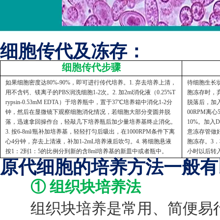
细胞传代及冻存：
细胞传代步骤
如果细胞密度达80%-90%，即可进行传代培养。1. 弃去培养上清，
待细胞生长状
用不含钙、镁离子的PBS润洗细胞1-2次。2. 加2ml消化液（0.25%T
胞冻存时，弃
rypsin-0.53mM EDTA）于培养瓶中，置于37℃培养箱中消化1-2分
脱落后，加入
钟，然后在显微镜下观察细胞消化情况，若细胞大部分变圆并脱
00RPM离
落，迅速拿回操作台，轻敲几下培养瓶后加少量培养基终止消化。
10%。加入
3. 按6-8ml/瓶补加培养基，轻轻打匀后吸出，在1000RPM条件下离
意冻存管做好
心4分钟，弃去上清液，补加1-2mL培养液后吹匀。4. 将细胞悬液
胞冻存。3．
按1：2到1：5的比例分到新的含8ml培养基的新皿中或者瓶中。
小时以后转
原代细胞的培养方法一般有
① 组织块培养法
组织块培养是常用、简便易行