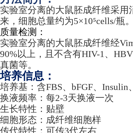
实验室分离的大鼠胚成纤维采用
来，细胞总量约为
5
×
10
⁵
cells/
瓶
质量检测：
实验室分离的大鼠胚成纤维经
Vim
90%
以上，且不含有
HIV-1
、
HBV
真菌等。
培养信息：
培养基：含
FBS
、
bFGF
、
Insulin
换液频率：每
2-3
天换液一次
生长特性：贴壁
细胞形态：成纤维细胞样
传代特性：可传
3
代左右