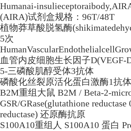
Humanai-insulieceptoraibody,AIR
(AIRA)
试剂盒规格：
96T/48T
植物莽草酸脱氢酶
(shikimatedeh
5
次
HumanVascularEndothelialcellG
血管内皮细胞生长因子
D(VEGF-D
5-
三磷酸肌醇受体
3
抗体
磷酸化丝裂原活化蛋白激酶
1
抗
B2M
重组大鼠
B2M / Beta-2-micr
GSR/GRase(glutathione reductase
reductase)
还原酶抗原
S100A10
重组人
S100A10
蛋白
Pr