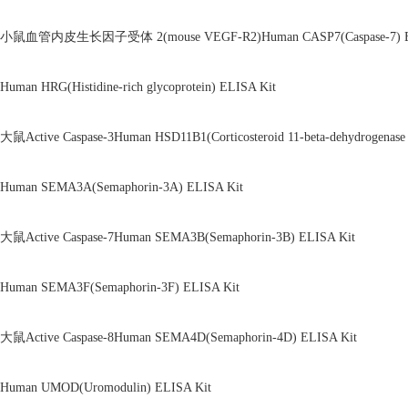
小鼠血管内皮生长因子受体 2(mouse VEGF-R2)Human CASP7(Caspase-7) EL
Human HRG(Histidine-rich glycoprotein) ELISA Kit
大鼠Active Caspase-3Human HSD11B1(Corticosteroid 11-beta-dehydrogenase 
Human SEMA3A(Semaphorin-3A) ELISA Kit
大鼠Active Caspase-7Human SEMA3B(Semaphorin-3B) ELISA Kit
Human SEMA3F(Semaphorin-3F) ELISA Kit
大鼠Active Caspase-8Human SEMA4D(Semaphorin-4D) ELISA Kit
Human UMOD(Uromodulin) ELISA Kit