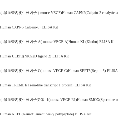
小鼠血管内皮生长因子 ( mouse VEGF)Human CAPN2(Calpain-2 catalytic subu
Human CAPN6(Calpain-6) ELISA Kit
小鼠血管内皮生长因子 A( mouse VEGF-A)Human KL(Klotho) ELISA Kit
Human ULBP2(NKG2D ligand 2) ELISA Kit
小鼠血管内皮生长因子 C( mouse VEGF-C)Human SEPT5(Septin-5) ELISA 
Human TREML1(Trem-like transcript 1 protein) ELISA Kit
小鼠血管内皮生长因子受体 -1(mouse VEGF-R1)Human SMOX(Spermine oxida
Human NEFH(Neurofilament heavy polypeptide) ELISA Kit