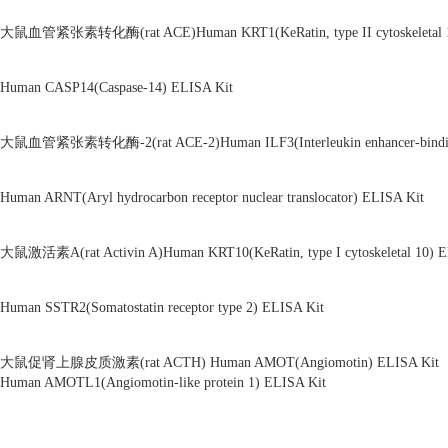
大鼠血管紧张素转化酶(rat ACE)Human KRT1(KeRatin, type II cytoskeletal 1
Human CASP14(Caspase-14) ELISA Kit
大鼠血管紧张素转化酶-2(rat ACE-2)Human ILF3(Interleukin enhancer-binding 
Human ARNT(Aryl hydrocarbon receptor nuclear translocator) ELISA Kit
大鼠激活素A(rat Activin A)Human KRT10(KeRatin, type I cytoskeletal 10) E
Human SSTR2(Somatostatin receptor type 2) ELISA Kit
大鼠促肾上腺皮质激素(rat ACTH) Human AMOT(Angiomotin) ELISA Kit
Human AMOTL1(Angiomotin-like protein 1) ELISA Kit