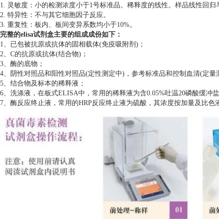
1. 灵敏度：小的检测浓度小于1号标准品。稀释度的线性。样品线性回归与
2. 特异性：不与其它细胞因子反应。
3. 重复性：板内、板间变异系数均小于10%。
完整的elisa试剂盒主要的组成成份如下：
1、已包被抗原或抗体的固相载体(免疫吸附剂)；
2、C的抗原或抗体(结合物)；
3、酶的底物；
4、阴性对照品和阳性对照品(定性测定中)，参考标准品和控制血清(定量
5、结合物及标本的稀释液；
6、洗涤液，在板式ELISA中，常用的稀释液为含0.05%吐温20磷酸缓冲
7、酶反应终止液，常用的HRP反应终止液为硫酸，其浓度按加量及比色液的