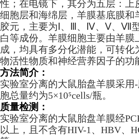
性；在电镜下，其分为五层：上
细胞层和海绵层，羊膜基底膜和
胶元，主要为Ⅰ、Ⅲ、Ⅳ、Ⅴ、Ⅶ
白等成份。羊膜细胞主要由羊膜
成，均具有多分化潜能，可转化
物活性物质和神经营养因子的功
方法简介：
实验室分离的大鼠胎盘羊膜采用
-
胞总量约为
5
×
10
⁵
cells/
瓶。
质量检测：
实验室分离的大鼠胎盘羊膜经
PC
以上，且不含有
HIV-1
、
HBV
、
H