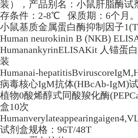
装），产品别名：小鼠肝脂酶试
存条件：
2-8
℃
保质期：
6
个月
小鼠基质金属蛋白酶抑制因子
1(
Human neurokinin B (NKB) ELIS
HumanankyrinELISAKit
人锚蛋白
装
Humanai-hepatitisBviruscoreIgM
病毒核心
IgM
抗体
(HBcAb-IgM)
植物
0
酸烯醇式同酸羧化酶
(PEPCa
盒
10
次
Humanverylateappearingaigen4,
试剂盒规格：
96T/48T