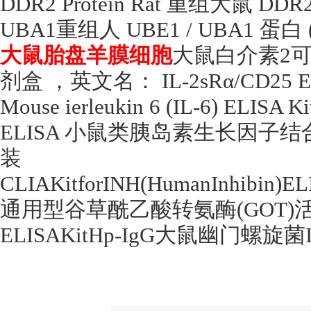
DDR2 Protein Rat
重组大鼠
DDR2 
UBA1
重组人
UBE1 / UBA1
蛋白
大鼠胎盘羊膜细胞
大鼠白介素
2
可
剂盒 ，英文名：
IL-2sR
α
/CD25 E
Mouse ierleukin 6 (IL-6) ELISA K
ELISA
小鼠类胰岛素生长因子结
装
CLIAKitforINH(HumanInhibin)EL
通用型谷草酰乙酸转氨酶
(GOT)
ELISAKitHp-IgG
大鼠幽门螺旋菌