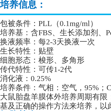
培养信息：
包被条件：
PLL
（
0.1mg/ml
）
培养基：含
FBS
、生长添加剂、
P
换液频率：每
2-3
天换液一次
生长特性：贴壁
细胞形态：梭形、多角形
传代特性：可传
1-2
代
消化液：
0.25%
培养条件：气相：空气，
95%
；
大鼠胎盘羊膜体外培养周期有限
基及正确的操作方法来培养，以