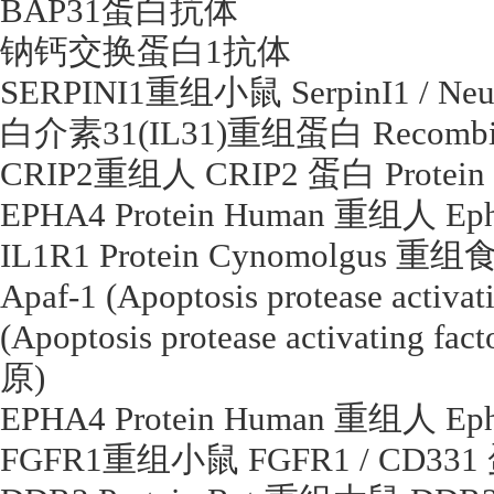
BAP31
蛋白抗体
钠钙交换蛋白
1
抗体
SERPINI1
重组小鼠
SerpinI1 / Ne
白介素
31(IL31)
重组蛋白
Recombin
CRIP2
重组人
CRIP2
蛋白
Protein
EPHA4 Protein Human
重组人
Ep
IL1R1 Protein Cynomolgus
重组
Apaf-1 (Apoptosis protease activat
(Apoptosis protease activating fac
原
)
EPHA4 Protein Human
重组人
Ep
FGFR1
重组小鼠
FGFR1 / CD331