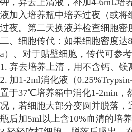
钟，弃去上清液，补加4-6mL
液加入培养瓶中培养过夜（或将细
过夜。第二天换液并检查细胞密
二、细胞传代：如果细胞密度达8
a）、对于贴壁细胞，传代可参
1. 弃去培养上清，用不含钙、镁离
2. 加1-2ml消化液（0.25%Tryp
置于37℃培养箱中消化1-2mi
况，若细胞大部分变圆并脱落，
瓶后加5ml以上含10%血清的培
3.轻轻吹打细胞，脱落后吸出，在1