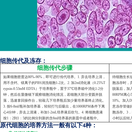
细胞传代及冻存：
细胞传代步骤
如果细胞密度达80%-90%，即可进行传代培养。1. 弃去培养上清，
待细胞生长状
用不含钙、镁离子的PBS润洗细胞1-2次。2. 加2ml消化液（0.25%T
胞冻存时，弃
rypsin-0.53mM EDTA）于培养瓶中，置于37℃培养箱中消化1-2分
脱落后，加入
钟，然后在显微镜下观察细胞消化情况，若细胞大部分变圆并脱
00RPM离
落，迅速拿回操作台，轻敲几下培养瓶后加少量培养基终止消化。
10%。加入
3. 按6-8ml/瓶补加培养基，轻轻打匀后吸出，在1000RPM条件下离
意冻存管做好
心4分钟，弃去上清液，补加1-2mL培养液后吹匀。4. 将细胞悬液
胞冻存。3．
按1：2到1：5的比例分到新的含8ml培养基的新皿中或者瓶中。
小时以后转
原代细胞的培养方法一般有以下4种：