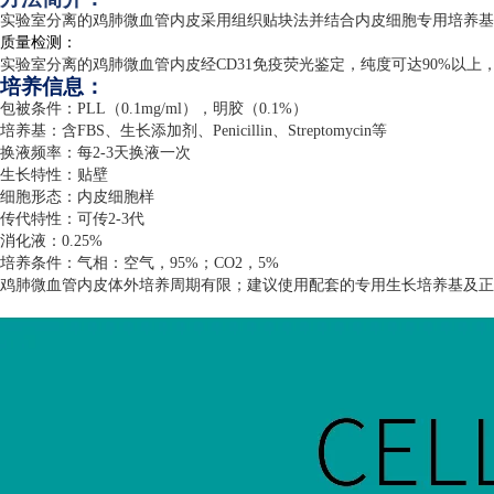
实验室分离的鸡肺微血管内皮采用组织贴块法并结合内皮细胞专用培养基
质量检测：
实验室分离的鸡肺微血管内皮经
CD31
免疫荧光鉴定，纯度可达
90%
以上
培养信息：
包被条件：
PLL
（
0.1mg/ml
），明胶（
0.1%
）
培养基：含
FBS
、生长添加剂、
Penicillin
、
Streptomycin
等
换液频率：每
2-3
天换液一次
生长特性：贴壁
细胞形态：内皮细胞样
传代特性：可传
2-3
代
消化液：
0.25%
培养条件：气相：空气，
95%
；
CO2
，
5%
鸡肺微血管内皮体外培养周期有限；建议使用配套的专用生长培养基及正