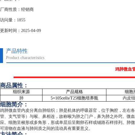
厂商性质：经销商
访问量：1855
更新时间：2025-04-09
产品特性
Product characteristics
鸡肺微血
商品属性：
组织来源
产品规格
细胞
肺
5
×
105cells/T25
细胞培养瓶
内皮
细胞简介：
鸡肺微血管内皮分离自肺组织；肺是机体的呼吸器官，位于胸腔，左右各
管、支气管等）与喉、鼻相连，故称喉为肺之门户，鼻为肺之外窍。微血
应。细胞呈梭形或多角形，形成单层后呈鹅卵石样或铺路石样排列。肺微
可溶物在血液与肺间质之间的流动具有重要意义。
方法简介：