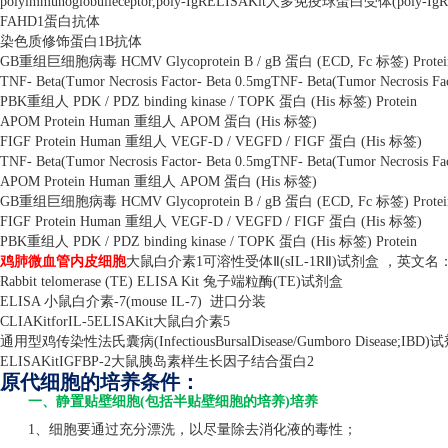
polyimmunoglobulieceptor,poly-IgRELISAKit
人多免疫球蛋白受体
(poly-IgR
FAHD1
蛋白抗体
染色质修饰蛋白
1B
抗体
GB
重组巨细胞病毒
HCMV Glycoprotein B / gB
蛋白
(ECD, Fc
标签
) Prote
TNF- Beta(Tumor Necrosis Factor- Beta 0.5mgTNF- Beta(Tumor Necrosis Fac
PBK
重组人
PDK / PDZ binding kinase / TOPK
蛋白
(His
标签
) Protein
APOM Protein Human
重组人
APOM
蛋白
(His
标签
)
FIGF Protein Human
重组人
VEGF-D / VEGFD / FIGF
蛋白
(His
标签
)
TNF- Beta(Tumor Necrosis Factor- Beta 0.5mgTNF- Beta(Tumor Necrosis Fac
APOM Protein Human
重组人
APOM
蛋白
(His
标签
)
GB
重组巨细胞病毒
HCMV Glycoprotein B / gB
蛋白
(ECD, Fc
标签
) Prote
FIGF Protein Human
重组人
VEGF-D / VEGFD / FIGF
蛋白
(His
标签
)
PBK
重组人
PDK / PDZ binding kinase / TOPK
蛋白
(His
标签
) Protein
鸡肺微血管内皮细胞
大鼠白介素
1
可溶性受体Ⅱ
(sIL-1R
Ⅱ
)
试剂盒 ，英文名
Rabbit telomerase (TE) ELISA Kit
兔子端粒酶
(TE)
试剂盒
ELISA
小鼠白介素
-7(mouse IL-7)
进口分装
CLIAKitforIL-5ELISAKit
大鼠白介素
5
通用型鸡传染性法氏囊病
(InfectiousBursalDisease/Gumboro Disease;IBD)
试
ELISAKitIGFBP-2
大鼠胰岛素样生长因子结合蛋白
2
原代细胞的培养条件：
一、静置贴壁细胞(包括半贴壁细胞的培养)培养
1、细胞要通过充分漂洗，以尽量除去消化液的毒性；