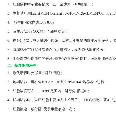
2、细胞接种时浓度要稍大一些，至少为5×108细胞/L；
3、培养基可用Eagle(MEM Corning 10-010-CVR)或DMEM(Corning 1
4、 胎牛血清浓度为10%-80%
5、应在37℃5% CO2的培养箱中培养；
6、在起始的2天中尽量减少振荡，以防止刚贴壁的细胞发生脱落，漂
7、待细胞基本贴壁伸展并逐渐形成网状，应将原代细胞换液；
8、用骨髓或外周血中的悬浮细胞经静置培养1周时，应将细胞悬液经
二、悬浮细胞培养
1、原代培养时要尽量去除红细胞；
2、短期培养，可在含10%小牛血清的RPMI1640培养基中进行；
3、细胞浓度可在5-8×109/L范围内，进行分瓶试验；
4、长期培养时，淋巴细胞中要加入生长因子，白血病细胞中要加入
5、细胞换液一般每隔3天需半量换液一次；