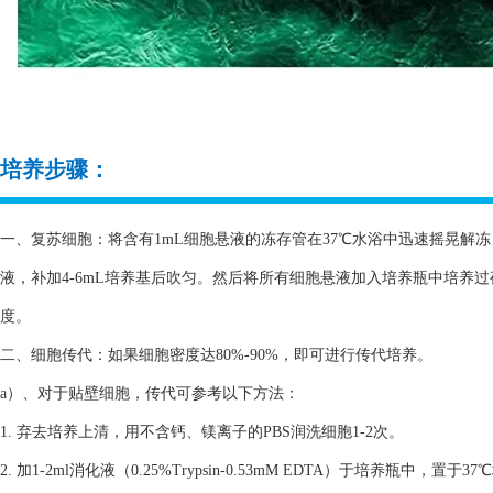
培养步骤：
一、复苏细胞：将含有1mL细胞悬液的冻存管在37℃水浴中迅速摇晃解冻，
液，补加4-6mL培养基后吹匀。然后将所有细胞悬液加入培养瓶中培养
度。
二、细胞传代：如果细胞密度达80%-90%，即可进行传代培养。
a）、对于贴壁细胞，传代可参考以下方法：
1. 弃去培养上清，用不含钙、镁离子的PBS润洗细胞1-2次。
2. 加1-2ml消化液（0.25%Trypsin-0.53mM EDTA）于培养瓶