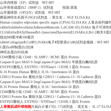
山羊内啡肽（
EP
）试剂盒
96T/48T
山羊骨形成蛋白
2
（
BMP-2
）试剂盒
组装
/
原装
山羊孤啡肽（
OFQ/N
）试剂盒
96T/48T
豚鼠神经生长因子
(NGF)
试剂盒 ，英文名：
NGF ELISA Kit
Human complex edprostate specific aigen (CPSA) ELISA Kit
人复合前列腺
rabbitSolubleIercellularAdhesionMolecule-1,sICAM-1ELISAKit
兔子可溶性
CLIAKitforBAX(HumanBcl-2associatedXprotein)ELISAKit
人
Bcl-2
相关
X
蛋
线虫
M9
缓冲液
500
毫升
rabbitCollageype
Ⅱ
,Col
Ⅱ
ELISAKit
兔子Ⅱ型胶原
(Col
Ⅱ
)
试剂盒规格：
96T/48T
G
蛋白α抑制蛋白
2
抗体
神经丛蛋白
B3
抗体
CD48
重组小鼠
CD48 / SLAMF2 / BCM1
蛋白
Protein
Caspase-8 (pro Mch5 0.5mgCaspase-8 (pro Mch5)
半胱蛋白酶
8
抗原
ENTPD3
重组人
ENTPD3 / NTPDase3 / CD39L3
蛋白
Protein
IL16 Protein Human
重组人
IL16 / Interleukin-16
蛋白
CDH13 Protein Rat
重组大鼠
CDH13 / Cadherin-13 / H Cadherin
蛋白
Caspase-8 (pro Mch5 0.5mgCaspase-8 (pro Mch5)
半胱蛋白酶
8
抗原
IL16 Protein Human
重组人
IL16 / Interleukin-16
蛋白
CD48
重组小鼠
CD48 / SLAMF2 / BCM1
蛋白
Protein
CDH13 Protein Rat
重组大鼠
CDH13 / Cadherin-13 / H Cadherin
蛋白
ENTPD3
重组人
ENTPD3 / NTPDase3 / CD39L3
蛋白
Protein
人骨骼肌成纤维细胞
大鼠白介素
17(IL-17)
试剂盒 ，英文名：
IL-17 ELISA