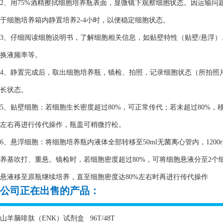
2、用75%酒精擦拭细胞培养瓶表面，显微镜下观察细胞状态。因运输
于细胞培养箱内静置培养2-4小时，以便稳定细胞状态。
3、仔细阅读细胞说明书，了解细胞相关信息，如贴壁特性（贴壁/悬浮
换液频率等。
4、静置完成后，取出细胞培养瓶，镜检、拍照，记录细胞状态（所拍照
长状态。
5、贴壁细胞：若细胞生长密度超过80%，可正常传代；若未超过80%，
左右再进行传代操作，瓶盖可稍微拧松。
6、悬浮细胞：将细胞培养瓶内液体全部转移至50ml无菌离心管内，1200
养基吹打、重悬。镜检时，若细胞密度超过80%，可将细胞悬液分至2个细
悬液移至原瓶继续培养，直至细胞密度达80%左右时再进行传代操作
公司正在出售的产品：
山羊脑啡肽（
ENK
）试剂盒
96T/48T