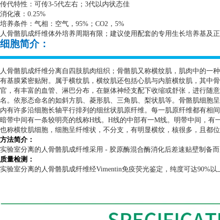
传代特性：可传
3-5
代左右；
3
代以内状态佳
消化液：
0.25%
培养条件：气相：空气，
95%
；
CO2
，
5%
人骨骼肌成纤维体外培养周期有限；建议使用配套的专用生长培养基及正
细胞简介：
人骨骼肌成纤维分离自四肢肌肉组织；骨骼肌又称横纹肌，肌肉中的一种
有基膜紧密贴附。属于横纹肌，横纹肌还包括心肌与内脏横纹肌，其中骨
官，有丰富的血管、淋巴分布，在躯体神经支配下收缩或舒张，进行随意
名。依形态命名的如斜方肌、菱形肌、三角肌、梨状肌等。骨骼肌细胞呈
内有许多沿细胞长轴平行排列的细丝状肌原纤维。每一肌原纤维都有相间
暗带中间有一条较明亮的线称
H
线。
H
线的中部有一
M
线。明带中间，有
也称横纹肌细胞，细胞呈纤维状，不分支，有明显横纹，核很多，且都位
方法简介：
实验室分离的人骨骼肌成纤维采用
-
胶原酶混合酶消化后差速贴壁制备而
质量检测：
实验室分离的人骨骼肌成纤维经
Vimentin
免疫荧光鉴定，纯度可达
90%
以