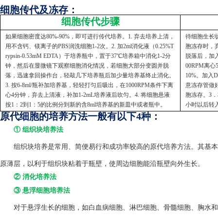
细胞传代及冻存：
细胞传代步骤
如果细胞密度达80%-90%，即可进行传代培养。1. 弃去培养上清，
待细胞生长状
用不含钙、镁离子的PBS润洗细胞1-2次。2. 加2ml消化液（0.25%T
胞冻存时，弃
rypsin-0.53mM EDTA）于培养瓶中，置于37℃培养箱中消化1-2分
脱落后，加入
钟，然后在显微镜下观察细胞消化情况，若细胞大部分变圆并脱
00RPM离
落，迅速拿回操作台，轻敲几下培养瓶后加少量培养基终止消化。
10%。加入
3. 按6-8ml/瓶补加培养基，轻轻打匀后吸出，在1000RPM条件下离
意冻存管做好
心4分钟，弃去上清液，补加1-2mL培养液后吹匀。4. 将细胞悬液
胞冻存。3．
按1：2到1：5的比例分到新的含8ml培养基的新皿中或者瓶中。
小时以后转
原代细胞的培养方法一般有以下4种：
① 组织块培养法
组织块培养是常用、简便易行和成功率较高的原代培养方法。其基本方
原薄层，以利于组织块粘着于瓶壁，使周边细胞能沿瓶壁向外生长。
② 消化培养法
③ 悬浮细胞培养法
对于悬浮生长的细胞，如白血病细胞、淋巴细胞、骨髓细胞、胸水和