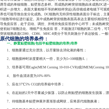
诱导成的单核细胞，贴壁形态多样。而成熟的树突状细胞由未成熟
DC
进
积进一步增大，表面大量粗细不等的树枝样突起
(
高倍镜或者电镜下可观
养也可能导致自发分化成熟。
DC
细胞尚无特异性细胞表面分子标志，主
T
细胞等特征进行鉴定。其中成熟树突状细胞表面高表达主要组织相容性
导免疫应答，处于启动、调控、并维持免疫应答的中心环节；未成熟树突
使初始
T
细胞活化、增殖产生免疫应 答，不能激活
T
细胞的第二信号，可
突状细胞表面
CD80
、
CD86
、
MHC-
Ⅱ类分子等共刺激分子表达较低，一般
原代细胞的培养条件：
一、静置贴壁细胞(包括半贴壁细胞的培养)培养
1、细胞要通过充分漂洗，以尽量除去消化液的毒性；
2、细胞接种时浓度要稍大一些，至少为5×108细胞/L；
3、培养基可用Eagle(MEM Corning 10-010-CVR)或DMEM(Corning 1
4、 胎牛血清浓度为10%-80%
5、应在37℃5% CO2的培养箱中培养；
6、在起始的2天中尽量减少振荡，以防止刚贴壁的细胞发生脱落，漂
7、待细胞基本贴壁伸展并逐渐形成网状，应将原代细胞换液；