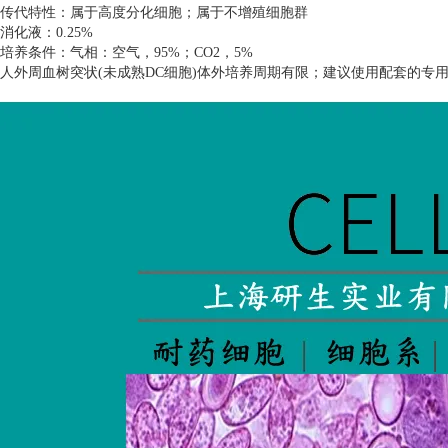
传代特性：属于高度分化细胞；属于不增殖细胞群
消化液：
0.25%
培养条件：气相：空气，
95%
；
CO2
，
5%
人外周血树突状
(
未成熟
DC
细胞
)
体外培养周期有限；建议使用配套的专