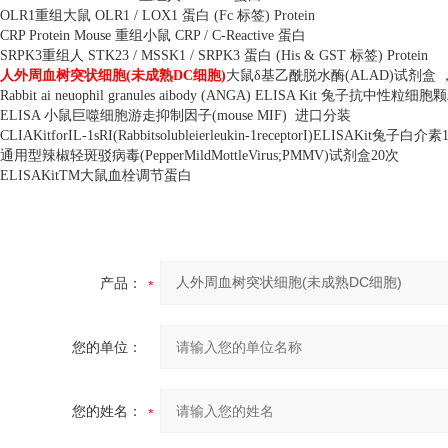
OLR1
重组大鼠
OLR1 / LOX1
蛋白
(Fc
标签
) Protein
CRP Protein Mouse
重组小鼠
CRP / C-Reactive
蛋白
SRPK3
重组人
STK23 / MSSK1 / SRPK3
蛋白
(His & GST
标签
) Protein
人外周血树突状细胞
(
未成熟
DC
细胞
)
大鼠δ基乙酰脱水酶
(ALAD)
试剂盒 
Rabbit ai neuophil granules aibody (ANGA) ELISA Kit
兔子抗中性粒细胞颗
ELISA
小鼠巨噬细胞游走抑制因子
(mouse MIF)
进口分装
CLIAKitforIL-1sRI(Rabbitsolubleierleukin-1receptorI)ELISAKit
兔子白介素
通用型辣椒轻斑驳病毒
(PepperMildMottleVirus;PMMV)
试剂盒
20
次
ELISAKitTM
大鼠血栓调节蛋白
产品：
您的单位：
您的姓名：