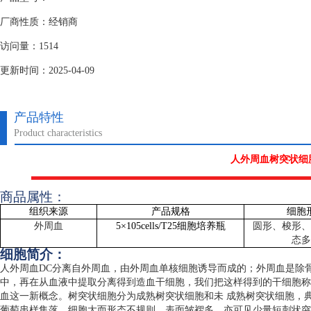
厂商性质：经销商
访问量：1514
更新时间：2025-04-09
产品特性
Product characteristics
人外周血树突状细胞
商品属性：
组织来源
产品规格
细胞
外周血
5
×
105cells/T25
细胞培养瓶
圆形、梭形、
态多
细胞简介：
人外周血
DC
分离自外周血，由外周血单核细胞诱导而成的；外周血是除
中，再在从血液中提取分离得到造血干细胞，我们把这样得到的干细胞称
血这一新概念。树突状细胞分为成熟树突状细胞和未 成熟树突状细胞，
葡萄串样集落，细胞大而形态不规则，表面皱褶多，亦可见少量短刺状突