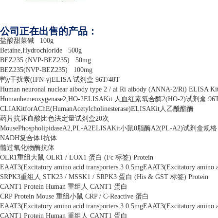
公司正在出售的产品：
盐酸甜菜碱
100g
Betaine,Hydrochloride
500g
BEZ235 (NVP-BEZ235)
50mg
BEZ235(NVP-BEZ235)
100mg
鸭γ干扰素
(IFN-
γ
)ELISA
试剂盒
96T/48T
Human neuronal nuclear aibody type 2 / ai Ri aibody (ANNA-2/Ri) ELISA Ki
Humanhemeoxygenase2,HO-2ELISAKit
人血红素氧合酶
2(HO-2)
试剂盒
96
CLIAKitforAChE(HumanAcetylcholinesterase)ELISAKit
人乙酰酯酶
药片抗坏血酸比色法定量试剂盒
20
次
MousePhospholipidaseA2,PL-A2ELISAKit
小鼠
0
脂酶
A2(PL-A2)
试剂盒规格
NADH
复合体
1
抗体
髓过氧化物酶抗体
OLR1
重组大鼠
OLR1 / LOX1
蛋白
(Fc
标签
) Protein
EAAT3(Excitatory amino acid transporters 3 0.5mgEAAT3(Excitatory amino ac
SRPK3
重组人
STK23 / MSSK1 / SRPK3
蛋白
(His & GST
标签
) Protein
CANT1 Protein Human
重组人
CANT1
蛋白
CRP Protein Mouse
重组小鼠
CRP / C-Reactive
蛋白
EAAT3(Excitatory amino acid transporters 3 0.5mgEAAT3(Excitatory amino ac
CANT1 Protein Human
重组人
CANT1
蛋白