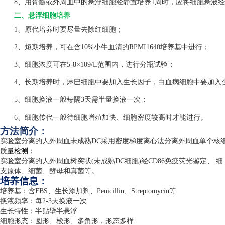
8、用骨髓或外周血中的悬浮细胞经静置培养1周时，应将细胞悬液经
二、悬浮细胞培养
1、原代培养时要尽量去除红细胞；
2、短期培养，可在含10%小牛血清的RPMI1640培养基中进行；
3、细胞浓度可在5-8×109/L范围内，进行分瓶试验；
4、长期培养时，淋巴细胞中要加入生长因子，白血病细胞中要加入
5、细胞换液一般每隔3天需半量换液一次；
6、细胞传代一般待细胞增殖加快、细胞密度较高时才能进行。
方法简介：
实验室分离的人外周血未成熟
DC
采用密度梯度离心法分离外周血单个核
质量检测：
实验室分离的人外周血树突状
(
未成熟
DC
细胞
)
经
CD86
免疫荧光鉴定、 细
支原体、细菌、酵母和真菌等。
培养信息：
培养基：含
FBS
、生长添加剂、
Penicillin
、
Streptomycin
等
换液频率：每
2-3
天换液一次
生长特性：半贴壁半悬浮
细胞形态：圆形、梭形、多角形，形态多样