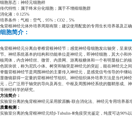
细胞形态：神经元细胞样
传代特性：属于终末分化细胞；属于不增殖细胞群
消化液：
0.125%
培养条件：气相：空气，
95%
；
CO2
，
5%
兔背根神经元体外培养周期有限；建议使用配套的专用生长培养基及正确
细胞简介：
兔背根神经元分离自脊椎背根神经节；感觉神经母细胞发出轴突，呈束状
节。神经系统基本的结构和功能单位是神经元，即神经细胞，其大小和外
核周体，内含神经丝、微管、内质网、游离核糖体和一个有明显核仁的
色斑块状，称为尼氏小体。树突和轴突是神经元的突起，能在神经元之间
脊髓背根神经节是周围神经的主要传入神经元，是感觉信号传导的中继站
显微镜获得一定量的背根神经节组织。神经组织体外培养方法是当代神经
元，已广泛用于轴突的导向及再生、中枢及周围神经系统的髓鞘形成、神
等神经科学的研究。
方法简介：
实验室分离的兔背根神经元采用胶原酶
-
联合消化法、神经元专用培养基
质量检测：
实验室分离的兔背根神经元经β
-Tubulin-
Ⅲ免疫荧光鉴定，纯度可达
90%
以