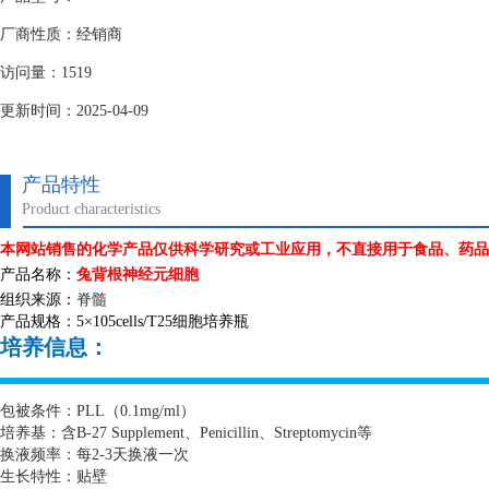
厂商性质：经销商
访问量：1519
更新时间：2025-04-09
产品特性
Product characteristics
本网站销售的化学产品仅供科学研究或工业应用，不直接用于食品、药品
产品名称：
兔背根神经元细胞
组织来源：
脊髓
产品规格：
5
×
105cells/T25
细胞培养瓶
培养信息：
包被条件：
PLL
（
0.1mg/ml
）
培养基：含
B-27 Supplement
、
Penicillin
、
Streptomycin
等
换液频率：每
2-3
天换液一次
生长特性：贴壁