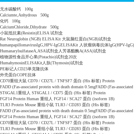
无水碳酸钙
100g
Calciumte,Anhydrous
500g
化钙
100g
CalciumChloride,Dihydrate
500g
小鼠抵抗素
(Resistin)ELISA
试剂盒
Rat Neuroglobin (NGB) ELISA Kit
大鼠脑红蛋白
(NGB)
试剂盒
humanpapillomavirusIgG,HPV-IgGELISAKit
人状瘤病毒抗体
IgG(HPV-IgG
HumanarylsulfataseA,ASA
试剂盒人芳基酯酶
A(ASA)
试剂盒
植物源性食品开心果
(Pistachio)
试剂盒
20
次
HumahymosinELISAKit
人肽
(Thymosin)
试剂盒
PE
标记人
CD23
单克隆抗体
外壳蛋白
COPE
抗体
CD70
重组大鼠
CD70 / CD27L / TNFSF7
蛋白
(His
标签
) Protein
FADD (Fas-associated protein with death domain 0.5mgFADD (Fas-associated 
ST6GAL1
重组人
ST6GAL1 / CD75
蛋白
(His
标签
) Protein
FGF14 Protein Human
重组人
FGF14 / SCA27
蛋白
(isoform 1B)
TLR3 Protein Mouse
重组小鼠
TLR3 / CD283
蛋白
(His
标签
)
FADD (Fas-associated protein with death domain 0.5mgFADD (Fas-associated 
FGF14 Protein Human
重组人
FGF14 / SCA27
蛋白
(isoform 1B)
CD70
重组大鼠
CD70 / CD27L / TNFSF7
蛋白
(His
标签
) Protein
TLR3 Protein Mouse
重组小鼠
TLR3 / CD283
蛋白
(His
标签
)