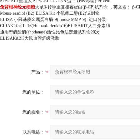
ST6GAL1
重组人
ST6GAL1 / CD75
蛋白
(His
标签
) Protein
兔背根神经元细胞
大鼠β
-
转导重复相容蛋白
(
β
-CP)
试剂盒 ，英文名： β
-C
Mouse esadiol (E2) ELISA Kit
小鼠雌二醇
(E2)
试剂盒
ELISA
小鼠基质金属蛋白酶
-9(mouse MMP-9)
进口分装
CLIAKitforIL-16(HumanIerleukin16)ELISAKIT
人白介素
16
通用型硫酸酶
(rhodanase)
活性比色法定量试剂盒
20
次
ELISAKitBK
大鼠血管舒缓激肽
产品：
您的单位：
您的姓名：
联系电话：