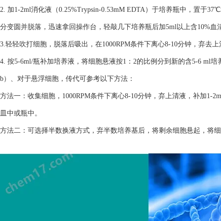
2. 加1-2ml消化液（0.25%Trypsin-0.53mM EDTA）于培养瓶
分变圆并脱落，迅速拿回操作台，轻敲几下培养瓶后加5ml以上含10%
3.轻轻吹打细胞，脱落后吸出，在1000RPM条件下离心8-10分钟，弃去
4. 按5-6ml/瓶补加培养液，将细胞悬液按1：2的比例分到新的含5-6 m
b）、对于悬浮细胞，传代可参考以下方法：
方法一：收集细胞，1000RPM条件下离心8-10分钟，弃上清液，补加1-2
皿中或瓶中。
方法二：可选择半数换液方式，弃半数培养基后，将剩余细胞悬起，将细胞悬