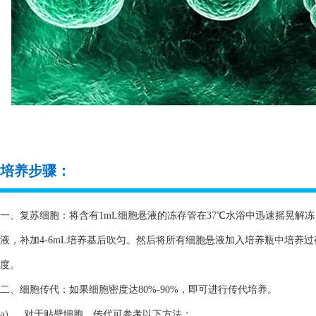
培养步骤：
一、复苏细胞：将含有1mL细胞悬液的冻存管在37℃水浴中迅速摇晃解冻，
液，补加4-6mL培养基后吹匀。然后将所有细胞悬液加入培养瓶中培养
度。
二、细胞传代：如果细胞密度达80%-90%，即可进行传代培养。
a）、对于贴壁细胞，传代可参考以下方法：