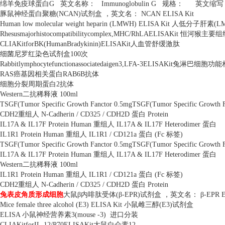
绵羊免疫球蛋白
G
英文名称：
Immunoglobulin G
规格：
英文缩写
豚鼠神经蛋白聚糖
(NCAN)
试剂盒 ，英文名：
NCAN ELISA Kit
Human low molecular weight heparin (LMWH) ELISA Kit
人低分子肝素
(L
Rhesusmajorhistocompatibilitycomplex,MHC/RhLAELISAKit
恒河猴主要组
CLIAKitforBK(HumanBradykinin)ELISAKit
人血管舒缓激肽
细菌尼罗红染色试剂盒
100
次
Rabbitlymphocytefunctionassociatedaigen3,LFA-3ELISAKit
兔淋巴细胞功能
RAS
癌基因相关蛋白
RAB6B
抗体
细胞分裂周期蛋白
2
抗体
Western
二抗稀释液
100ml
TSGF(Tumor Specific Growth Fanctor 0.5mgTSGF(Tumor Specific Growth 
CDH2
重组人
N-Cadherin / CD325 / CDH2D
蛋白
Protein
IL17A & IL17F Protein Human
重组人
IL17A & IL17F Heterodimer
蛋白
IL1R1 Protein Human
重组人
IL1R1 / CD121a
蛋白
(Fc
标签
)
TSGF(Tumor Specific Growth Fanctor 0.5mgTSGF(Tumor Specific Growth 
IL17A & IL17F Protein Human
重组人
IL17A & IL17F Heterodimer
蛋白
Western
二抗稀释液
100ml
IL1R1 Protein Human
重组人
IL1R1 / CD121a
蛋白
(Fc
标签
)
CDH2
重组人
N-Cadherin / CD325 / CDH2D
蛋白
Protein
兔表皮角质形成细胞
大鼠β内啡肽受体
(
β
-EPR)
试剂盒 ，英文名： β
-EPR E
Mice female three alcohol (E3) ELISA Kit
小鼠雌三醇
(E3)
试剂盒
ELISA
小鼠神经营养素
3(mouse -3)
进口分装
CLIAKitforIL-12/P70ELISAKit
大鼠白介素
12