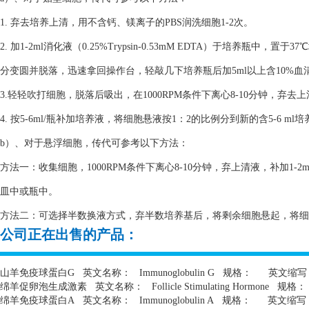
1. 弃去培养上清，用不含钙、镁离子的PBS润洗细胞1-2次。
2. 加1-2ml消化液（0.25%Trypsin-0.53mM EDTA）于培养瓶
分变圆并脱落，迅速拿回操作台，轻敲几下培养瓶后加5ml以上含10%
3.轻轻吹打细胞，脱落后吸出，在1000RPM条件下离心8-10分钟，弃去
4. 按5-6ml/瓶补加培养液，将细胞悬液按1：2的比例分到新的含5-6 m
b）、对于悬浮细胞，传代可参考以下方法：
方法一：收集细胞，1000RPM条件下离心8-10分钟，弃上清液，补加1-2
皿中或瓶中。
方法二：可选择半数换液方式，弃半数培养基后，将剩余细胞悬起，将细胞悬
公司正在出售的产品：
山羊免疫球蛋白
G
英文名称：
Immunoglobulin G
规格：
英文缩写
绵羊促卵泡生成激素
英文名称：
Follicle Stimulating Hormone
规格：
绵羊免疫球蛋白
A
英文名称：
Immunoglobulin A
规格：
英文缩写