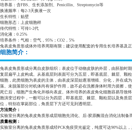
培养基：含
FBS
、生长添加剂、
Penicillin
、
Streptomycin
等
换液频率：每
2-3
天换液一次
生长特性：贴壁
细胞形态：上皮细胞样
传代特性：可传
1-2
代
消化液：
0.25%
培养条件：气相：空气，
95%
；
CO2
，
5%
兔表皮角质形成体外培养周期有限；建议使用配套的专用生长培养基及正
细胞简介：
兔表皮角质形成分离自皮肤组织；表皮位于动物皮肤的外层，由胚胎时期
复层扁平上皮构成。从基底层到表面可分为五层，即基底层、棘层、颗粒
细胞，此类细胞为表皮的主体，由表皮深层始逐渐增殖、分化，并在成为
落。未脱落部分对机体尚有保护作用，故不必在洗擦身体时用力搓擦，使
死亡后，细胞产生角化并移向表皮。体外培养的表皮角化细胞容易导致终
胞演变过程中，一般可以分为四层，即基底层、棘层、颗粒层以及角质层
位，特别在掌跖部位，角质层下方还可见到透明层。
方法简介：
实验室分离的兔表皮角质形成层细胞先消化、后
-
胶原酶混合消化法制备
质量检测：
实验室分离的兔表皮角质形成经
PCK
免疫荧光鉴定，纯度可达
90%
以上，