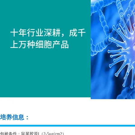
培养信息：
包被条件：鼠尾胶原Ⅰ（
2-5
μ
g/cm2
）