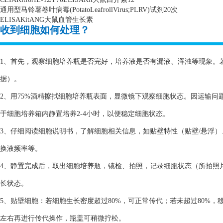
通用型马铃薯卷叶病毒
(PotatoLeafrollVirus;PLRV)
试剂
20
次
ELISAKitANG
大鼠血管生长素
收到细胞如何处理？
1、首先，观察细胞培养瓶是否完好，培养液是否有漏液、浑浊等现象。
据）。
2、用75%酒精擦拭细胞培养瓶表面，显微镜下观察细胞状态。因运输
于细胞培养箱内静置培养2-4小时，以便稳定细胞状态。
3、仔细阅读细胞说明书，了解细胞相关信息，如贴壁特性（贴壁/悬浮
换液频率等。
4、静置完成后，取出细胞培养瓶，镜检、拍照，记录细胞状态（所拍照
长状态。
5、贴壁细胞：若细胞生长密度超过80%，可正常传代；若未超过80%，
左右再进行传代操作，瓶盖可稍微拧松。