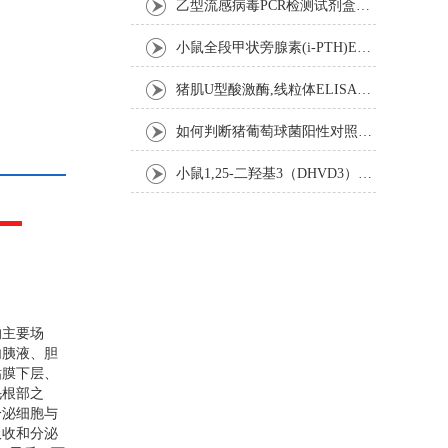
乙型流感病毒PCR检测试剂盒反应五要素
小鼠全段甲状旁腺素(i-PTH)ELISA试剂盒操作步骤
猪肌U型酸激酶,线粒体ELISA试剂盒注意事项
如何判断猪葡萄球菌阳性对照是否失效
小鼠1,25-二羟基3（DHVD3）elisa试剂盒操作步骤
的主要场
内胰液、胆
粘膜下层、
毛根部之
分泌细胞与
吸收和分泌