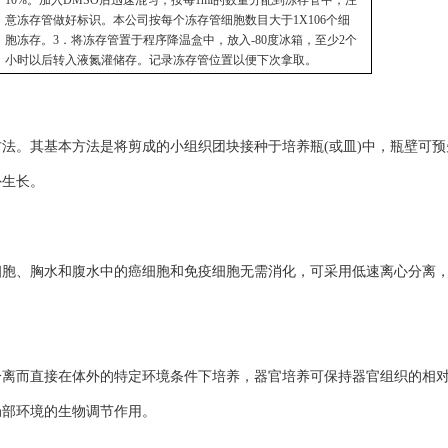
10%。加入DMSO后迅速混匀，按每1ml的数量分配到冻存管中，注
意冻存管做好标识。本公司按每个冻存管细胞数目大于1X106个细
胞冻存。3．将冻存管置于程序降温盒中，放入-80度冰箱，至少2个
小时以后转入液氮灌储存。记录冻存管位置以便下次拿取。
。其基本方法是将剪成的小组织团块接种于培养瓶(或皿)中，瓶壁可预
外生长。
胞、胸水和腹水中的癌细胞和免疫细胞无需消化，可采用低速离心分离
而直接在体外的特定环境条件下培养，器官培养可保持器官组织的相
局部环境的生物调节作用。