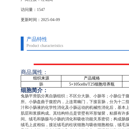
访问量：1547
更新时间：2025-04-09
产品特性
Product characteristics
商品属性：
组织来源
产品规格
肠
5
×
105cells/T25
细胞培养瓶
细胞简介：
兔肠平滑肌分离自肠组织；不区分大肠、小肠等；小肠位于
所。小肠盘曲于腹腔内，上连胃幽门，下接盲肠，分为十二
汁和小肠液的化学性消化及小肠运动的机械性消化后，基本
肌层和浆膜构成。其结构特点是管壁有环形皱襞，粘膜有许
间。绒毛和肠腺与小肠的消化和吸收功能关系密切；构成肠
绒毛上皮相似，接近绒毛的柱状细胞与吸收细胞相似，绒毛