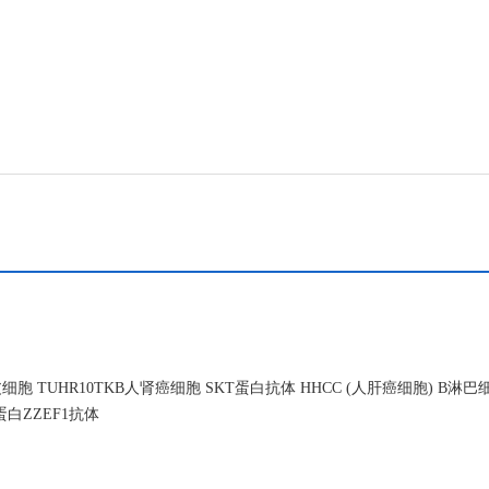
UHR10TKB人肾癌细胞 SKT蛋白抗体 HHCC (人肝癌细胞) B淋巴
白ZZEF1抗体