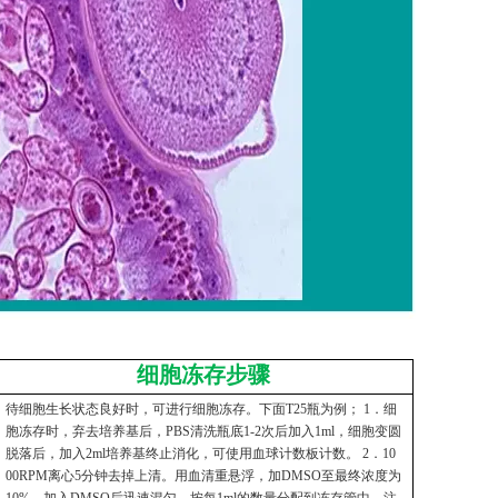
细胞冻存步骤
待细胞生长状态良好时，可进行细胞冻存。下面T25瓶为例； 1．细
胞冻存时，弃去培养基后，PBS清洗瓶底1-2次后加入1ml，细胞变圆
脱落后，加入2ml培养基终止消化，可使用血球计数板计数。 2．10
00RPM离心5分钟去掉上清。用血清重悬浮，加DMSO至最终浓度为