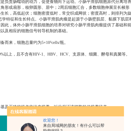
缩是负责肠蠕动的动力，促使食物向下运动。小肠平滑肌细胞原代分离培
三角形或扇形，核卵圆形、居中；
2
周后细胞汇合，多数细胞伸展呈长梭形
叠生长，高低起伏；细胞密度低时，常交织成网状；密度高时，则排列为
态学特征和生长特点。小肠平滑肌肉瘤是起源于小肠壁肌层、黏膜下肌层
。因此，体外小肠平滑肌细胞的培养对研究小肠平滑肌肉瘤提供了基础和
能以及相应的细胞信号转导机制的基础。
制备而来，细胞总量约为
5
×
10
⁵
cells/
瓶。
0%
以上，且不含有
HIV-1
、
HBV
、
HCV
、支原体、细菌、酵母和真菌等。
养基及正确的操作方法来培养，以此保证该细胞的佳培养状态。
欢迎您！
来自局域网的朋友！有什么可以帮
助您的吗？