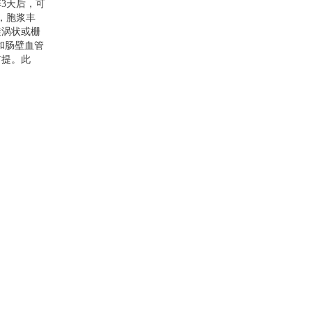
养
3
天后，可
，胞浆丰
旋涡状或栅
和肠壁血管
前提。此