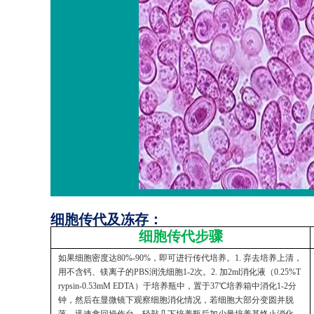
细胞传代及冻存：
细胞传代步骤
如果细胞密度达80%-90%，即可进行传代培养。1. 弃去培养上清，
用不含钙、镁离子的PBS润洗细胞1-2次。2. 加2ml消化液（0.25%T
rypsin-0.53mM EDTA）于培养瓶中，置于37℃培养箱中消化1-2分
钟，然后在显微镜下观察细胞消化情况，若细胞大部分变圆并脱