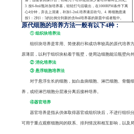
落，迅速拿回操作台，轻敲几下培养瓶后加少量培养基终止消化。
3. 按6-8ml/瓶补加培养基，轻轻打匀后吸出，在1000RPM条件下离
心4分钟，弃去上清液，补加1-2mL培养液后吹匀。4. 将细胞悬液
按1：2到1：5的比例分到新的含8ml培养基的新皿中或者瓶中。
原代细胞的培养方法一般有以下4种：
① 组织块培养法
组织块培养是常用、简便易行和成功率较高的原代培养方法
原薄层，以利于组织块粘着于瓶壁，使周边细胞能沿瓶壁向
② 消化培养法
③ 悬浮细胞培养法
对于悬浮生长的细胞，如白血病细胞、淋巴细胞、骨髓细
养，或经淋巴细胞分层液分离后接种培养。
④器官培养
器官培养是指从供体取得器官或组织块后，不进行组织分离
可用于重点观察细胞间的联系、排列情况和相互影响，以及