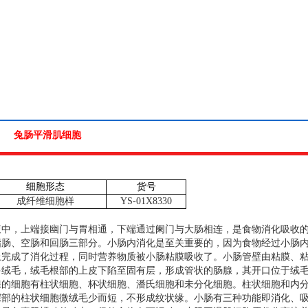
兔肠平滑肌细胞
细胞形态
货号
成纤维细胞样
YS-01X8330
腹中，上端接幽门与胃相通，下端通过阑门与大肠相连，是食物消化吸收
指肠、空肠和回肠三部分。小肠内消化是至关重要的，因为食物经过小肠
上完成了消化过程，同时营养物质被小肠粘膜吸收了。小肠管壁由粘膜、
多绒毛，绒毛根部的上皮下陷至固有层，形成管状的肠腺，其开口位于绒
腺的细胞有柱状细胞、杯状细胞、潘氏细胞和未分化细胞。柱状细胞和内
深部的柱状细胞微绒毛少而短，不形成纹状缘。小肠有三种功能即消化、