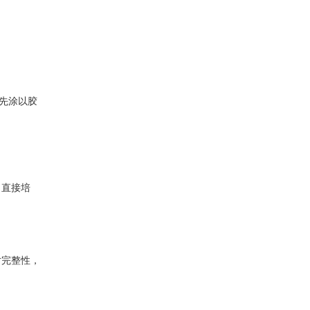
先涂以胶
，直接培
对完整性，