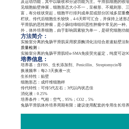
及运动功能，其中以吸收和分泌功能为主。平滑肌细胞的收
见细胞贴壁伸展，细胞形态大小不一，呈梭形、不规则形、
富，有分枝状突起，细胞平行排列成单层或部分区域多层重
栏状。传代后细胞生长较快，
4-6
天即可汇合，并保持上述形
平滑肌的恶性肿瘤，是小肠结缔组织恶性肿瘤中常见的一种
外，体外培养细胞，由于影响因素较为单一，是研究细胞功
方法简介：
实验室分离的兔肠平滑肌采用胶原酶消化法结合差速贴壁法
质量检测：
实验室分离的兔肠平滑肌经α
-SMA
免疫荧光鉴定，纯度可达
9
培养信息：
培养基：含
FBS
、生长添加剂、
Penicillin
、
Streptomycin
等
换液频率：每
2-3
天换液一次
生长特性：贴壁
细胞形态：成纤维细胞样
传代特性：可传
5
代左右；
3
代以内状态佳
消化液：
0.25%
培养条件：气相：空气，
95%
；
CO2
，
5%
兔肠平滑肌体外培养周期有限；建议使用配套的专用生长培