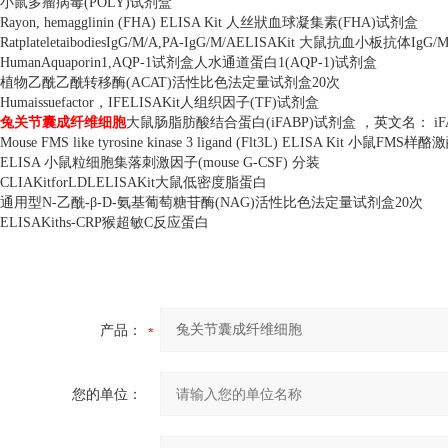
小鼠多瘤病毒
(POLY)
试剂盒
Rayon, hemagglinin (FHA) ELISA Kit
人丝狀血球凝集素
(FHA)
试剂盒
RatplateletaibodiesIgG/M/A,PA-IgG/M/AELISAKit
大鼠抗血小板抗体
IgG/M
HumanAquaporin1,AQP-1
试剂盒人水通道蛋白
1(AQP-1)
试剂盒
植物乙酰乙酰转移酶
(ACAT)
活性比色法定量试剂盒
20
次
Humaissuefactor
，
IFELISAKit
人组织因子
(TF)
试剂盒
兔关节囊成纤维细胞
大鼠肠脂肪酸结合蛋白
(iFABP)
试剂盒 ，英文名：
iF
Mouse FMS like tyrosine kinase 3 ligand (Flt3L) ELISA Kit
小鼠
FMS
样酪激
ELISA
小鼠粒细胞集落刺激因子
(mouse G-CSF)
分装
CLIAKitforLDLELISAKit
大鼠低密度脂蛋白
通用型
N-
乙酰
-
β
-D-
氨基葡萄糖苷酶
(NAG)
活性比色法定量试剂盒
20
次
ELISAKiths-CRP
猴超敏
C
反应蛋白
产品：
您的单位：