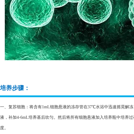
培养步骤：
一、复苏细胞：将含有1mL细胞悬液的冻存管在37℃水浴中迅速摇晃解冻，
液，补加4-6mL培养基后吹匀。然后将所有细胞悬液加入培养瓶中培养
度。