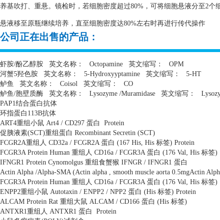
养基吹打、重悬。镜检时，若细胞密度超过80%，可将细胞悬液分至2个细
悬液移至原瓶继续培养，直至细胞密度达80%左右时再进行传代操作
公司正在出售的产品：
虾胺
/
酚乙醇胺
英文名称：
Octopamine
英文缩写：
OPM
河蟹
5
羟色胺
英文名称：
5-Hydroxyyptamine
英文缩写：
5-HT
鲈鱼
英文名称：
Coisol
英文缩写：
CO
鲈鱼
/
胞壁质酶
英文名称：
Lysozyme /Muramidase
英文缩写：
Lysoz
PAP1
结合蛋白抗体
环指蛋白
113B
抗体
ART4
重组小鼠
Art4 / CD297
蛋白
Protein
促胰液素
(SCT)
重组蛋白
Recombinant Secretin (SCT)
FCGR2A
重组人
CD32a / FCGR2A
蛋白
(167 His, His
标签
) Protein
FCGR3A Protein Human
重组人
CD16a / FCGR3A
蛋白
(176 Val, His
标签
)
IFNGR1 Protein Cynomolgus
重组食蟹猴
IFNGR / IFNGR1
蛋白
Actin Alpha /Alpha-SMA (Actin alpha , smooth muscle aorta 0.5mgActin Alph
FCGR3A Protein Human
重组人
CD16a / FCGR3A
蛋白
(176 Val, His
标签
)
ENPP2
重组小鼠
Autotaxin / ENPP2 / NPP2
蛋白
(His
标签
) Protein
ALCAM Protein Rat
重组大鼠
ALCAM / CD166
蛋白
(His
标签
)
ANTXR1
重组人
ANTXR1
蛋白
Protein