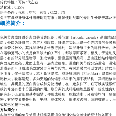
传代特性：可传
3
代左右
消化液：
0.25%
培养条件：气相：空气，
95%
；
CO2
，
5%
兔关节囊成纤维体外培养周期有限；建议使用配套的专用生长培养基及正
细胞简介：
兔关节囊成纤维分离自关节囊组织；关节囊（
articular capsule
）是由结缔
层：外层为纤维层；内层为滑膜层。纤维层实际上是一个连结骨的骨膜向
的血管和神经。其浅层纤维多呈纵行排列；深层纤维主要为环行纤维。纤
在运动范围小的或是负重较大的关节中，都较厚而紧张，相反，于运动灵
层；有的部分明显增厚，形成韧带。滑膜层薄而柔润，是由疏松结缔组织
内面光而发亮，此面上盖有一层内皮细胞。滑膜向关节腔分泌滑液，滑液
滑膜表面可形成绒毛或皱襞突入关节腔内。有时滑膜层可以穿过纤维层呈
不明显，仅呈深窝状，称为囊状隐窝。成纤维细胞（
Fibroblast
）是疏松
胞较大，轮廓清楚，多为突起的纺锤形或星形的扁平状结构，其细胞核呈
碱性，具明显的蛋白质合成和分泌活动，在一定条件下，它可以实现跟纤
损的修复有着十分重要的作用。刚分离的成纤维细胞呈圆形、折光性良好
的突起；
6h
后细胞基本贴壁，伸展成梭形，胞核清晰，分布较均匀，散在
密，有的交叉重叠生长，平坦、胞体较大，细胞质透明，细胞核较大，呈
或星形的扁平分布。
方法简介：
实验室分离的兔关节囊成纤维采用混合酶消化结合差速贴壁法制备而来，