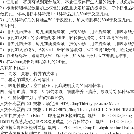
1）使用前，将所有试剂充分混匀。不要使液体产生大量的泡沫，以免加
2）根据待测样品数量加上标准品的数量决定所需的板条数。每个标准品
做复孔。标本用标本稀释液1：1稀释后加入50ul于反应孔内。
3）加入稀释好后的标准品50ul于反应孔、加入待测样品50ul于反应孔内
育1小时。
4）甩去孔内液体，每孔加满洗涤液，振荡30秒，甩去洗涤液，用吸水纸
5）每孔加入80ul的亲和链酶素-HRP，轻轻振荡混匀，37℃温育30分钟。
6）甩去孔内液体，每孔加满洗涤液，振荡30秒，甩去洗涤液，用吸水纸
7）每孔加入底物A、B各50ul，轻轻振荡混匀，37℃温育10分钟。避免光
8）取出酶标板，迅速加入50ul终止液，加入终止液后应立即测定结果。
9）在450nm波长处测定各孔的OD值。
具有如下优点：
一、高效、灵敏、特异的抗体；
二、稳定的重复性和可靠性；
三、吸附性能好，空白值低，孔底透明度高的固相载体；
四、适用血清、血浆、组织匀浆液、细胞培养上清液、尿液等等多种标本
五、性价比非常好，节省实验经费。
人热休克蛋白-60 规格：滴定法≥98%;20mgThiethylperazine Malate
人热休克蛋白-70 规格：HPLC≥98%;20mgThiamylal CIII DISCONTINUE
人肾损伤分子-1（Kim-1）即用型PCR检测试盒 规格：HPLC≥98%;20mgThiab
H5N1禽流感荧光定量PCR检测试盒（不含反转录） 规格：HPLC≥98%;20mgT
埃博拉病毒PCR检测试盒 规格：HPLC≥98%;20mgTetrahydrozoline Hydroch
埃立克体PCR检测试盒 规格：HPLC≥98%;20mgTetracycline Hydrochlorid