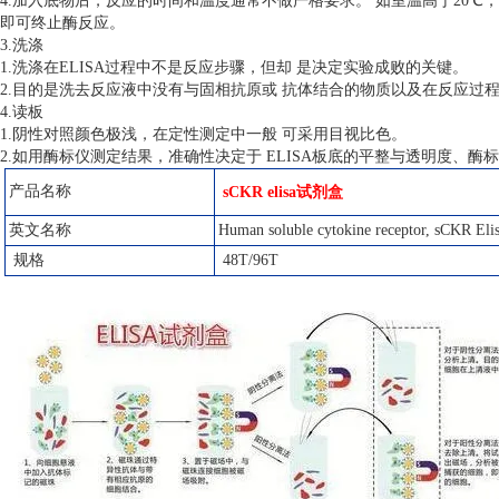
4.加入底物后，反应的时间和温度通常不做严格要求。 如室温高于20℃
即可终止酶反应。
3.洗涤
1.洗涤在ELISA过程中不是反应步骤，但却 是决定实验成败的关键。
2.目的是洗去反应液中没有与固相抗原或 抗体结合的物质以及在反应过
4.读板
1.阴性对照颜色极浅，在定性测定中一般 可采用目视比色。
2.如用酶标仪测定结果，准确性决定于 ELISA板底的平整与透明度、酶
产品名称
sCKR elisa试剂盒
英文名称
Human soluble cytokine receptor, sCKR Elis
规格
48T/96T