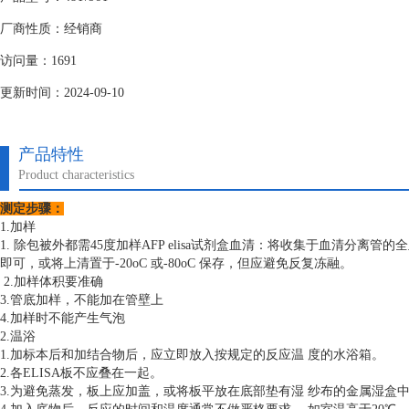
厂商性质：经销商
访问量：1691
更新时间：2024-09-10
产品特性
Product characteristics
测定步骤：
1.加样
1. 除包被外都需45度加样
AFP elisa试剂盒血清：将收集于血清分离管的全
即可，或将上清置于-20oC 或-80oC 保存，但应避免反复冻融。
2.加样体积要准确
3.管底加样，不能加在管壁上
4.加样时不能产生气泡
2.温浴
1.加标本后和加结合物后，应立即放入按规定的反应温 度的水浴箱。
2.各ELISA板不应叠在一起。
3.为避免蒸发，板上应加盖，或将板平放在底部垫有湿 纱布的金属湿盒