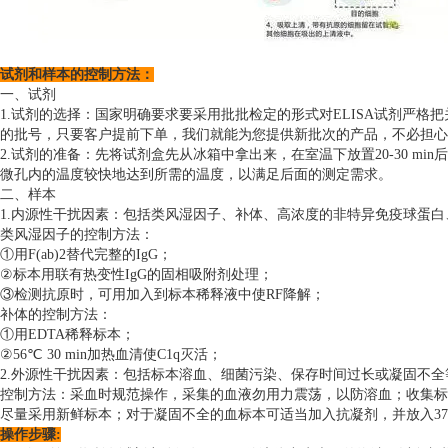
试剂和样本的控制方法：
一、试剂
1.试剂的选择：国家明确要求要采用批批检定的形式对ELISA试剂严格
的批号，只要客户提前下单，我们就能为您提供新批次的产品，不必担心
2.试剂的准备：先将试剂盒先从冰箱中拿出来，在室温下放置20-30 m
微孔内的温度较快地达到所需的温度，以满足后面的测定需求。
二、样本
1.内源性干扰因素：包括类风湿因子、补体、高浓度的非特异免疫球蛋
类风湿因子的控制方法：
①用F(ab)2替代完整的IgG；
②标本用联有热变性IgG的固相吸附剂处理；
③检测抗原时，可用加入到标本稀释液中使RF降解；
补体的控制方法：
①用EDTA稀释标本；
②56℃ 30 min加热血清使C1q灭活；
2.外源性干扰因素：包括标本溶血、细菌污染、保存时间过长或凝固不全
控制方法：采血时规范操作，采集的血液勿用力震荡，以防溶血；收集标
尽量采用新鲜标本；对于凝固不全的血标本可适当加入抗凝剂，并放入37
操作步骤: