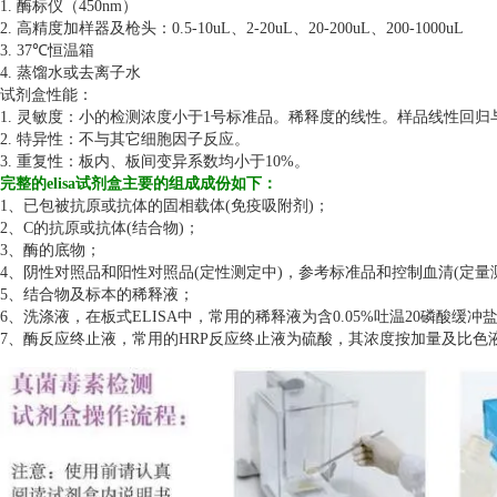
1. 酶标仪（450nm）
2. 高精度加样器及枪头：0.5-10uL、2-20uL、20-200uL、200-1000uL
3. 37℃恒温箱
4. 蒸馏水或去离子水
试剂盒性能：
1. 灵敏度：小的检测浓度小于1号标准品。稀释度的线性。样品线性回归与
2. 特异性：不与其它细胞因子反应。
3. 重复性：板内、板间变异系数均小于10%。
完整的elisa试剂盒主要的组成成份如下：
1、已包被抗原或抗体的固相载体(免疫吸附剂)；
2、C的抗原或抗体(结合物)；
3、酶的底物；
4、阴性对照品和阳性对照品(定性测定中)，参考标准品和控制血清(定量
5、结合物及标本的稀释液；
6、洗涤液，在板式ELISA中，常用的稀释液为含0.05%吐温20磷酸缓冲
7、酶反应终止液，常用的HRP反应终止液为硫酸，其浓度按加量及比色液的