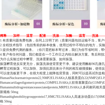
稀释——加样——温育——配液——洗涤——加酶——温育——洗涤——
1.有质量问题免费包换，合同上注明了的（质量问题包括运输不当，客
2.全程技术指导.（包括售前的标本收集，使用过程中不明白的地方，实
3.提供免费代测的服务。（你只需把标本寄过来，我们为你节省时间，
4.客户有任何问题，我们都是在一个工作日之内给出解决方案。售后和
为什么实验过程中孵育、洗涤需要振荡、如何振荡。
振荡孵育使反应更充分，振荡洗涤使背景更干净。建议使用酶标96孔微
孵育过程振荡，可以加快、加强抗原抗体分子间的相互碰撞接触，使得反
可以使洗板更干净，在很大程度上能降低背景值，同时可以提高试剂盒检
HumanNuclearmatrixprotein22,NMP2ELISAKit人核基质蛋白22(N
Humancartilageoligomericprotein,COMPELISAKit人软骨寡聚蛋
Humanmultidrugresistanceassociatedprotein,MRPELISAK
新规格:50mg
Humanhighmobilitygroupprotein17,HMG7ELISAKit人高速泳动
格:50mg